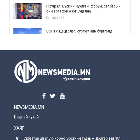
Н.Учрал: Бүсийн чуулган, форум, салбарын
ойн арга хэмжээг цуцална
2026-08-5
СОР17: Цэцэрлэг, сургуулийн бүртгэлд
өөрчлөлт орно
2026-08-5
УЕПГ: Биеэ үнэлэхийг зохион байгуулж, хүн
худалдаалсан хэргүүдийг шүүхэд
шилжүүлжээ
2026-08-5
Өнөөдрийн онч үг
2026-08-5
NEWSMEDIA.MN
Энэ сарын 15-наас эхлэн замын хөдөлгөөнд
өөрчлөлт орно
Бидний тухай
2026-08-4
ХАЯГ
С.Бямбацогт: Иргэд, бизнес эрхлэгчдэд
Сүхбаатар дүүрэг 7-р хороо Эрхүүгийн гудамж Дэлгэр төв 301
хүрсэн өгөөжөөрөө ажлаа үнэлж, хэрэгжилтээ