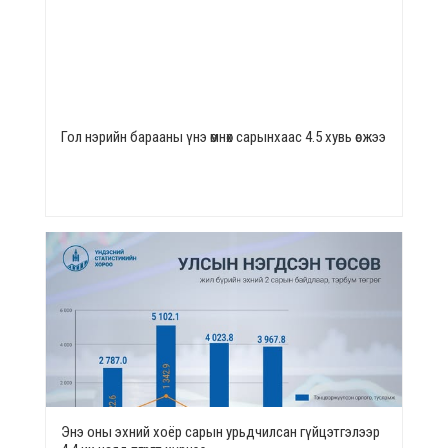
Гол нэрийн барааны үнэ өмнөх сарынхаас 4.5 хувь өсжээ
Энэ оны эхний хоёр сарын урьдчилсан гүйцэтгэлээр