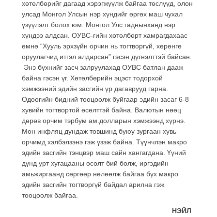
хөтөлбөрийг дагаад хэрэгжүүлж байгаа төслүүд, олон
улсад Монгол Улсын нэр хүндийг өргөх маш чухал
үзүүлэлт болох юм. Монгол Улс гаднынханд нэр
хүндээ алдсан. ОУВС-гийн хөтөлбөрт хамрагдахаас
өмнө “Хууль эрхзүйн орчин нь тогтворгүй, хөрөнгө
оруулагчид итгэл алдарсан” гэсэн дүгнэлттэй байсан.
Энэ бүхнийг засч залруулахад ОУВС батлан дааж
байна гэсэн үг. Хөтөлбөрийн эцэст тодорхой
хэмжээний эдийн засгийн үр дагаврууд гарна.
Одоогийн бидний тооцоолж буйгаар эдийн засаг 6-8
хувийн тогтвортой өсөлттэй байна. Валютын нөөц
дөрөв орчим тэрбум ам.долларын хэмжээнд хүрнэ.
Мөн инфляц дундаж төвшинд буюу зургаан хувь
орчимд хэлбэлзэнэ гэж үзэж байна. Түүнчлэн макро
эдийн засгийн тэнцвэр маш сайн хангагдана. Үүний
дүнд урт хугацааны өсөлт бий болж, иргэдийн
амьжиргаанд сөргөөр нөлөөлж байгаа бүх макро
эдийн засгийн тогтворгүй байдал арилна гэж
тооцоолж байгаа.
НЭЙЛ