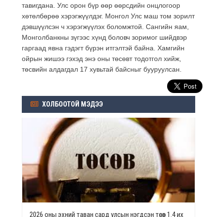
тавигдана. Улс орон бүр өөр өөрсдийн онцлогоор
хөтөлбөрөө хэрэгжүүлдэг. Монгол Улс маш том зорилт
дэвшүүлсэн ч хэрэгжүүлэх боломжтой. Сангийн яам,
Монголбанкны зүгээс хүнд боловч зоримог шийдвэр
гаргаад явна гэдэгт бүрэн итгэлтэй байна. Хамгийн
ойрын жишээ гэхэд энэ оны төсөвт тодотгол хийж,
төсвийн алдагдал 17 хувьтай байсныг бууруулсан.
ХОЛБООТОЙ МЭДЭЭ
2026 оны эхний таван сард улсын нэгдсэн төсөв 1.4 их