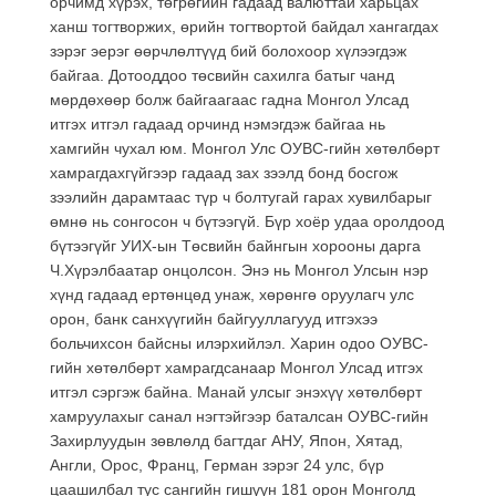
орчимд хүрэх, төгрөгийн гадаад валюттай харьцах
ханш тогтворжих, өрийн тогтвортой байдал хангагдах
зэрэг эерэг өөрчлөлтүүд бий болохоор хүлээгдэж
байгаа. Дотооддоо төсвийн сахилга батыг чанд
мөрдөхөөр болж байгаагаас гадна Монгол Улсад
итгэх итгэл гадаад орчинд нэмэгдэж байгаа нь
хамгийн чухал юм. Монгол Улс ОУВС-гийн хөтөлбөрт
хамрагдахгүйгээр гадаад зах зээлд бонд босгож
зээлийн дарамтаас түр ч болтугай гарах хувилбарыг
өмнө нь сонгосон ч бүтээгүй. Бүр хоёр удаа оролдоод
бүтээгүйг УИХ-ын Төсвийн байнгын хорооны дарга
Ч.Хүрэлбаатар онцолсон. Энэ нь Монгол Улсын нэр
хүнд гадаад ертөнцөд унаж, хөрөнгө оруулагч улс
орон, банк санхүүгийн байгууллагууд итгэхээ
больчихсон байсны илэрхийлэл. Харин одоо ОУВС-
гийн хөтөлбөрт хамрагдсанаар Монгол Улсад итгэх
итгэл сэргэж байна. Манай улсыг энэхүү хөтөлбөрт
хамруулахыг санал нэгтэйгээр баталсан ОУВС-гийн
Захирлуудын зөвлөлд багтдаг АНУ, Япон, Хятад,
Англи, Орос, Франц, Герман зэрэг 24 улс, бүр
цаашилбал тус сангийн гишүүн 181 орон Монголд