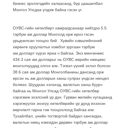
бизнес эрхлэгчдийн халаасанд, бүр цаашилбал
Монгол Улсдаа үлдэж байна гэсэн үг.
ОУВС-гийн хөтөлбөрт хамрагдсанаар нийтдээ 5.5
тэрбум ам.доллар Монголд орж ирнэ гэсэн
урьдчилсан тооцоо бий. Хувийн хэвшлийнхний
хөрөнгө оруулалтыг нэмбэл зургаан тэрбум
ам.долларт хүрэх яриа ч байгаа. Энэ мөнгөнөөс
434.3 сая ам.долларыг нь ОУВС өөрийн нөөцөөс
монголчуудад олгох юм. Тэгвэл үүний эхлэл болсон
38.6 сая ам.доллар Монголбанкны дансанд орж
ирсэн нь ам.долларын ханш сулрах үндсэн нөхцөл
болжээ. Шуудхан хэлэхэд, валютын ханш буурч
байгаа нь Монгол Улсад ОУВС-гийн хөтөлбөр
хэрэгжиж эхэлсний үр дүн. Гурван жилийн хугацаанд
хэрэгжүүлэх энэхүү хөтөлбөрийн үр дүнд ихээхэн
өөрчлөлт гарна гэж тооцоолоод байгаа юм.
Тухайлбал, үнийн тогтвортой байдал хангагдах,
валютын нөөц нэмэгдэн дөрвөн тэрбум ам.доллар