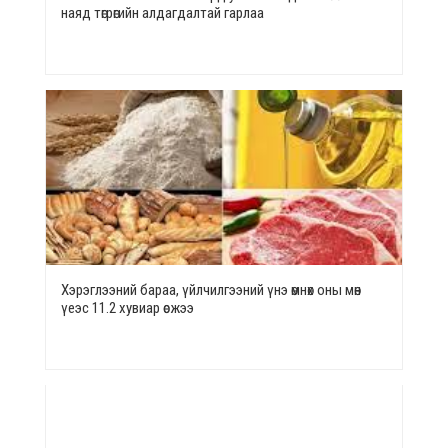
наяд төгрөгийн алдагдалтай гарлаа
Хэрэглээний бараа, үйлчилгээний үнэ өмнөх оны мөн
үеэс 11.2 хувиар өсжээ