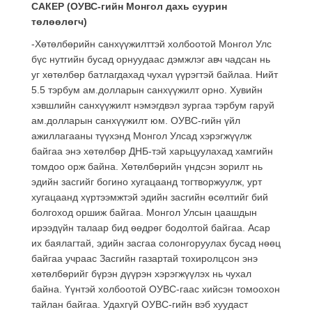
САКЕР (ОУВС-гийн Монгол дахь суурин
төлөөлөгч)
-Хөтөлбөрийн санхүүжилттэй холбоотой Монгол Улс
бүс нутгийн бусад орнуудаас дэмжлэг авч чадсан нь
уг хөтөлбөр батлагдахад чухал үүрэгтэй байлаа. Нийт
5.5 тэрбум ам.долларын санхүүжилт орно. Хувийн
хэвшлийн санхүүжилт нэмэгдвэл зургаа тэрбум гаруй
ам.долларын санхүүжилт юм. ОУВС-гийн үйл
ажиллагааны түүхэнд Монгол Улсад хэрэгжүүлж
байгаа энэ хөтөлбөр ДНБ-тэй харьцуулахад хамгийн
томдоо орж байна. Хөтөлбөрийн үндсэн зорилт нь
эдийн засгийг богино хугацаанд тогтворжуулж, урт
хугацаанд хүртээмжтэй эдийн засгийн өсөлтийг бий
болгоход оршиж байгаа. Монгол Улсын цаашдын
ирээдүйн талаар бид өөдрөг бодолтой байгаа. Асар
их баялагтай, эдийн засгаа солонгоруулах бусад нөөц
байгаа учраас Засгийн газартай тохиролцсон энэ
хөтөлбөрийг бүрэн дүүрэн хэрэгжүүлэх нь чухал
байна. Үүнтэй холбоотой ОУВС-гаас хийсэн томоохон
тайлан байгаа. Удахгүй ОУВС-гийн вэб хуудаст