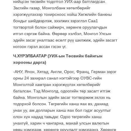
нийцсэн төсвийн тодотгол УИХ-аар батглагдсан.
Засгийн газар, Монголбанк хөтөлбөрийг
хэрэгжүүлэхээр тохирсноос хойш Хөгжлийн банкны
бондыг шийдвэрлэж, зээлжих зэрэглэл Caa1
тогтвортой болон сайжирч, хөрөнгө оруулагчдын
итгэл сэргэж байна. Өөрөөр хэлбэл, Монгол Улсын
эдийн засаг уналтаас өсөлт рүү шилжиж, эдийн засагт
ногоон гэрэл ассан гэсэн үг.
Ч.ХҮРЭЛБААТАР (УИХ-ын Төсвийн байнгын
хорооны дарга)
-АНУ, Япон, Хятад, Англи, Орос, Франц, Герман зэрэг
орны 24 захирал санал нэгтэйгээр ОУВС-гийн
Монголтой хамтран хэрэгжүүлэх хөтөлбөрийг
баталсан. Тэд Монголд, одоогийн төр засагт итгэж
байна. Монголын эдийн засаг тогтворжиж эхлэх нь
тодорхой болсон. Төгрөгийн ханш яах вэ, дахиад
унах уу, ам.долларын ханш яах бол гэдэг асуултыг
олон хүн надад тавьдаг. Одоо төгрөгийн ханш
унахгүй, харин ч чангарна, манай улсын валютын
нөөц нэмэгдэж, хөрөнгө оруулалт нэмэгдэнэ. Хөрөнгө