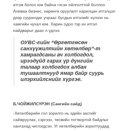
итгэж болох юм байна гэсэн ойлголттой боллоо.
Аливаа бизнес, хөрөнгө оруулалт харилцан итгэлцэл
дээр суурилдаг учраас бусдын итгэлийг хүлээх нь
хамгийн чухал юм. Харин одоо тэр их итгэл
найдварыг даах л үдлээ.
ОУВС-гийн “Өргөтгөсөн
санхүүжилтийн хөтөлбөр”-т
хамрагдсаны ач холбогдол,
ирээдүйд гарах үр дүнгийн
талаар холбогдох албан
тушаалтнууд ямар байр суурь
илэрхийлснийг хүргэе.
Б.ЧОЙЖИЛСҮРЭН (Сангийн сайд)
-Хөтөлбөрийн гол зорилго нь эдийн засгийг
сайжруулах, сэргээх, төсвийн тогтвортой байдлыг
хангахад чиглэгдсэн. Уг хөтөлбөрийн зорилтуудад