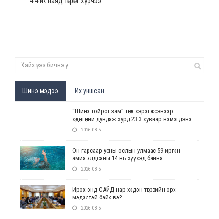
4.4 их наяд төгрөгт хүрчээ
Шинэ мэдээ
Их уншсан
“Шинэ тойрог зам” төсөл хэрэгжсэнээр
хөдөлгөөний дундаж хурд 23.3 хувиар нэмэгдэнэ
2026-08-5
Он гарсаар усны ослын улмаас 59 иргэн
амиа алдсаны 14 нь хүүхэд байна
2026-08-5
Ирэх онд САЙД нар хэдэн төгрөгийн эрх
мэдэлтэй байх вэ?
2026-08-5