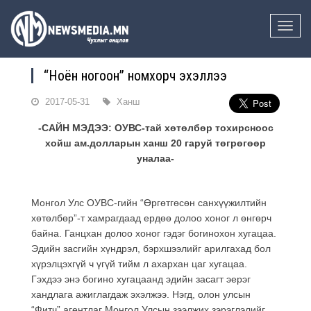
Toggle
naviga
“Ноён ногоон” номхорч эхэллээ
2017-05-31
Ханш
-САЙН МЭДЭЭ: ОУВС-тай хөтөлбөр тохирсноос
хойш ам.долларын ханш 20 гаруй төгрөгөөр
уналаа-
Монгол Улс ОУВС-гийн “Өргөтгөсөн санхүүжилтийн
хөтөлбөр”-т хамрагдаад ердөө долоо хоног л өнгөрч
байна. Ганцхан долоо хоног гэдэг богинохон хугацаа.
Эдийн засгийн хүндрэл, бэрхшээлийг арилгахад бол
хүрэлцэхгүй ч үгүй тийм л ахархан цаг хугацаа.
Гэхдээ энэ богино хугацаанд эдийн засагт эерэг
хандлага ажиглагдаж эхэлжээ. Нэгд, олон улсын
“Фитч” агентлаг Монгол Улсын зээлжих зэрэглэлийг