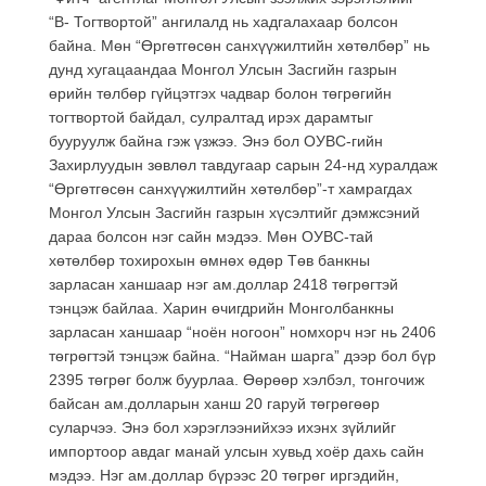
“В- Тогтвортой” ангилалд нь хадгалахаар болсон
байна. Мөн “Өргөтгөсөн санхүүжилтийн хөтөлбөр” нь
дунд хугацаандаа Монгол Улсын Засгийн газрын
өрийн төлбөр гүйцэтгэх чадвар болон төгрөгийн
тогтвортой байдал, сулралтад ирэх дарамтыг
бууруулж байна гэж үзжээ. Энэ бол ОУВС-гийн
Захирлуудын зөвлөл тавдугаар сарын 24-нд хуралдаж
“Өргөтгөсөн санхүүжилтийн хөтөлбөр”-т хамрагдах
Монгол Улсын Засгийн газрын хүсэлтийг дэмжсэний
дараа болсон нэг сайн мэдээ. Мөн ОУВС-тай
хөтөлбөр тохирохын өмнөх өдөр Төв банкны
зарласан ханшаар нэг ам.доллар 2418 төгрөгтэй
тэнцэж байлаа. Харин өчигдрийн Монголбанкны
зарласан ханшаар “ноён ногоон” номхорч нэг нь 2406
төгрөгтэй тэнцэж байна. “Найман шарга” дээр бол бүр
2395 төгрөг болж буурлаа. Өөрөөр хэлбэл, тонгочиж
байсан ам.долларын ханш 20 гаруй төгрөгөөр
суларчээ. Энэ бол хэрэглээнийхээ ихэнх зүйлийг
импортоор авдаг манай улсын хувьд хоёр дахь сайн
мэдээ. Нэг ам.доллар бүрээс 20 төгрөг иргэдийн,