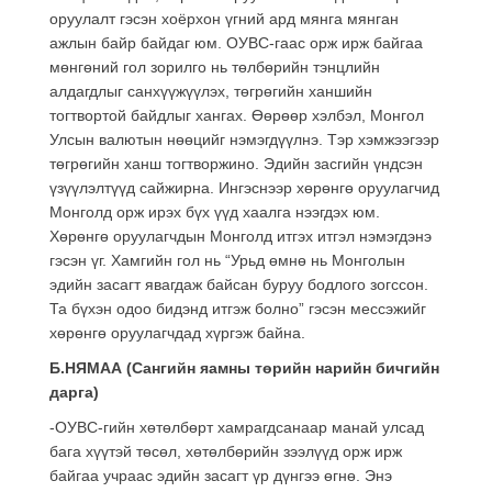
оруулалт гэсэн хоёрхон үгний ард мянга мянган
ажлын байр байдаг юм. ОУВС-гаас орж ирж байгаа
мөнгөний гол зорилго нь төлбөрийн тэнцлийн
алдагдлыг санхүүжүүлэх, төгрөгийн ханшийн
тогтвортой байдлыг хангах. Өөрөөр хэлбэл, Монгол
Улсын валютын нөөцийг нэмэгдүүлнэ. Тэр хэмжээгээр
төгрөгийн ханш тогтворжино. Эдийн засгийн үндсэн
үзүүлэлтүүд сайжирна. Ингэснээр хөрөнгө оруулагчид
Монголд орж ирэх бүх үүд хаалга нээгдэх юм.
Хөрөнгө оруулагчдын Монголд итгэх итгэл нэмэгдэнэ
гэсэн үг. Хамгийн гол нь “Урьд өмнө нь Монголын
эдийн засагт явагдаж байсан буруу бодлого зогссон.
Та бүхэн одоо бидэнд итгэж болно” гэсэн мессэжийг
хөрөнгө оруулагчдад хүргэж байна.
Б.НЯМАА (Сангийн яамны төрийн нарийн бичгийн
дарга)
-ОУВС-гийн хөтөлбөрт хамрагдсанаар манай улсад
бага хүүтэй төсөл, хөтөлбөрийн зээлүүд орж ирж
байгаа учраас эдийн засагт үр дүнгээ өгнө. Энэ