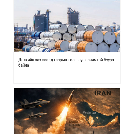
Дэлхийн зах зээлд газрын тосны үнэ эрчимтэй буурч
байна