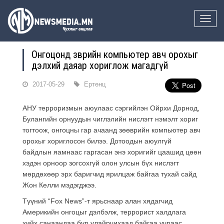
Toggle
naviga
Онгоцонд зөөврийн компьютер авч орохыг
дэлхий даяар хориглож магадгүй
2017-05-29
Ертөнц
АНУ терроризмын аюулаас сэргийлэн Ойрхи Дорнод,
Булангийн орнуудын чиглэлийн нислэгт нэмэлт хориг
тогтоож, онгоцны гар ачаанд зөөврийн компьютер авч
орохыг хориглосон билээ. Дотоодын аюулгүй
байдлын яамнаас гаргасан энэ хоригийг цаашид цөөн
хэдэн орноор зогсохгүй олон улсын бүх нислэгт
мөрдөхөөр эрх баригчид ярилцаж байгаа тухай сайд
Жон Келли мэдэгджээ.
Түүний “Fox News”-т ярьснаар алан хядагчид
Америкийн онгоцыг дэлбэлж, террорист халдлага
хийх санаандаа бүр улайрчихаад байгаа учраас