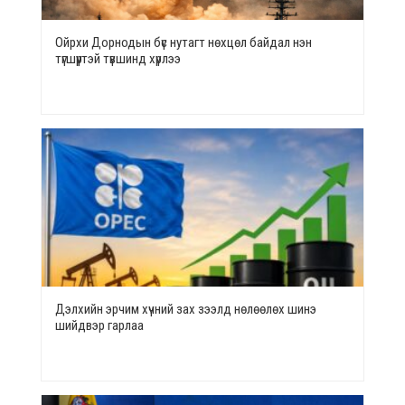
Ойрхи Дорнодын бүс нутагт нөхцөл байдал нэн
түгшүүртэй түвшинд хүрлээ
Дэлхийн эрчим хүчний зах зээлд нөлөөлөх шинэ
шийдвэр гарлаа