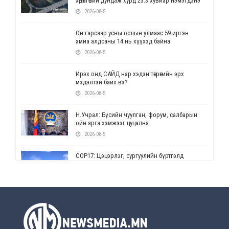
хөдөлгөөний дундаж хурд 23.3 хувиар нэмэгдэнэ
2026-08-5
Он гарсаар усны ослын улмаас 59 иргэн
амиа алдсаны 14 нь хүүхэд байна
2026-08-5
Ирэх онд САЙД нар хэдэн төгрөгийн эрх
мэдэлтэй байх вэ?
2026-08-5
Н.Учрал: Бүсийн чуулган, форум, салбарын
ойн арга хэмжээг цуцална
2026-08-5
СОР17: Цэцэрлэг, сургуулийн бүртгэлд
өөрчлөлт орно
2026-08-5
УЕПГ: Биеэ үнэлэхийг зохион байгуулж, хүн
худалдаалсан хэргүүдийг шүүхэд
шилжүүлжээ
2026-08-5