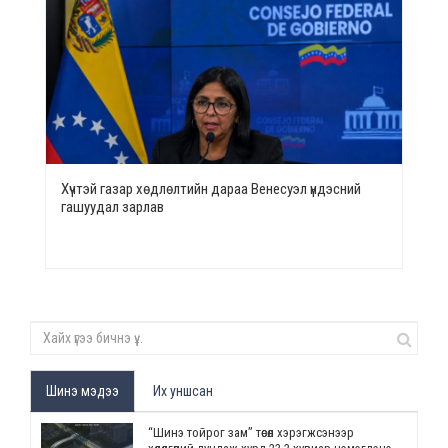
Хүчтэй газар хөдлөлтийн дараа Венесуэл үндэсний
гашуудал зарлав
Шинэ мэдээ
Их уншсан
“Шинэ тойрог зам” төсөл хэрэгжсэнээр