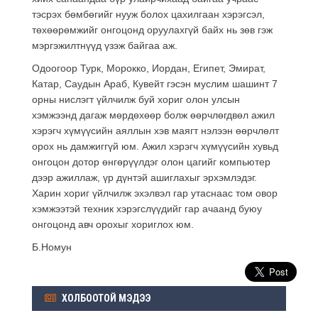
тэсрэх бөмбөгийг нууж болох цахилгаан хэрэгсэл,
төхөөрөмжийг онгоцонд оруулахгүй байх нь зөв гэж
мэргэжилтнүүд үзэж байгаа аж.
Одоогоор Турк, Морокко, Иордан, Египет, Эмират,
Катар, Саудын Араб, Кувейт гэсэн муслим шашинт 7
орны нислэгт үйлчилж буй хориг олон улсын
хэмжээнд дагаж мөрдөхөөр болж өөрчлөгдвөл ажил
хэрэгч хүмүүсийн аяллын хэв маягт нэлээн өөрчлөлт
орох нь дамжиггүй юм. Ажил хэрэгч хүмүүсийн хувьд
онгоцон дотор өнгөрүүлдэг олон цагийг компьютер
дээр ажиллаж, үр дүнтэй ашиглахыг эрхэмлэдэг.
Харин хориг үйлчилж эхэлвэл гар утаснаас том овор
хэмжээтэй техник хэрэгслүүдийг гар ачаанд буюу
онгоцонд авч орохыг хориглох юм.
Б.Номун
ХОЛБООТОЙ МЭДЭЭ