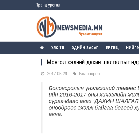
Трэнд урсгал
УЛС ТӨР
ЭДИЙН ЗАСАГ
ЕРТӨНЦ
НИЙГ
Монгол хэлний дахин шалгалтыг өнөөдө
2017-05-29
Боловсрол
Боловсролын үнэлгээний төвөөс 
ийн 2016-2017 оны хичээлийн жи
сурагчдаас авах ‘ДАХИН ШАЛГАЛТ
өнөөдрөөс эхэлж байгаа бөгөөд 
авна.