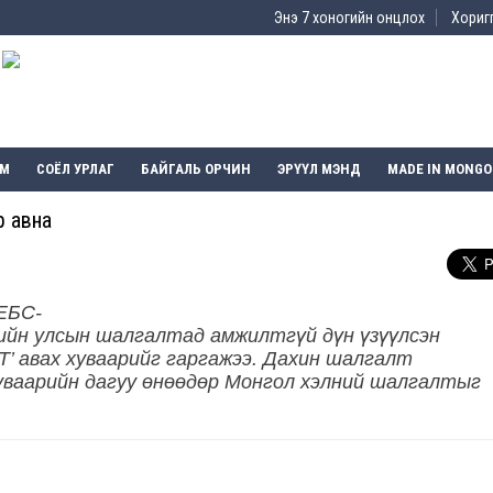
Энэ 7 хоногийн онцлох
Хоригг
ЭМ
СОЁЛ УРЛАГ
БАЙГАЛЬ ОРЧИН
ЭРҮҮЛ МЭНД
MADE IN MONGO
р авна
ЕБС-
лийн улсын шалгалтад амжилтгүй дүн үзүүлсэн
’ авах хуваарийг гаргажээ. Дахин шалгалт
хуваарийн дагуу өнөөдөр Монгол хэлний шалгалтыг