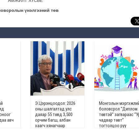
АМЖИЛТ ХҮСЬЕ
овсролын үнэлгээний төв
ай
Э.Цэрэнцоодол: 2026
Монголын мэргэжли
ид
оны шалгалтад улс
боловсрол “Диплом
 оноог
даяар 55 төвд 3,500
төвтэй” загвараас “У
даа авч
орчим багш, албан
чадвар төвт”
хаагч хянагчаар
тогтолцоо руу
ажиллана