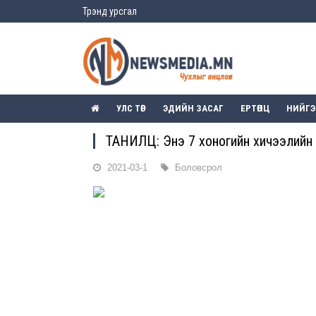
Трэнд урсгал
УЛС ТӨР
ЭДИЙН ЗАСАГ
ЕРТӨНЦ
НИЙГ
ТАНИЛЦ: Энэ 7 хоногийн хичээлийн
2021-03-1
Боловсрол