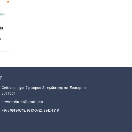
Өнөөдрийн онч үг
2026-08-5
йн
Энэ сарын 15-наас эхлэн
замын хөдөлгөөнд өөрчлөлт
р
орно
2026-08-4
С.Бямбацогт: Иргэд,
бизнес эрхлэгчдэд
хүрсэн өгөөжөөрөө ажлаа үнэлж,
хэрэгжилтээ тайлагнадаг
байх ёстой
Г
2026-08-4
Сүхбаатар дүүрэг 7-р хороо Эрхүүгийн гудамж Дэлгэр төв
301 тоот
Улсын онцгой комисс
өвөлжилтийн бэлтгэл,
newsmedia.mn@gmail.com
бэлэн байдлыг хангах
чиглэлээр хуралдлаа
+976 9918-9748, 9913-0782, 8842-1818
2026-07-30
Баян-Өлгийн дараагийн