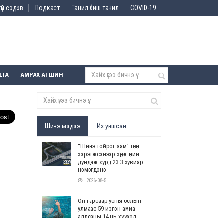
үй сэдэв
Подкаст
Танил биш танил
COVID-19
LIA
АМРАХ АГШИН
Шинэ мэдээ
Их уншсан
“Шинэ тойрог зам” төсөл
хэрэгжсэнээр хөдөлгөөний
дундаж хурд 23.3 хувиар
нэмэгдэнэ
2026-08-5
Он гарсаар усны ослын
улмаас 59 иргэн амиа
алдсаны 14 нь хүүхэд