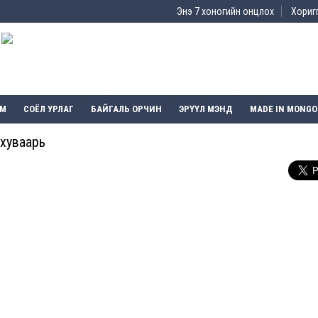
Энэ 7 хоногийн онцлох
Хоригг
ЭМ
СОЁЛ УРЛАГ
БАЙГАЛЬ ОРЧИН
ЭРҮҮЛ МЭНД
MADE IN MONGO
 хуваарь