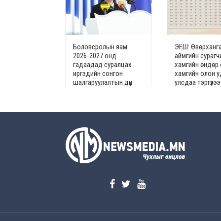
Боловсролын яам:
ЭЕШ: Өвөрханг
2026-2027 онд
аймгийн сурагч
гадаадад суралцах
хамгийн өндөр
иргэдийн сонгон
хамгийн олон у
шалгаруулалтын дүн
улсдаа тэргүүлээ
гарчээ