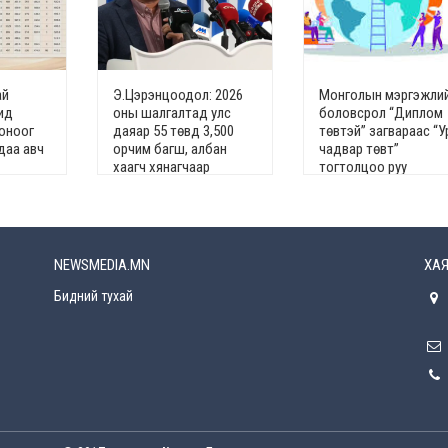
ай
Э.Цэрэнцоодол: 2026
Монголын мэргэжли
ид
оны шалгалтад улс
боловсрол “Диплом
 оноог
даяар 55 төвд 3,500
төвтэй” загвараас “У
даа авч
орчим багш, албан
чадвар төвт”
хаагч хянагчаар
тогтолцоо руу
ажиллана
NEWSMEDIA.MN
ХАЯ
Бидний тухай