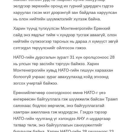
эелдгээр зөрөхийн оронд их гүрний удирдагч гэдгээ
харуулах гэсэн мэт дээрэнгүй зан байдлаа харуулсан
нь олон нийтийн шүүмжлэлийг хүлээж байна.
Харин түүнд түлхүүлсэн Монтенегрогийн Ерөнхий
сайд энэ явдлыг тийм ч хүндээр тусгаж аваагүй, олон
нийтийн сүлжээгээр тарсных нь дараа л хүмүүст эвгүй
сэтгэгдэл төрүүлснийг ойлгосон гэжээ.
НАТО-гийн дурсгалын зурагт 31 хүн оролцсоноос 28
нь улсын төр засгийн тэргүүн байжээ. Харин
Монтенегрогийн хувьд НАТО-гийн гишүүн хараахан
болоогүй учраас зураг авахуулахад хойд эгнээнд
зогсох учиртай байжээ.
Ерөнхийлөгчөөр сонгогдохоос өмнө НАТО-г үеэ
өнгөрөөсөн байгууллага гэж шүүмжилж байсан Трамп
саяхнаас бодлоо өөрчилж, энэ байгууллагатай
хамтран ажиллана гэж мэдэгдсэн. Гэхдээ тэрээр
НАТО-гийн чуулганд үг хэлэхдээ АНУ л шударгаар
татвар төлж, энэ байгууллагын санхүүжилтийг
бүрдүүлж байна. Харин НАТО-гийн 28 гишүүнээс 23