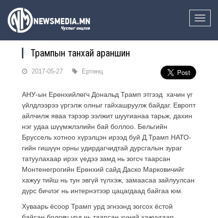
Toggle
naviga
Трампын танхай араншин
2017-05-27
Ертөнц
АНУ-ын Ерөнхийлөгч Дональд Трамп этгээд хачин үг
үйлдлээрээ үргэлж олныг гайхашруулж байдаг. Европт
айлчилж яваа тэрээр ээлжит шуугианаа тарьж, дахин
нэг удаа шүүмжлэлийн бай боллоо. Бельгийн
Бруссель хотноо хүрэлцэн ирээд буй Д.Трамп НАТО-
гийн гишүүн орны удирдагчидтай дурсгалын зураг
татуулахаар ирэх үедээ замд нь зогсч таарсан
Монтенегрогийн Ерөнхий сайд Даско Марковичийг
хажуу тийш нь тун эвгүй түлхэж, замаасаа зайлуулсан
дүрс бичлэг нь интернэтээр цацагдаад байгаа юм.
Хуваарь ёсоор Трамп урд эгнээнд зогсох ёстой
байсан боловч урд нь таарсан хүний хажуугаар