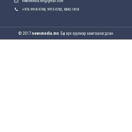
newsmedia.mn@gmail.com
+976 9918-9748, 9913-0782, 8842-1818
Улсын онцгой комисс өвөлжилтийн бэлтгэл,
бэлэн байдлыг хангах чиглэлээр хуралдлаа
2026-07-30
© 2017
newsmedia.mn
. Бүх эрх хуулиар хамгаалагдсан.
Баян-Өлгийн дараагийн засаг “ноён”-ы
суудлыг хэн залгамжлах вэ?
2026-07-30
Улаанбурхан өвчин нь халдварлалт өндөртэй ч
вакцинаар сэргийлэгдэх боломжтой
2026-07-30
AI ур чадвар өндөртэй ажилтнуудаа
байгууллагууд яагаад алдах эрсдэлтэй
болоод байна вэ?
2026-07-30
Өнөөдрийн онч үг
2026-07-30
Дэлхийн зах зээлд газрын тосны үнэ