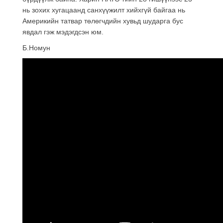
нь зохих хугацаанд санхүүжилт хийхгүй байгаа нь
Америкийн татвар төлөгчдийн хувьд шударга бус
явдал гэж мэдэгдсэн юм.
Б.Номун