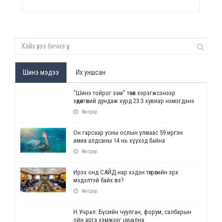
Шинэ мэдээ
Их уншсан
“Шинэ тойрог зам” төсөл хэрэгжсэнээр
хөдөлгөөний дундаж хурд 23.3 хувиар нэмэгдэнэ
Өчигдөр
Он гарсаар усны ослын улмаас 59 иргэн
амиа алдсаны 14 нь хүүхэд байна
Өчигдөр
Ирэх онд САЙД нар хэдэн төгрөгийн эрх
мэдэлтэй байх вэ?
Өчигдөр
Н.Учрал: Бүсийн чуулган, форум, салбарын
ойн арга хэмжээг цуцална