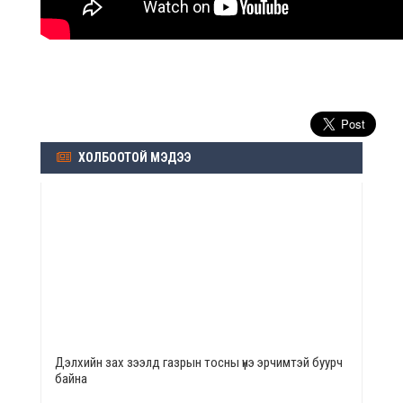
ХОЛБООТОЙ МЭДЭЭ
Дэлхийн зах зээлд газрын тосны үнэ эрчимтэй буурч
байна