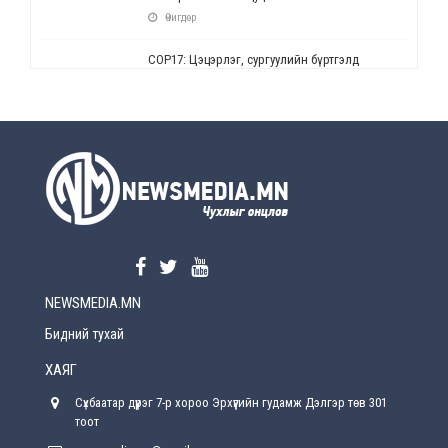
Өчигдөр
СОР17: Цэцэрлэг, сургуулийн бүртгэлд
өөрчлөлт орно
Өчигдөр
УЕПГ: Биеэ үнэлэхийг зохион байгуулж, хүн
худалдаалсан хэргүүдийг шүүхэд
шилжүүлжээ
Өчигдөр
Өнөөдрийн онч үг
Өчигдөр
NEWSMEDIA.MN
Энэ сарын 15-наас эхлэн замын хөдөлгөөнд
өөрчлөлт орно
Бидний тухай
2026-08-4
ХАЯГ
С.Бямбацогт: Иргэд, бизнес эрхлэгчдэд
Сүхбаатар дүүрэг 7-р хороо Эрхүүгийн гудамж Дэлгэр төв 301
хүрсэн өгөөжөөрөө ажлаа үнэлж, хэрэгжилтээ
тайлагнадаг байх ёстой
тоот
2026-08-4