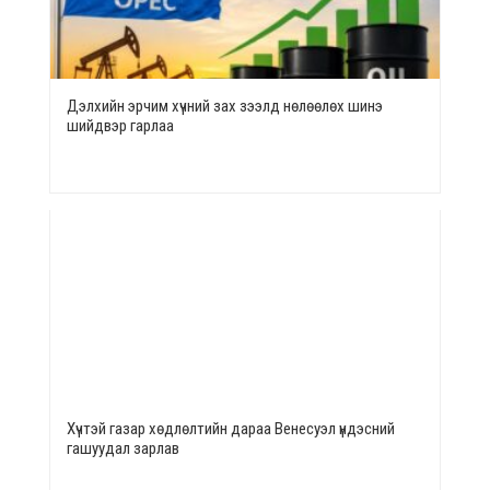
Дэлхийн эрчим хүчний зах зээлд нөлөөлөх шинэ
шийдвэр гарлаа
Хүчтэй газар хөдлөлтийн дараа Венесуэл үндэсний
гашуудал зарлав