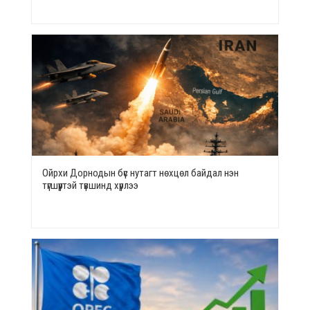
Ойрхи Дорнодын бүс нутагт нөхцөл байдал нэн
түгшүүртэй түвшинд хүрлээ