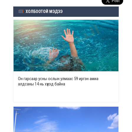
ХОЛБООТОЙ МЭДЭЭ
Он гарсаар усны ослын улмаас 59 иргэн амиа
алдсаны 14 нь хүүхэд байна