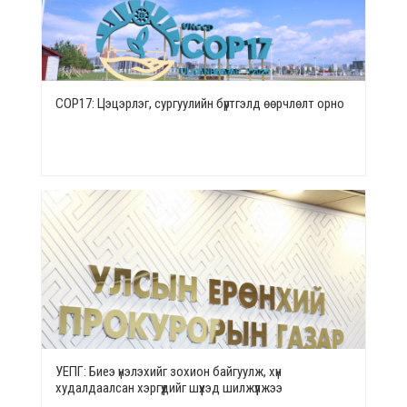
СОР17: Цэцэрлэг, сургуулийн бүртгэлд өөрчлөлт орно
УЕПГ: Биеэ үнэлэхийг зохион байгуулж, хүн
худалдаалсан хэргүүдийг шүүхэд шилжүүлжээ