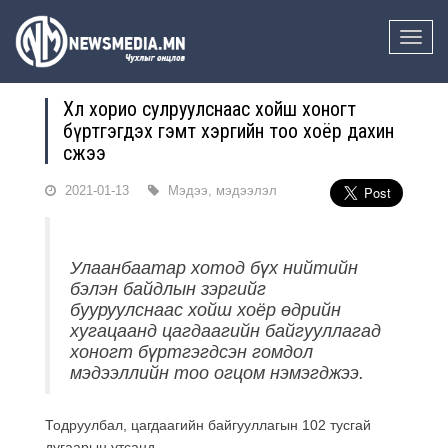
Toggle
naviga
Хөл хорио сулруулснаас хойш хоногт
бүртгэгдэх гэмт хэргийн тоо хоёр дахин
өсжээ
2021-01-13
Мэдээ, мэдээлэл
Улаанбаатар хотод бүх нийтийн
бэлэн байдлын зэргийг
бууруулснаас хойш хоёр өдрийн
хугацаанд цагдаагийн байгууллагад
хоногт бүртгэгдсэн гомдол
мэдээллийн тоо огцом нэмэгджээ.
Тодруулбал, цагдаагийн байгууллагын 102 тусгай
дугаарын утсанд,