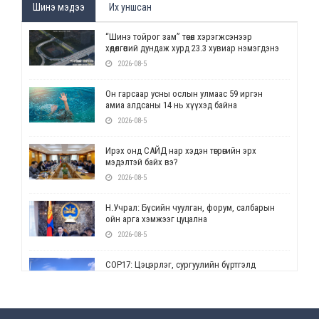
Шинэ мэдээ
Их уншсан
“Шинэ тойрог зам” төсөл хэрэгжсэнээр
хөдөлгөөний дундаж хурд 23.3 хувиар нэмэгдэнэ
2026-08-5
Он гарсаар усны ослын улмаас 59 иргэн
амиа алдсаны 14 нь хүүхэд байна
2026-08-5
Ирэх онд САЙД нар хэдэн төгрөгийн эрх
мэдэлтэй байх вэ?
2026-08-5
Н.Учрал: Бүсийн чуулган, форум, салбарын
ойн арга хэмжээг цуцална
2026-08-5
СОР17: Цэцэрлэг, сургуулийн бүртгэлд
өөрчлөлт орно
2026-08-5