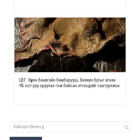
ЦЕГ: Хүрэн баавгайн бамбарууш, Халиун бугыг агнан
УБ хот руу оруулах гэж байсан этгээдийг саатуулжээ