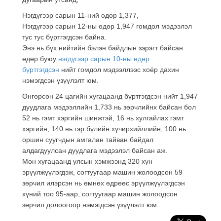
Нэгдүгээр сарын 11-ний өдөр 1,377,
Нэгдүгээр сарын 12-ны өдөр 1,947 гомдол мэдээлэл
тус тус бүртгэгдсэн байна.
Энэ нь бүх нийтийн бэлэн байдлын зэрэгт байсан
өдөр буюу
нэгдүгээр сарын 10-ны өдөр
бүртгэгдсэн
нийт гомдол мэдээллээс хоёр дахин
нэмэгдсэн үзүүлэлт юм.
Өнгөрсөн 24 цагийн хугацаанд бүртгэгдсэн нийт 1,947
дуудлага мэдээллийн 1,733 нь зөрчлийнх байсан бол
52 нь гэмт хэргийн шинжтэй, 16 нь хулгайлах гэмт
хэргийн, 140 нь гэр бүлийн хүчирхийллийн, 100 нь
оршин суугчдын амгалан тайван байдал
алдагдуулсан дуудлага мэдээлэл байсан аж.
Мөн хугацаанд
улсын хэмжээнд 320 хүн
эрүүлжүүлэгдэж, согтуугаар машин жолоодсон 59
зөрчил илэрсэн нь өмнөх өдрөөс
эрүүлжүүлэгдсэн
хүний тоо 95-аар, согтуугаар машин жолоодсон
зөрчил долоогоор нэмэгдсэн үзүүлэлт юм.