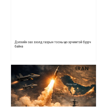
Дэлхийн зах зээлд газрын тосны үнэ эрчимтэй буурч
байна