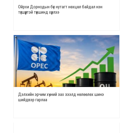
Ойрхи Дорнодын бүс нутагт нөхцөл байдал нэн
түгшүүртэй түвшинд хүрлээ
Дэлхийн эрчим хүчний зах зээлд нөлөөлөх шинэ
шийдвэр гарлаа