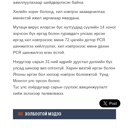
ажиллуулахаар шийдвэрлэсэн байна.
Хилийн хориг болоод, хил нэвтрэх зааварчилгаа
өмнөхтэй ижил зарчмаар явагдана.
Мутаци вирус илэрсэн бүс нутгуудад сүүлийн 14 хоног
зорчсон бүх иргэд болон гуравдагч улсаас ирсэн
иргэд хил нэвтрэхээс өмнө 72 цагийн дотор PCR
шинжилгээ хийлгүүлэх, хил нэвтрэхээс өмнө дахин
PCR шинжилгээ өгөх ёстой.
Нэгдүгээр сарын 31-ний өдрийг дуустал дэлхийн бүх
улсад шинээр виз олгохгүй. Харин визтэй иргэн болон
Японы иргэн бол хилээр нэвтрэх боломжтой. Үүнд
Монгол улс орсон болно.
Тус улс хоёрдугаар сарын сүүлээс вакцинжуулалт
хийж эхлэхээр төлөвлөжээ.
ХОЛБООТОЙ МЭДЭЭ