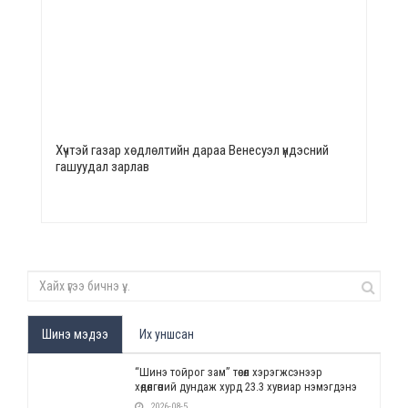
Хүчтэй газар хөдлөлтийн дараа Венесуэл үндэсний
гашуудал зарлав
Шинэ мэдээ
Их уншсан
“Шинэ тойрог зам” төсөл хэрэгжсэнээр
хөдөлгөөний дундаж хурд 23.3 хувиар нэмэгдэнэ
2026-08-5