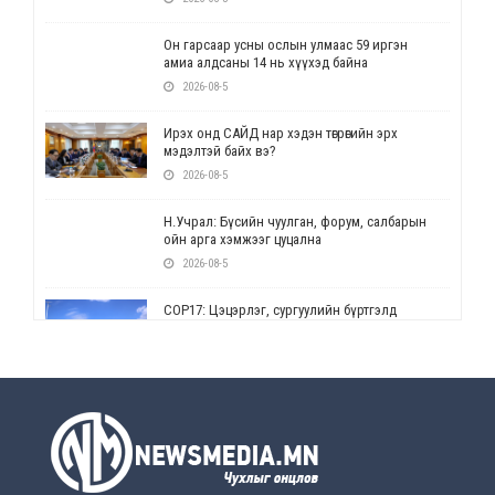
Он гарсаар усны ослын улмаас 59 иргэн
амиа алдсаны 14 нь хүүхэд байна
2026-08-5
Ирэх онд САЙД нар хэдэн төгрөгийн эрх
мэдэлтэй байх вэ?
2026-08-5
Н.Учрал: Бүсийн чуулган, форум, салбарын
ойн арга хэмжээг цуцална
2026-08-5
СОР17: Цэцэрлэг, сургуулийн бүртгэлд
өөрчлөлт орно
2026-08-5
УЕПГ: Биеэ үнэлэхийг зохион байгуулж, хүн
худалдаалсан хэргүүдийг шүүхэд
шилжүүлжээ
2026-08-5