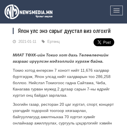
Toggle
naviga
Япон улс энэ сарыг дуустал виз олгохгүй
2021-01-11
Ертөнц
МИАТ ТӨХК-ийн Токио хот дахь Төлөөлөгчийн
газраас ирүүлсэн мэдээллийг хүргэж байна.
Токио хотод өнгөрсөн 7 хоногт нийт 11,676 халдвар
бүртгэгдэж, Япон улсад нийт халдварын тоо 286,258
боллоо. Нийслэл Токиогоос гадна Сайтама, Чиба,
Канагава гурван мужид 2 дугаар сарын 7-ны өдрийг
хүртэл онц байдал зарлалаа.
Зоогийн газар, ресторан 20 цаг хүртэл, спорт, концерт
үзэгчдийг тодорхой тоогоор хязгаарлах,
байгууллагууд ажилтныхаа 70 хүртэл хувийг
онлайнаар ажиллуулах, сургууль цэцэрлэгийг хэвийн