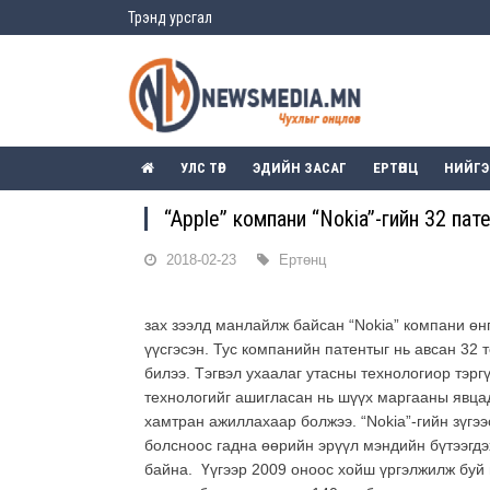
Трэнд урсгал
УЛС ТӨР
ЭДИЙН ЗАСАГ
ЕРТӨНЦ
НИЙГ
“Apple” компани “Nokia”-гийн 32 па
2018-02-23
Ертөнц
зах зээлд манлайлж байсан “Nokia” компани өн
үүсгэсэн. Тус компанийн патентыг нь авсан 32 
билээ. Тэгвэл ухаалаг утасны технологиор тэргү
технологийг ашигласан нь шүүх маргааны явцад
хамтран ажиллахаар болжээ. “Nokia”-гийн зүгэ
болсноос гадна өөрийн эрүүл мэндийн бүтээгд
байна. Үүгээр 2009 оноос хойш үргэлжилж буй 