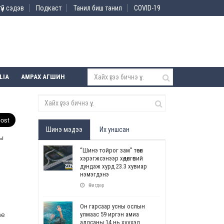
үй сэдэв
Подкаст
Танил биш танил
COVID-19
LIA
АМРАХ АГШИН
Шинэ мэдээ
Их уншсан
ы
“Шинэ тойрог зам” төсөл
хэрэгжсэнээр хөдөлгөөний
дундаж хурд 23.3 хувиар
нэмэгдэнэ
Өчигдөр
Он гарсаар усны ослын
ne
улмаас 59 иргэн амиа
алдсаны 14 нь хүүхэд