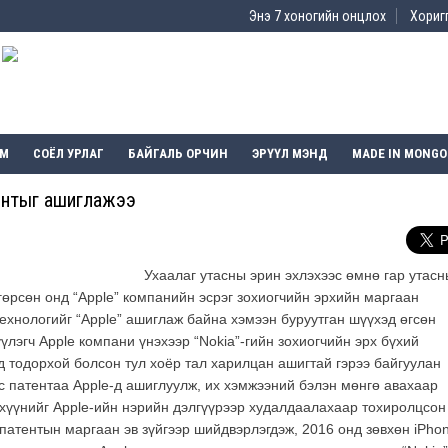
Энэ 7 хоногийн онцлох
Хоригг
ЭМ
СОЁЛ УРЛАГ
БАЙГАЛЬ ОРЧИН
ЭРҮҮЛ МЭНД
MADE IN MONGO
тентыг ашиглажээ
Ухаалаг утасны эрин эхлэхээс өмнө гар утасн
гөрсөн онд “Apple” компанийн эсрэг зохиогчийн эрхийн маргаан
технологийг “Apple” ашиглаж байна хэмээн буруутган шүүхэд өгсөн
үлэгч Apple компани үнэхээр “Nokia”-гийн зохиогчийн эрх бүхий
 тодорхой болсон тул хоёр тал харилцан ашигтай гэрээ байгуулан
эс патентаа Apple-д ашиглуулж, их хэмжээний бэлэн мөнгө авахаар
эхүүнийг Apple-ийн нэрийн дэлгүүрээр худалдаалахаар тохиролцсон
патентын маргаан эв зүйгээр шийдвэрлэгдэж, 2016 онд зөвхөн iPho