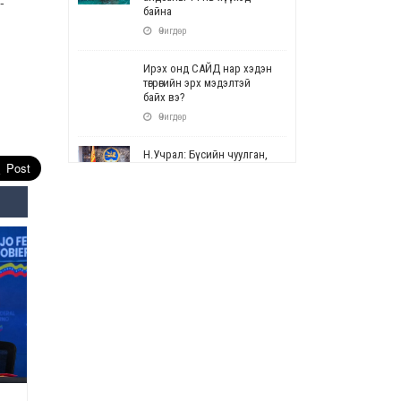
-
байна
Өчигдөр
Ирэх онд САЙД нар хэдэн
төгрөгийн эрх мэдэлтэй
байх вэ?
Өчигдөр
Н.Учрал: Бүсийн чуулган,
форум, салбарын ойн
арга хэмжээг цуцална
Өчигдөр
СОР17: Цэцэрлэг,
сургуулийн бүртгэлд
өөрчлөлт орно
Өчигдөр
УЕПГ: Биеэ үнэлэхийг
зохион байгуулж, хүн
худалдаалсан хэргүүдийг
шүүхэд шилжүүлжээ
Өчигдөр