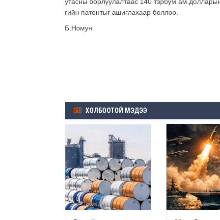
утасны борлуулалтаас 140 тэрбум ам.долларын 
гийн патентыг ашиглахаар боллоо.
Б.Номун
ХОЛБООТОЙ МЭДЭЭ