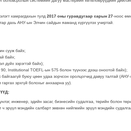
ын боловсролын системийн дагуу мастерийн хөтөлбөрүүдийн дийлэн
элэгт хамрагдахын тулд
2017 оны гуравдугаар сарын 27
-ноос өм
ар дахь АНУ-ын Элчин сайдын яаманд хүргүүлэх учиртай.
ин сууж байх;
ай байх;
л дүйх зэрэгтэй байх);
90, Institutional TOEFL-ын 575 болон түүнээс дээш оноотой байх);
 байгаагүй буюу цөөн удаа зорчсон оролцогчид давуу талтай (АНУ
 гаргах эрхгүй болохыг анхаарна уу).
ҮҮД:
нлэг, инженер, эдийн засаг, бизнесийн судалгаа, төрийн болон төр
аг ч эрүүл мэндийн салбарт зөвхөн нийгмийн эрүүл мэндийн судалга