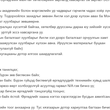
 академийн болон мэргэжлийн ур чадварыг гэрчилж чадах хоёр хү
у. Тодорхойлох захидлыг зөвхөн Англи хэл дээр хүлээн авах ба Мо
ат хуулбарыг зөвшөөрнө.
уралцах хүсэлтэй байгаа, хөтөлбөр дууссаны дараа юу хийхийг хүс
уртгүй эссэ хавсаргана уу.
н баталгаат хуулбарыг Англи хэл дээрх баталгаат орчуулгын хамт
лгаажуулсан хуулбарыг хүлээн авна. Ирүүлсэн материалыг буцаан
уулахгүй байх)
хугацааны дотор илгээх шаардлагатай.
ж танилцах;
бүрэн зөв бөглөсөн байх;
ан байх. Бүрэн гүйцэд бөглөөгүй өргөдлүүдийг техникийн хувьд шал
Хэрвээ өөрт холбогдолгүй асуултад гарвал N/A гэж бичнэ үү;
ар бичсэн өргөдлийг тэнцээгүйд тооцно;
 байх ёстой. Өргөдлийг хаана нэгтээ хэрэглэгдсэн бусдын ажил/сан
ийн тоог анхаарна уу. Тус хязгаарын дотор хариултаа багтаан бичи