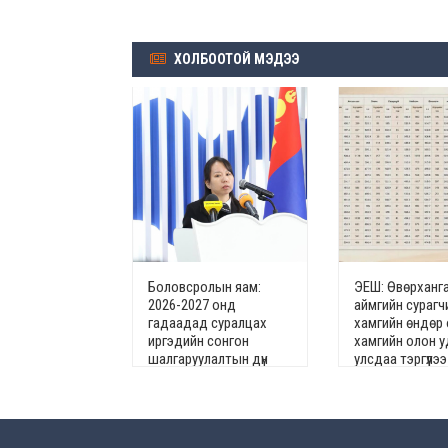
ХОЛБООТОЙ МЭДЭЭ
Боловсролын яам:
ЭЕШ: Өвөрханг
2026-2027 онд
аймгийн сурагч
гадаадад суралцах
хамгийн өндөр
иргэдийн сонгон
хамгийн олон у
шалгаруулалтын дүн
улсдаа тэргүүлээ
гарчээ