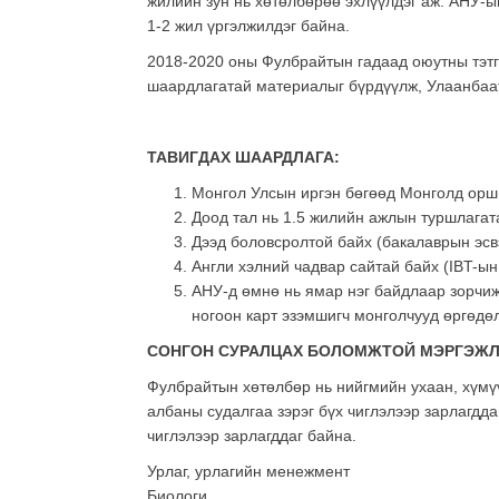
жилийн зун нь хөтөлбөрөө эхлүүлдэг аж. АНУ-
1-2 жил үргэлжилдэг байна.
2018-2020 оны Фулбрайтын гадаад оюутны тэтг
шаардлагатай материалыг бүрдүүлж, Улаанбаат
ТАВИГДАХ ШААРДЛАГА:
Монгол Улсын иргэн бөгөөд Монголд орш
Доод тал нь 1.5 жилийн ажлын туршлагат
Дээд боловсролтой байх (бакалаврын эсвэ
Англи хэлний чадвар сайтай байх (IBT-ын 
АНУ-д өмнө нь ямар нэг байдлаар зорчиж
ногоон карт эзэмшигч монголчууд өргөдөл
СОНГОН СУРАЛЦАХ БОЛОМЖТОЙ МЭРГЭЖЛ
Фулбрайтын хөтөлбөр нь нийгмийн ухаан, хүмүү
албаны судалгаа зэрэг бүх чиглэлээр зарлагдд
чиглэлээр зарлагддаг байна.
Урлаг, урлагийн менежмент
Биологи