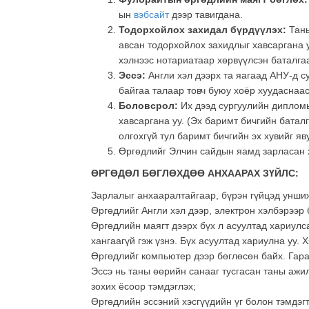
ын
вэбсайт
дээр тавигдана.
Тодорхойлох захидал бүрдүүлэх:
Таны
авсан тодорхойлох захидлыг хавсаргана у
хэлнээс нотариатаар хөрвүүлсэн баталга
Эссэ:
Англи хэл дээрх та яагаад АНУ-д с
байгаа талаар товч буюу хоёр хуудаснаас 
Боловсрол:
Их дээд сургуулийн дипломы
хавсаргана уу. (Эх баримт бичгийн бата
олгохгүй тул баримт бичгийн эх хувийг яв
Өргөдлийг Элчин сайдын яамд зарласан 
ӨРГӨДӨЛ БӨГЛӨХДӨӨ АНХААРАХ ЗҮЙЛС:
Зарлалыг анхааралтайгаар, бүрэн гүйцэд унши
Өргөдлийг Англи хэл дээр, электрон хэлбэрээр 
Өргөдлийн маягт дээрх бүх л асуултад хариулс
хангаагүй гэж үзнэ. Бүх асуултад хариулна уу. 
Өргөдлийг компьютер дээр бөглөсөн байх. Гара
Эссэ нь таны өөрийн санааг тусгасан таны ажил
зохих ёсоор тэмдэглэх;
Өргөдлийн эссэний хэсгүүдийн үг болон тэмдэгт