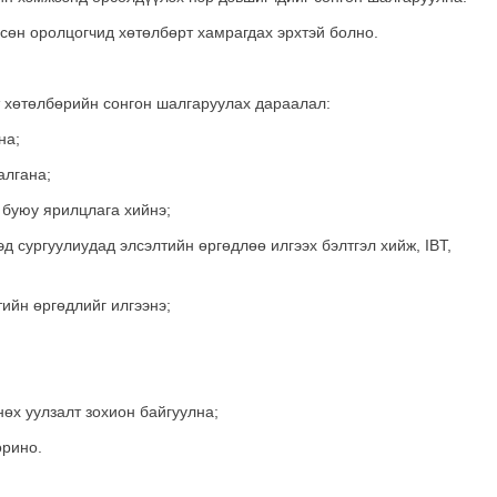
сөн оролцогчид хөтөлбөрт хамрагдах эрхтэй болно.
 хөтөлбөрийн сонгон шалгаруулах дараалал:
на;
алгана;
буюу ярилцлага хийнэ;
 сургуулиудад элсэлтийн өргөдлөө илгээх бэлтгэл хийж, IBT,
ийн өргөдлийг илгээнэ;
х уулзалт зохион байгуулна;
орино.