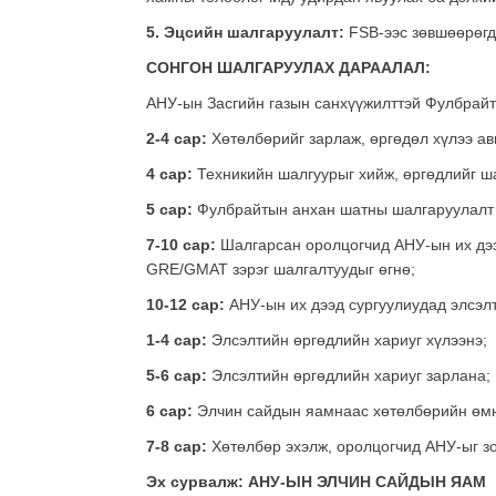
5. Эцсийн шалгаруулалт:
FSB-ээс зөвшөөрөгд
СОНГОН ШАЛГАРУУЛАХ ДАРААЛАЛ:
АНУ-ын Засгийн газын санхүүжилттэй Фулбрайт
2-4 сар:
Хөтөлбөрийг зарлаж, өргөдөл хүлээ ав
4 сар:
Техникийн шалгуурыг хийж, өргөдлийг ш
5 сар:
Фулбрайтын анхан шатны шалгаруулалт 
7-10 сар:
Шалгарсан оролцогчид АНУ-ын их дээд
GRE/GMAT зэрэг шалгалтуудыг өгнө;
10-12 сар:
АНУ-ын их дээд сургуулиудад элсэлт
1-4 сар:
Элсэлтийн өргөдлийн хариуг хүлээнэ;
5-6 сар:
Элсэлтийн өргөдлийн хариуг зарлана;
6 сар:
Элчин сайдын яамнаас хөтөлбөрийн өмнө
7-8 сар:
Хөтөлбөр эхэлж, оролцогчид АНУ-ыг з
Эх сурвалж: АНУ-ЫН ЭЛЧИН САЙДЫН ЯАМ