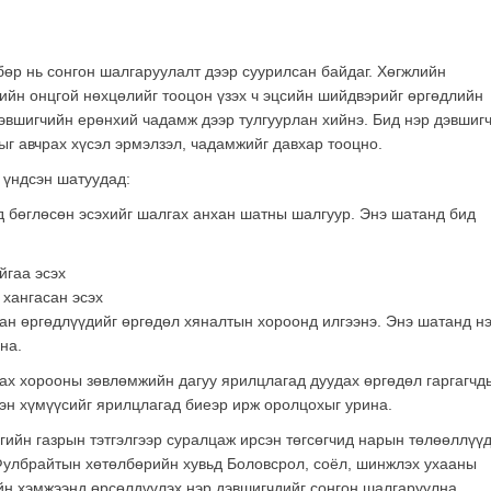
бөр нь сонгон шалгаруулалт дээр суурилсан байдаг. Хөгжлийн
ийн онцгой нөхцөлийг тооцон үзэх ч эцсийн шийдвэрийг өргөдлийн
эвшигчийн ерөнхий чадамж дээр тулгуурлан хийнэ. Бид нэр дэвшиг
ыг авчрах хүсэл эрмэлзэл, чадамжийг давхар тооцно.
 үндсэн шатуудад:
д бөглөсөн эсэхийг шалгах анхан шатны шалгуур. Энэ шатанд бид
йгаа эсэх
 хангасан эсэх
н өргөдлүүдийг өргөдөл хяналтын хороонд илгээнэ. Энэ шатанд нэ
на.
ах хорооны зөвлөмжийн дагуу ярилцлагад дуудах өргөдөл гаргагчд
эн хүмүүсийг ярилцлагад биеэр ирж оролцохыг урина.
ийн газрын тэтгэлгээр суралцаж ирсэн төгсөгчид нарын төлөөллүү
Фулбрайтын хөтөлбөрийн хувьд Боловсрол, соёл, шинжлэх ухааны
йн хэмжээнд өрсөлдүүлэх нэр дэвшигчдийг сонгон шалгаруулна.