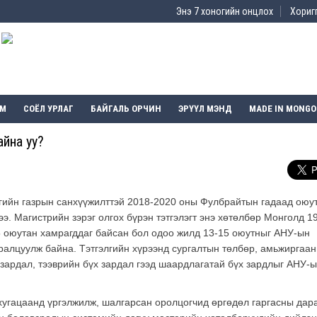
Энэ 7 хоногийн онцлох
Хоригг
ЭМ
СОЁЛ УРЛАГ
БАЙГАЛЬ ОРЧИН
ЭРҮҮЛ МЭНД
MADE IN MONGO
айна уу?
сгийн газрын санхүүжилттэй 2018-2020 оны Фулбрайтын гадаад оюу
джээ. Магистрийн зэрэг олгох бүрэн тэтгэлэгт энэ хөтөлбөр Монголд 1
5 оюутан хамрагддаг байсан бол одоо жилд 13-15 оюутныг АНУ-ын
суралцуулж байна. Тэтгэлгийн хүрээнд сургалтын төлбөр, амьжиргаа
 зардал, тээврийн бүх зардал гээд шаардлагатай бүх зардлыг АНУ-
хугацаанд үргэлжилж, шалгарсан оролцогчид өргөдөл гаргасны дар