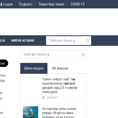
үй сэдэв
Подкаст
Танил биш танил
COVID-19
LIA
АМРАХ АГШИН
Шинэ мэдээ
Их уншсан
тны
“Шинэ тойрог зам” төсөл
994
хэрэгжсэнээр хөдөлгөөний
дундаж хурд 23.3 хувиар
нэмэгдэнэ
ны
2026-08-5
ын
Он гарсаар усны ослын
аа
улмаас 59 иргэн амиа
алдсаны 14 нь хүүхэд