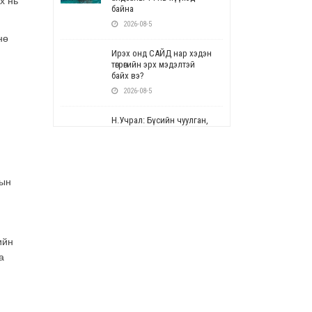
х нь
байна
2026-08-5
нө
Ирэх онд САЙД нар хэдэн
төгрөгийн эрх мэдэлтэй
байх вэ?
2026-08-5
Н.Учрал: Бүсийн чуулган,
форум, салбарын ойн
арга хэмжээг цуцална
2026-08-5
-ын
СОР17: Цэцэрлэг,
сургуулийн бүртгэлд
өөрчлөлт орно
2026-08-5
ийн
УЕПГ: Биеэ үнэлэхийг
а
зохион байгуулж, хүн
худалдаалсан хэргүүдийг
шүүхэд шилжүүлжээ
2026-08-5