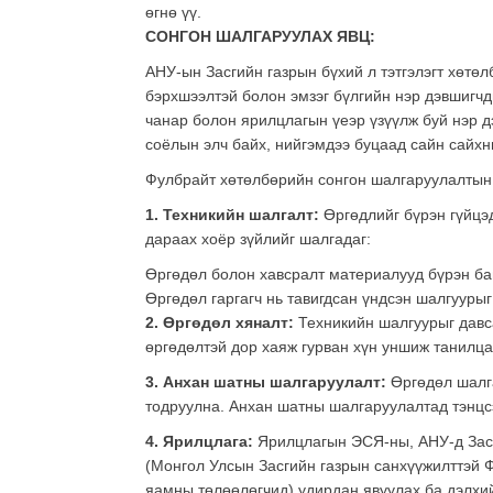
өгнө үү.
СОНГОН ШАЛГАРУУЛАХ ЯВЦ:
АНУ-ын Засгийн газрын бүхий л тэтгэлэгт хөтөл
бэрхшээлтэй болон эмзэг бүлгийн нэр дэвшигчд
чанар болон ярилцлагын үеэр үзүүлж буй нэр д
соёлын элч байх, нийгэмдээ буцаад сайн сайхн
Фулбрайт хөтөлбөрийн сонгон шалгаруулалтын
1. Техникийн шалгалт:
Өргөдлийг бүрэн гүйцэ
дараах хоёр зүйлийг шалгадаг:
Өргөдөл болон хавсралт материалууд бүрэн ба
Өргөдөл гаргагч нь тавигдсан үндсэн шалгуурыг
2. Өргөдөл хяналт:
Техникийн шалгуурыг давса
өргөдөлтэй дор хаяж гурван хүн уншиж танилца
3. Анхан шатны шалгаруулалт:
Өргөдөл шалг
тодруулна. Анхан шатны шалгаруулалтад тэнцс
4. Ярилцлага:
Ярилцлагын ЭСЯ-ны, АНУ-д Засг
(Монгол Улсын Засгийн газрын санхүүжилттэй 
яамны төлөөлөгчид) удирдан явуулах ба дэлхи