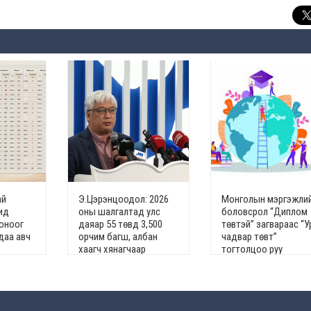
ай
Э.Цэрэнцоодол: 2026
Монголын мэргэжли
ид
оны шалгалтад улс
боловсрол “Диплом
 оноог
даяар 55 төвд 3,500
төвтэй” загвараас “У
даа авч
орчим багш, албан
чадвар төвт”
хаагч хянагчаар
тогтолцоо руу
ажиллана