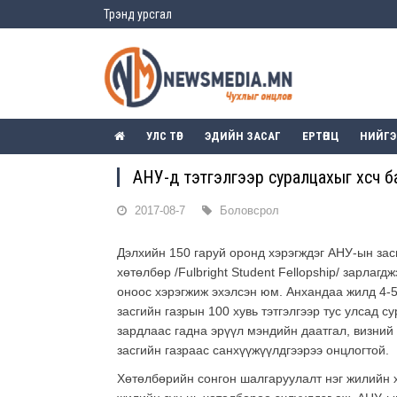
Трэнд урсгал
УЛС ТӨР
ЭДИЙН ЗАСАГ
ЕРТӨНЦ
НИЙГ
АНУ-д тэтгэлгээр суралцахыг хүсч б
2017-08-7
Боловсрол
Дэлхийн 150 гаруй оронд хэрэгждэг АНУ-ын за
хөтөлбөр /Fulbright Student Fellopship/ зарлаг
оноос хэрэгжиж эхэлсэн юм. Анхандаа жилд 4-
засгийн газрын 100 хувь тэтгэлгээр тус улсад 
зардлаас гадна эрүүл мэндийн даатгал, визний
засгийн газраас санхүүжүүлдгээрээ онцлогтой.
Хөтөлбөрийн сонгон шалгаруулалт нэг жилийн 