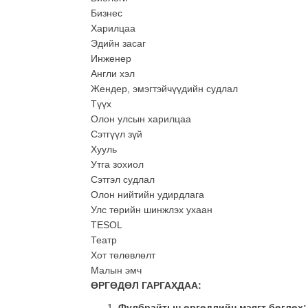
Бизнес
Харилцаа
Эдийн засаг
Инженер
Англи хэл
Жендер, эмэгтэйчүүдийн судлал
Түүх
Олон улсын харилцаа
Сэтгүүл зүй
Хууль
Утга зохиол
Сэтгэл судлал
Олон нийтийн удирдлага
Улс төрийн шинжлэх ухаан
TESOL
Театр
Хот төлөвлөлт
Малын эмч
ӨРГӨДӨЛ ГАРГАХДАА:
Фулбрайтын өргөдлийн маягт бөглөх: