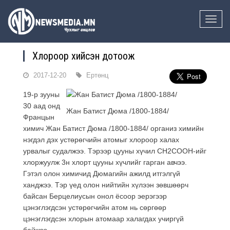
Toggle
naviga
Хлороор хийсэн дотоож
2017-12-20
Ертөнц
19-р зууны
30 аад онд
Жан Батист Дюма /1800-1884/
Францын
химич Жан Батист Дюма /1800-1884/ организ химийн
нэгдэл дэх устөрөгчийн атомыг хлороор халах
урвалыг судалжээ. Тэрээр цууны хүчил CH2COOH-ийг
хлоржуулж 3н хлорт цууны хүчлийг гарган авчээ.
Гэтэл олон химичид Дюмагийн ажилд итгэлгүй
ханджээ. Тэр үед олон нийтийн хүлээн зөвшөөрч
байсан Берцелиусын онол ёсоор эерэгээр
цэнэглэгдсэн устөрөгчийн атом нь сөргөөр
цэнэглэгдсэн хлорын атомаар халагдах учиргүй
байжээ.