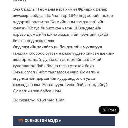
Энэ байдлыг Герма
ны нэрт химич Фридрих Велер
шүүхээр шийдсэн байна. Тэр 1840 онд өөрийн нөхөр
алдартай эрдэмтэн “Химийн оны тэмдэглэл” ийг
хэвлэгч Юстус Либихт хэн нэгэн Ш.Виндлерийн
нэрээр Дюмагийн шинэ амжилттай нээлтийн тухай
бичсэн өгүүллээ өгчээ.
Өгүүллэгийн тайлбар нь Лондонгийн мухлагууд
ганцхан хлороос бүтсэн нэхмэлүүдээр хийсэн шөнийн
шовгор малгай, дулаахан дотоожийг шаламгай
худалдаалж байх болно гэсэн утгатай байв.
Энэ шоглол Либхт таалагдсан учир Дюмагийн
өгүүллэгийн дараагийн
хуудсанд олон удаа
хэвлэгдсэн юм. Ёгт сануулга үнэн байсан төдийгүй
Дюмагийн зөв байсан юм.
Эх сурвалж: Newsmedia.mn
ХОЛБООТОЙ МЭДЭЭ