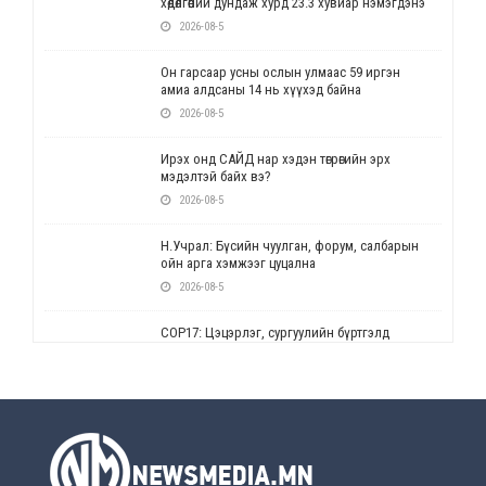
хөдөлгөөний дундаж хурд 23.3 хувиар нэмэгдэнэ
2026-08-5
Он гарсаар усны ослын улмаас 59 иргэн
амиа алдсаны 14 нь хүүхэд байна
2026-08-5
Ирэх онд САЙД нар хэдэн төгрөгийн эрх
мэдэлтэй байх вэ?
2026-08-5
Н.Учрал: Бүсийн чуулган, форум, салбарын
ойн арга хэмжээг цуцална
2026-08-5
СОР17: Цэцэрлэг, сургуулийн бүртгэлд
өөрчлөлт орно
2026-08-5
УЕПГ: Биеэ үнэлэхийг зохион байгуулж, хүн
худалдаалсан хэргүүдийг шүүхэд
шилжүүлжээ
2026-08-5