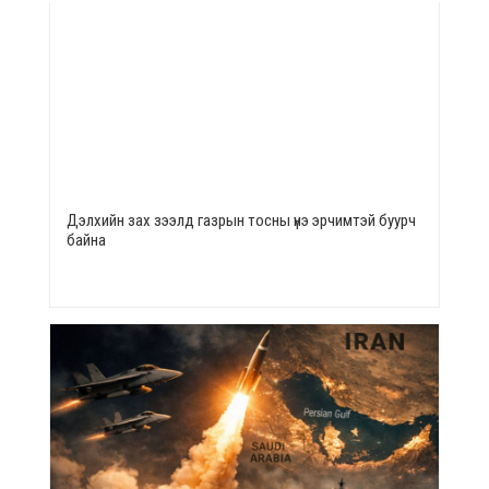
Дэлхийн зах зээлд газрын тосны үнэ эрчимтэй буурч
байна