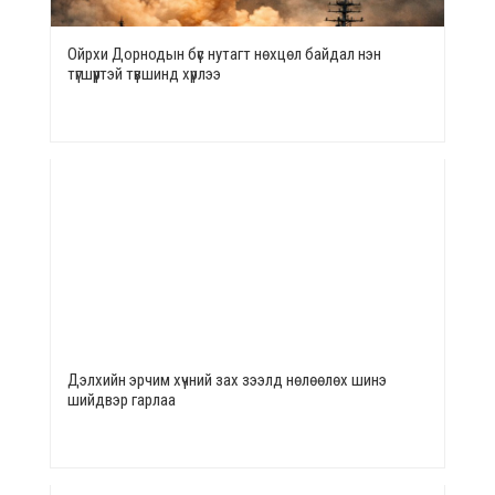
Ойрхи Дорнодын бүс нутагт нөхцөл байдал нэн
түгшүүртэй түвшинд хүрлээ
Дэлхийн эрчим хүчний зах зээлд нөлөөлөх шинэ
шийдвэр гарлаа