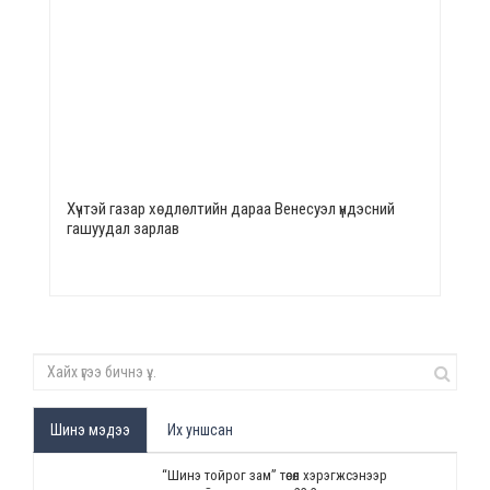
Хүчтэй газар хөдлөлтийн дараа Венесуэл үндэсний
гашуудал зарлав
Шинэ мэдээ
Их уншсан
“Шинэ тойрог зам” төсөл хэрэгжсэнээр