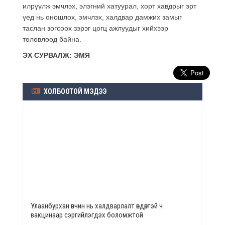
илрүүлж эмчлэх, элэгний хатуурал, хорт хавдрыг эрт
үед нь оношлох, эмчлэх, халдвар дамжих замыг
таслан зогсоох зэрэг цогц ажлуудыг хийхээр
төлөвлөөд байна.
ЭХ СУРВАЛЖ: ЭМЯ
ХОЛБООТОЙ МЭДЭЭ
Улаанбурхан өвчин нь халдварлалт өндөртэй ч
вакцинаар сэргийлэгдэх боломжтой