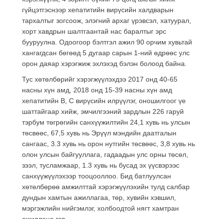
гүйцэтгэснээр хепатитийн вирүсийн халдварын
тархалтыг зогсоож, элэгний архаг үрэвсэл, хатуурал,
хорт хавдрын шалтгаантай нас баралтыг эрс
бууруулна. Одоогоор бэлтгэл ажил 90 орчим хувьтай
хангагдсан бөгөөд 5 дугаар сарын 1-ний өдрөөс улс
орон даяар хэрэгжиж эхлэхэд бэлэн болоод байна.
Тус хөтөлбөрийг хэрэгжүүлэхдээ 2017 онд 40-65
насны хүн амд, 2018 онд 15-39 насны хүн амд
хепатитийн В, С вирүсийн илрүүлэг, оношилгоог үе
шаттайгаар хийж, эмчилгээний зардлын 226 гаруй
тэрбум төгрөгийн санхүүжилтийн 24,1 хувь нь улсын
төсвөөс, 67,5 хувь нь Эрүүл мэндийн даатгалын
сангаас, 3.3 хувь нь орон нутгийн төсвөөс, 3,8 хувь нь
олон улсын байгууллага, гадаадын улс орны төсөл,
зээл, тусламжаар, 1.3 хувь нь бусад эх үүсвэрээс
санхүүжүүлэхээр тооцооллоо. Бид батлуулсан
хөтөлбөрөө амжилттай хэрэгжүүлэхийн тулд салбар
дундын хамтын ажиллагаа, төр, хувийн хэвшил,
мэргэжлийн нийгэмлэг, холбоодтой нягт хамтран
ажиллана гэв.