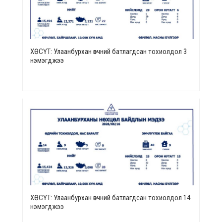
ХӨСҮТ: Улаанбурхан өвчний батлагдсан тохиолдол 3
нэмэгджээ
ХӨСҮТ: Улаанбурхан өвчний батлагдсан тохиолдол 14
нэмэгджээ