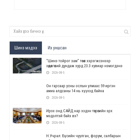
Шинэ мэдээ
Их уншсан
“Шинэ тойрог зам” төсөл хэрэгжсэнээр
хөдөлгөөний дундаж хурд 23.3 хувиар нэмэгдэнэ
2026-08-5
Он гарсаар усны ослын улмаас 59 иргэн
амиа алдсаны 14 нь хүүхэд байна
2026-08-5
Ирэх онд САЙД нар хэдэн төгрөгийн эрх
мэдэлтэй байх вэ?
2026-08-5
Н.Учрал: Бүсийн чуулган, форум, салбарын