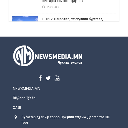
ойн арга хэмжээг цуцална
2026-08-5
СОР17: Цэцэрлэг, сургуулийн бүртгэлд
өөрчлөлт орно
2026-08-5
УЕПГ: Биеэ үнэлэхийг зохион байгуулж, хүн
худалдаалсан хэргүүдийг шүүхэд
шилжүүлжээ
2026-08-5
Өнөөдрийн онч үг
2026-08-5
NEWSMEDIA.MN
Энэ сарын 15-наас эхлэн замын хөдөлгөөнд
өөрчлөлт орно
Бидний тухай
2026-08-4
ХАЯГ
С.Бямбацогт: Иргэд, бизнес эрхлэгчдэд
Сүхбаатар дүүрэг 7-р хороо Эрхүүгийн гудамж Дэлгэр төв 301
хүрсэн өгөөжөөрөө ажлаа үнэлж, хэрэгжилтээ
тайлагнадаг байх ёстой
тоот
2026-08-4