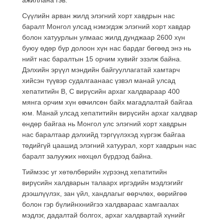
Сүүлийн арван жилд элэгний хорт хавдрын нас
баралт Монгол улсад нэмэгдэж элэгний хорт хавдар
болон хатуурлын улмаас жилд дунджаар 2600 хүн
буюу өдөр бүр долоон хүн нас бардаг бөгөөд энэ нь
нийт нас баралтын 15 орчим хувийг эзэлж байна.
Дэлхийн эрүүл мэндийн байгууллагатай хамтарч
хийсэн түүвэр судалгаанаас үзвэл манай улсад
хепатитийн В, С вирүсийн архаг халдвараар 400
мянга орчим хүн өвчилсөн байх магадлалтай байгаа
юм. Манай улсад хепатитийн вирүсийн архаг халдвар
өндөр байгаа нь Монгол улс элэгний хорт хавдрын
нас баралтаар дэлхийд тэргүүлэхэд хүргэж байгаа
төдийгүй цаашид элэгний хатуурал, хорт хавдрын нас
баралт залуужих нөхцөл бүрдээд байна.
Тиймээс уг хөтөлбөрийн хүрээнд хепатитийн
вирүсийн халдварын талаарх иргэдийн мэдлэгийг
дээшлүүлэх, зан үйл, хандлагыг өөрчлөх, өөрийгөө
болон гэр бүлийнхнийгээ халдвараас хамгаалах
мэдлэг, дадалтай болгох, архаг халдвартай хүнийг