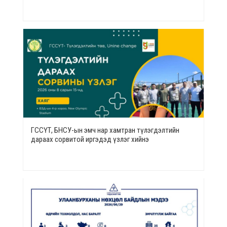
ГССҮТ, БНСУ-ын эмч нар хамтран түлэгдэлтийн
дараах сорвитой иргэдэд үзлэг хийнэ