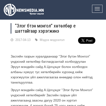
Toggle
naviga
“Элэг бүтэн монгол” хөтөлбөр үе
шаттайгаар хэрэгжинэ
2017-04-13
Мэдээ мэдээлэл
Засгийн газрын хуралдаанаар “Элэг бүтэн Монгол”
үндэсний хөтөлбөр батлагдсантай холбогдуулан
Эрүүл мэндийн сайд А.Цогцэцэг болон холбогдох
албаны хүмүүс тус хөтөлбөрийн хүрээнд хийж
хэрэгжүүлэх үйл ажиллагаагаа өнөөдөр олон нийтэд
танилцууллаа.
Эрүүл мэндийн сайд А.Цогцэцэг “Элэг бүтэн Монгол”
үндэсний хөтөлбөрийг Засгийн газрын үйл
ажиллагаанд заасны дагуу 2020 он хүртэл
хэрэгжүүлж, 4 зорилт бүхий 75 цогц ажлыг хийж