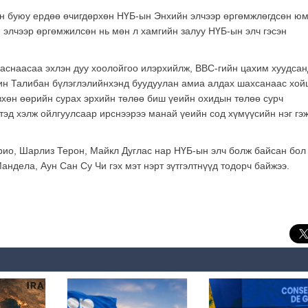
н буюу ердөө өчигдөрхөн НҮБ-ын Энхийн элчээр өргөмжлөгдсөн юм
 элчээр өргөмжилсөн нь мөн л хамгийн залуу НҮБ-ын элч гэсэн
аснаасаа эхлэн дуу хоолойгоо илэрхийлж, ВВС-гийн цахим хуудсан
хин Талибан бүлэглэлийнхэнд буудуулан амиа алдах шахсанаас хой
вхөн өөрийн сурах эрхийн төлөө биш үеийн охидын төлөө сурч
йтэд хэлж ойлгуулсаар ирснээрээ манай үеийн сод хүмүүсийн нэг гэ
ио, Шарлиз Терон, Майкл Дуглас нар НҮБ-ын элч болж байсан бол
ндела, Аун Сан Су Чи гэх мэт нэрт зүтгэлтнүүд тодорч байжээ.