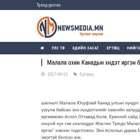
Трэнд урсгал
УЛС ТӨР
ЭДИЙН ЗАСАГ
ЕРТӨНЦ
НИЙГ
Малала охин Канадын хүндэт иргэн 
2017-04-13
Ертөнц
шагналт Малала Юсуфзай Канад улсын хүндэт и
үзүүлж байсан энэ хүндэтгэлийг хамгийн залууд
өргөмжлөх ёслол Оттавад болж, Ерөнхий сайд 
онцгой хүн гэж үнэлэгддэг Жастин Трюдо Мала
иргэн” хэмээн тодотгожээ. Энэ ёслолын дараа
эмэгтэй болсон юм.