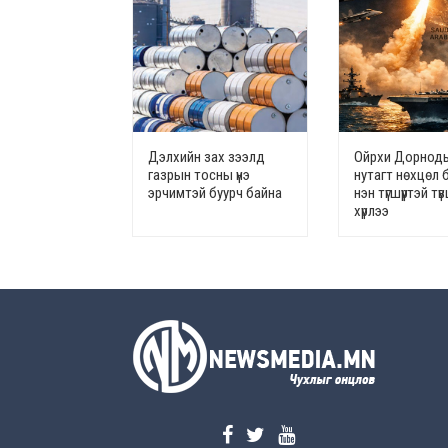
Дэлхийн зах зээлд
Ойрхи Дорноды
газрын тосны үнэ
нутагт нөхцөл 
эрчимтэй буурч байна
нэн түгшүүртэй т
хүрлээ