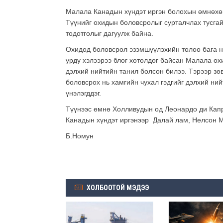
Малала Канадын хүндэт иргэн болохын өмнөхө
Түүнийг охидын боловсролыг сурталчлах тусгай
тодотголыг дагуулж байна.
Охидод боловсрол эзэмшүүлэхийн төлөө бага н
урду хэлээрээ блог хөтөлдөг байсан Малала о
дэлхий нийтийн танил болсон билээ. Тэрээр зө
боловсрох нь хамгийн чухал гэдгийг дэлхий ни
үнэлэгддэг.
Түүнээс өмнө Холливудын од Леонардо ди Капр
Канадын хүндэт иргэнээр Далай лам, Нелсон Ма
Б.Номун
ХОЛБООТОЙ МЭДЭЭ