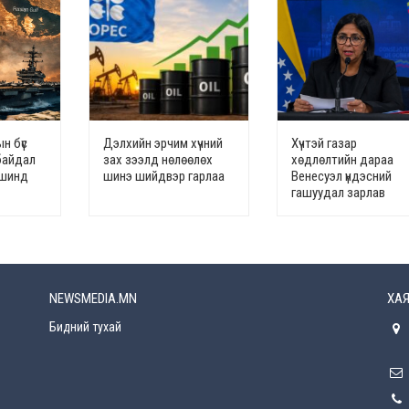
н бүс
Дэлхийн эрчим хүчний
Хүчтэй газар
байдал
зах зээлд нөлөөлөх
хөдлөлтийн дараа
үвшинд
шинэ шийдвэр гарлаа
Венесуэл үндэсний
гашуудал зарлав
NEWSMEDIA.MN
ХАЯ
Бидний тухай