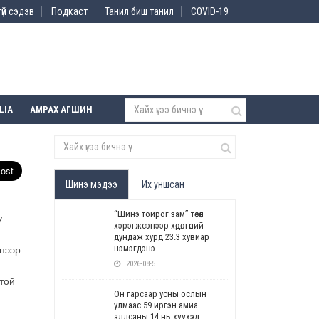
үй сэдэв
Подкаст
Танил биш танил
COVID-19
LIA
АМРАХ АГШИН
Шинэ мэдээ
Их уншсан
“Шинэ тойрог зам” төсөл
у
хэрэгжсэнээр хөдөлгөөний
дундаж хурд 23.3 хувиар
нэмэгдэнэ
энээр
2026-08-5
той
Он гарсаар усны ослын
улмаас 59 иргэн амиа
алдсаны 14 нь хүүхэд