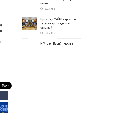
байна
.
2026-08-5
Ирэх онд САЙД нар хэдэн
төгрөгийн эрх мэдэлтэй
д
байх вэ?
ш
2026-08-5
ж
Н.Учрал: Бүсийн чуулган,
форум, салбарын ойн
арга хэмжээг цуцална
2026-08-5
СОР17: Цэцэрлэг,
сургуулийн бүртгэлд
өөрчлөлт орно
2026-08-5
УЕПГ: Биеэ үнэлэхийг
зохион байгуулж, хүн
худалдаалсан хэргүүдийг
шүүхэд шилжүүлжээ
2026-08-5