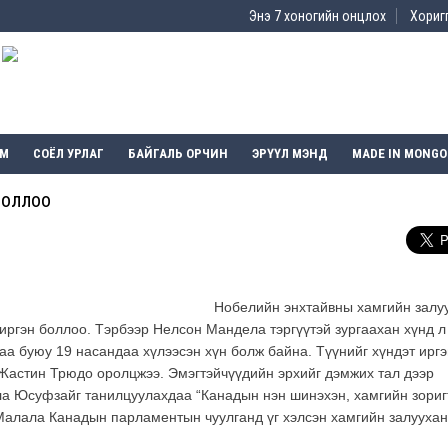
Энэ 7 хоногийн онцлох
Хоригг
ЭМ
СОЁЛ УРЛАГ
БАЙГАЛЬ ОРЧИН
ЭРҮҮЛ МЭНД
MADE IN MONGO
боллоо
Нобелийн энхтайвны хамгийн залу
ргэн боллоо. Тэрбээр Нелсон Мандела тэргүүтэй зургаахан хүнд л
аа буюу 19 насандаа хүлээсэн хүн болж байна. Түүнийг хүндэт ирг
Жастин Трюдо оролцжээ. Эмэгтэйчүүдийн эрхийг дэмжих тал дээр
ла Юсуфзайг танилцуулахдаа “Канадын нэн шинэхэн, хамгийн зориг
 Малала Канадын парламентын чуулганд үг хэлсэн хамгийн залуухан