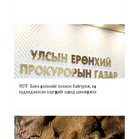
УЕПГ: Биеэ үнэлэхийг зохион байгуулж, хүн
худалдаалсан хэргүүдийг шүүхэд шилжүүлжээ