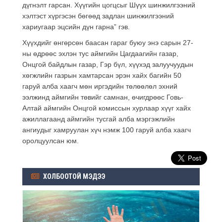
дүгнэлт гарсан. Хүүгийн цогцсыг Шүүх шинжилгээний
хэлтэст хүргэсэн бөгөөд задлан шинжилгээний
хариугаар эцсийн дүн гарна” гэв.
Хүүхдийг өнгөрсөн баасан гараг буюу энэ сарын 27-
ны өдрөөс эхлэн тус аймгийн Цагдаагийн газар,
Онцгой байдлын газар, Гэр бүл, хүүхэд залуучуудын
хөгжлийн газрын хамтарсан эрэн хайх багийн 50
гаруй алба хаагч мөн иргэдийн тѳлѳѳлѳл эхний
ээлжинд аймгийн төвийг самнан, өчигдрөөс Говь-
Алтай аймгийн Онцгой комиссын хурлаар хүүг хайх
ажиллагаанд аймгийн тусгай алба мэргэжлийн
ангиудыг хамруулан хүч нэмж 100 гаруй алба хаагч
оролцуулсан юм.
ХОЛБООТОЙ МЭДЭЭ