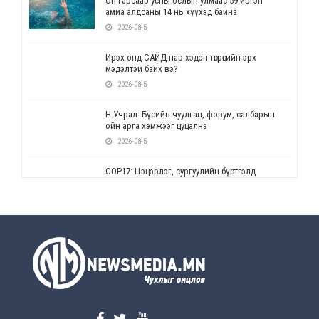
Он гарсаар усны ослын улмаас 59 иргэн
амиа алдсаны 14 нь хүүхэд байна
2026-08-5
Ирэх онд САЙД нар хэдэн төгрөгийн эрх
мэдэлтэй байх вэ?
2026-08-5
Н.Учрал: Бүсийн чуулган, форум, салбарын
ойн арга хэмжээг цуцална
2026-08-5
СОР17: Цэцэрлэг, сургуулийн бүртгэлд
өөрчлөлт орно
2026-08-5
УЕПГ: Биеэ үнэлэхийг зохион байгуулж, хүн
худалдаалсан хэргүүдийг шүүхэд
шилжүүлжээ
2026-08-5
Өнөөдрийн онч үг
2026-08-5