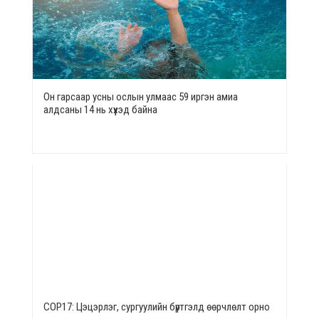
Он гарсаар усны ослын улмаас 59 иргэн амиа
алдсаны 14 нь хүүхэд байна
СОР17: Цэцэрлэг, сургуулийн бүртгэлд өөрчлөлт орно