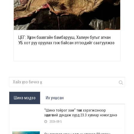
ЦЕГ: Хүрэн баавгайн бамбарууш, Халиун бугыг агнан
УБ хот руу оруулах гэж байсан этгээдийг саатуулжээ
Шинэ мэдээ
Их уншсан
“Шинэ тойрог зам” төсөл хэрэгжсэнээр
хөдөлгөөний дундаж хурд 23.3 хувиар нэмэгдэнэ
2026-08-5