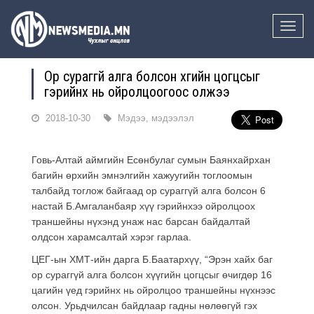
Toggle
naviga
Ор сураггүй алга болсон хүүгийн цогцсыг
гэрийнх нь ойролцоогоос олжээ
2018-10-30
Мэдээ, мэдээлэл
Говь-Алтай аймгийн Есөнбулаг сумын Баянхайрхан
багийн өрхийн эмнэлгийн хажуугийн тоглоомын
талбайд тоглож байгаад ор сураггүй алга болсон 6
настай Б.Амгаланбаяр хүү гэрийнхээ ойролцоох
траншейны нүхэнд унаж нас барсан байдалтай
олдсон харамсалтай хэрэг гарлаа.
ЦЕГ-ын ХМТ-ийн дарга Б.Баатархүү, “Эрэн хайх баг
ор сураггүй алга болсон хүүгийн цогцсыг өчигдөр 16
цагийн үед гэрийнх нь ойролцоо траншейны нүхнээс
олсон. Урьдчилсан байдлаар гадны нөлөөгүй гэх