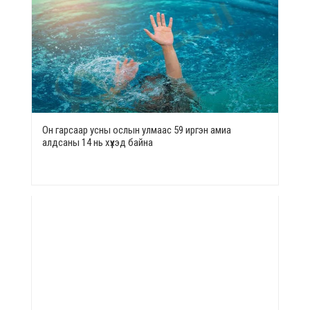
Он гарсаар усны ослын улмаас 59 иргэн амиа
алдсаны 14 нь хүүхэд байна