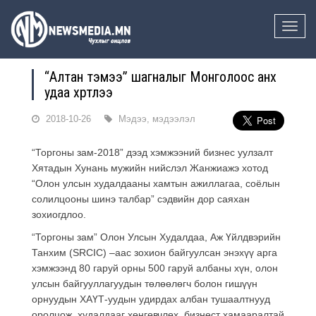
Toggle
naviga
“Алтан тэмээ” шагналыг Монголоос анх
удаа хүртлээ
2018-10-26
Мэдээ, мэдээлэл
“Торгоны зам-2018” дээд хэмжээний бизнес уулзалт
Хятадын Хунань мужийн нийслэл Жанжиажэ хотод
“Олон улсын худалдааны хамтын ажиллагаа, соёлын
солилцооны шинэ талбар” сэдвийн дор саяхан
зохиогдлоо.
“Торгоны зам” Олон Улсын Худалдаа, Аж Үйлдвэрийн
Танхим (SRCIC) –аас зохион байгуулсан энэхүү арга
хэмжээнд 80 гаруй орны 500 гаруй албаны хүн, олон
улсын байгууллагуудын төлөөлөгч болон гишүүн
орнуудын ХАҮТ-уудын удирдах албан тушаалтнууд
оролцож, худалдааг хөнгөвчлөх, бизнест хамааралтай