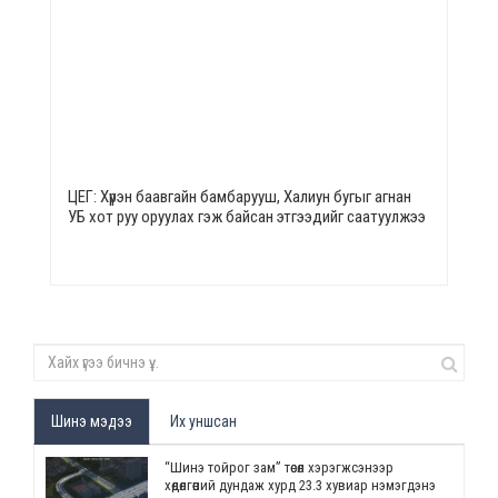
ЦЕГ: Хүрэн баавгайн бамбарууш, Халиун бугыг агнан
УБ хот руу оруулах гэж байсан этгээдийг саатуулжээ
Шинэ мэдээ
Их уншсан
“Шинэ тойрог зам” төсөл хэрэгжсэнээр
хөдөлгөөний дундаж хурд 23.3 хувиар нэмэгдэнэ