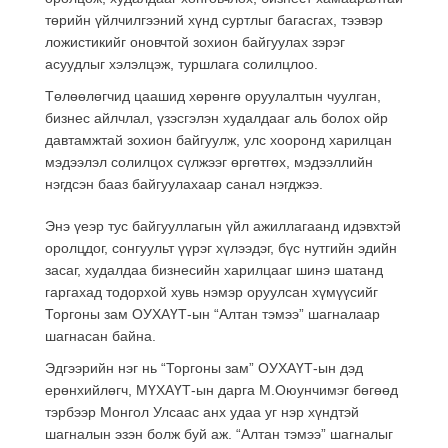
төрийн үйлчилгээний хүнд суртлыг багасгах, тээвэр
ложистикийг оновчтой зохион байгуулах зэрэг
асуудлыг хэлэлцэж, туршлага солилцлоо.
Төлөөлөгчид цаашид хөрөнгө оруулалтын чуулган,
бизнес айлчлал, үзэсгэлэн худалдааг аль болох ойр
давтамжтай зохион байгуулж, улс хооронд харилцан
мэдээлэл солилцох сүлжээг өргөтгөх, мэдээллийн
нэгдсэн бааз байгуулахаар санал нэгджээ.
Энэ үеэр тус байгууллагын үйл ажиллагаанд идэвхтэй
оролцдог, сонгуульт үүрэг хүлээдэг, бүс нутгийн эдийн
засаг, худалдаа бизнесийн харилцааг шинэ шатанд
гаргахад тодорхой хувь нэмэр оруулсан хүмүүсийг
Торгоны зам ОУХАҮТ-ын “Алтан тэмээ” шагналаар
шагнасан байна.
Эдгээрийн нэг нь “Торгоны зам” ОУХАҮТ-ын дэд
ерөнхийлөгч, МҮХАҮТ-ын дарга М.Оюунчимэг бөгөөд
тэрбээр Монгол Улсаас анх удаа уг нэр хүндтэй
шагналын эзэн болж буй аж. “Алтан тэмээ” шагналыг