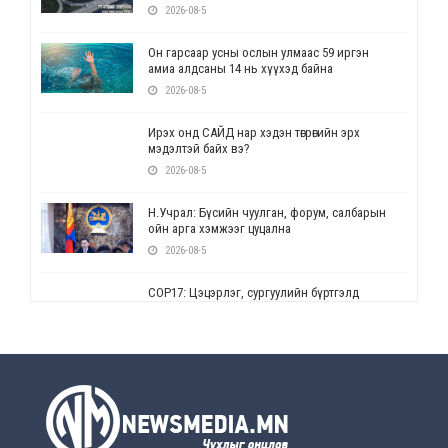
2026-08-5
Он гарсаар усны ослын улмаас 59 иргэн
амиа алдсаны 14 нь хүүхэд байна
2026-08-5
Ирэх онд САЙД нар хэдэн төгрөгийн эрх
мэдэлтэй байх вэ?
2026-08-5
Н.Учрал: Бүсийн чуулган, форум, салбарын
ойн арга хэмжээг цуцална
2026-08-5
СОР17: Цэцэрлэг, сургуулийн бүртгэлд
өөрчлөлт орно
2026-08-5
УЕПГ: Биеэ үнэлэхийг зохион байгуулж, хүн
худалдаалсан хэргүүдийг шүүхэд
шилжүүлжээ
2026-08-5