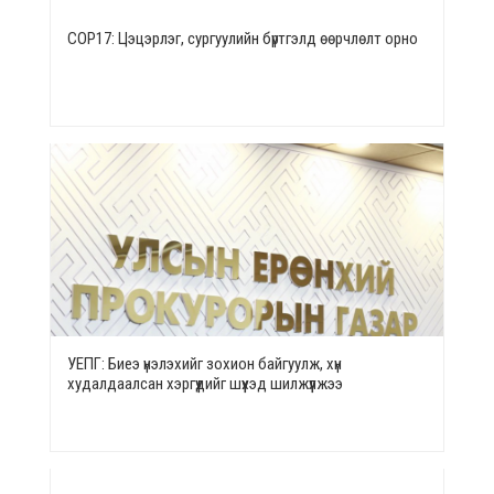
СОР17: Цэцэрлэг, сургуулийн бүртгэлд өөрчлөлт орно
УЕПГ: Биеэ үнэлэхийг зохион байгуулж, хүн
худалдаалсан хэргүүдийг шүүхэд шилжүүлжээ