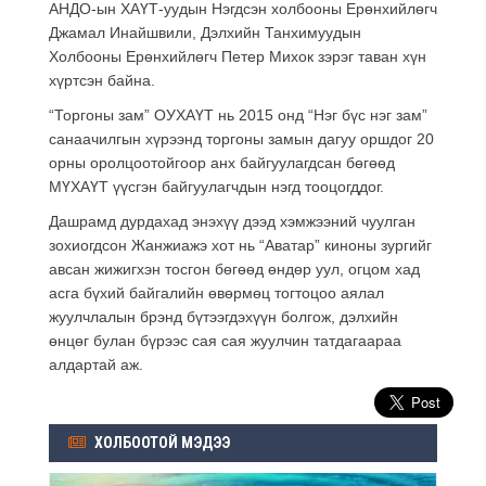
АНДО-ын ХАҮТ-уудын Нэгдсэн холбооны Ерөнхийлөгч
Джамал Инайшвили, Дэлхийн Танхимуудын
Холбооны Ерөнхийлөгч Петер Михок зэрэг таван хүн
хүртсэн байна.
“Торгоны зам” ОУХАҮТ нь 2015 онд “Нэг бүс нэг зам”
санаачилгын хүрээнд торгоны замын дагуу оршдог 20
орны оролцоотойгоор анх байгуулагдсан бөгөөд
МҮХАҮТ үүсгэн байгуулагчдын нэгд тооцогддог.
Дашрамд дурдахад энэхүү дээд хэмжээний чуулган
зохиогдсон Жанжиажэ хот нь “Аватар” киноны зургийг
авсан жижигхэн тосгон бөгөөд өндөр уул, огцом хад
асга бүхий байгалийн өвөрмөц тогтоцоо аялал
жуулчлалын брэнд бүтээгдэхүүн болгож, дэлхийн
өнцөг булан бүрээс сая сая жуулчин татдагаараа
алдартай аж.
ХОЛБООТОЙ МЭДЭЭ