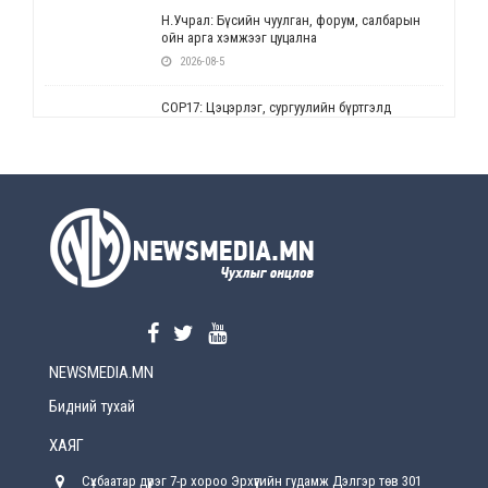
Н.Учрал: Бүсийн чуулган, форум, салбарын
ойн арга хэмжээг цуцална
2026-08-5
СОР17: Цэцэрлэг, сургуулийн бүртгэлд
өөрчлөлт орно
2026-08-5
УЕПГ: Биеэ үнэлэхийг зохион байгуулж, хүн
худалдаалсан хэргүүдийг шүүхэд
шилжүүлжээ
2026-08-5
Өнөөдрийн онч үг
2026-08-5
NEWSMEDIA.MN
Энэ сарын 15-наас эхлэн замын хөдөлгөөнд
өөрчлөлт орно
Бидний тухай
2026-08-4
ХАЯГ
С.Бямбацогт: Иргэд, бизнес эрхлэгчдэд
Сүхбаатар дүүрэг 7-р хороо Эрхүүгийн гудамж Дэлгэр төв 301
хүрсэн өгөөжөөрөө ажлаа үнэлж, хэрэгжилтээ