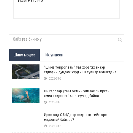
НЭВТРҮҮЛНЭ
Шинэ мэдээ
Их уншсан
“Шинэ тойрог зам” төсөл хэрэгжсэнээр
хөдөлгөөний дундаж хурд 23.3 хувиар нэмэгдэнэ
2026-08-5
Он гарсаар усны ослын улмаас 59 иргэн
амиа алдсаны 14 нь хүүхэд байна
2026-08-5
Ирэх онд САЙД нар хэдэн төгрөгийн эрх
мэдэлтэй байх вэ?
2026-08-5