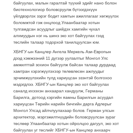
байгуулах, малын гаралтай түүхий эдийг нано болон
биотехнологиор боловсруулж бүтээгдэхүүн
үйлдвэрлэх зэрэг бодит хамтын ажиллагааг хөгжүүлэх
боломжтой гэж онцлоод Улаанбаатар хотын
тулгамдсан асуудлыг шийдэх хамгийн чухал
алхмуудын нэг нь шинэ эко хот байгуулах гээд
төслийн талаар тодорхой танилцуулсан юм.
ХБНГУ-ын Канцлер Ангела Меркель Ази-Европын
дээд хэмжээний 11 дүгээр уулзалтыг Монгол Улс
амжилттай зохион байгуулж байсан талаар дурдаад
хамтран хэрэгжүүлэхээр төлөвлөсөн ажлуудыг
эрчимжүүлэхийн тулд хариуцсан эзэнтэй болгохоо
мэдэгдлээ. ХБНГУ-ын Канцлер эко хот байгуулах
саналд ихээхэн анхаарал хандуулж, Германы
Барилга, дотоод хэргийн яамны Барилгын асуудал
хариуцсан Төрийн нарийн бичгийн дарга Адлерыг
Монгол Улсад айлчлуулахаар болов. Герман улсын
архитектор, мэргэжилтнүүдийн боловсруулсан зураг
төслөөр Улаанбаатар хотын ойролцоо дагуул, эко хот
байгуулах уг төслийг ХБНГУ-ын Канцлер анхаарч