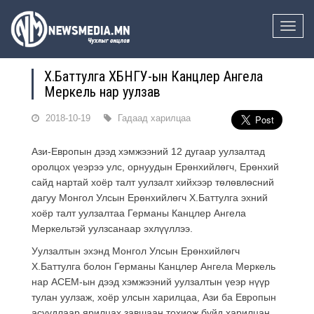
Toggle
naviga
Х.Баттулга ХБНГУ-ын Канцлер Ангела
Меркель нар уулзав
2018-10-19
Гадаад харилцаа
Ази-Европын дээд хэмжээний 12 дугаар уулзалтад
оролцох үеэрээ улс, орнуудын Ерөнхийлөгч, Ерөнхий
сайд нартай хоёр талт уулзалт хийхээр төлөвлөсний
дагуу Монгол Улсын Ерөнхийлөгч Х.Баттулга эхний
хоёр талт уулзалтаа Германы Канцлер Ангела
Меркельтэй уулзсанаар эхлүүллээ.
Уулзалтын эхэнд Монгол Улсын Ерөнхийлөгч
Х.Баттулга болон Германы Канцлер Ангела Меркель
нар АСЕМ-ын дээд хэмжээний уулзалтын үеэр нүүр
тулан уулзаж, хоёр улсын харилцаа, Ази ба Европын
асуудлаар ярилцах завшаан тохиож буйд харилцан