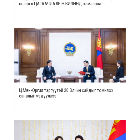
нь зөвхөн ЦАГААЧЛАЛЫН ВИЗИНД хамаарна
Ц.Мөнх-Оргил тэргүүтэй 20 Элчин сайдыг томилох
саналыг мэдүүллээ