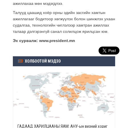
ажиллахаа мөн мэдэгдлээ.
Талууд цаашид хоёр орны эдийн засгийн хамтын
ажиллагааг бодитоор хөгжүүлэх болон шинжлэх ухаан
судалгаа, технологийн чиглэлээр хамтран ажиллах
талаар дэлгэрэнгүй санал солилцож ярилцсан юм.
Эх сурвалж: www.president.mn
ХОЛБООТОЙ МЭДЭЭ
ГАДААД ХАРИЛЦААНЫ ЯАМ: АНУ-ын визний хориг