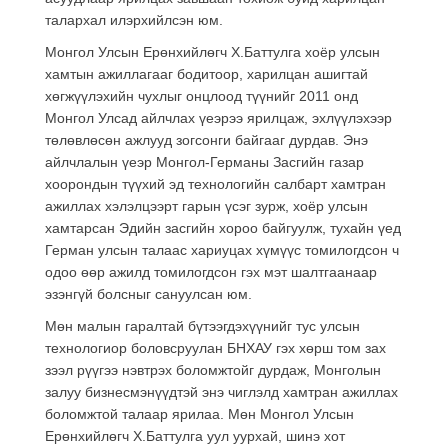
талархал илэрхийлсэн юм.
Монгол Улсын Ерөнхийлөгч Х.Баттулга хоёр улсын
хамтын ажиллагааг бодитоор, харилцан ашигтай
хөгжүүлэхийн чухлыг онцлоод түүнийг 2011 онд
Монгол Улсад айлчлах үеэрээ ярилцаж, эхлүүлэхээр
төлөвлөсөн ажлууд зогсонги байгааг дурдав. Энэ
айлчлалын үеэр Монгол-Германы Засгийн газар
хоорондын түүхий эд технологийн салбарт хамтран
ажиллах хэлэлцээрт гарын үсэг зурж, хоёр улсын
хамтарсан Эдийн засгийн хороо байгуулж, тухайн үед
Герман улсын талаас хариуцах хүмүүс томилогдсон ч
одоо өөр ажилд томилогдсон гэх мэт шалтгаанаар
эзэнгүй болсныг сануулсан юм.
Мөн малын гаралтай бүтээгдэхүүнийг тус улсын
технологиор боловсруулан БНХАУ гэх хөрш том зах
зээл рүүгээ нэвтрэх боломжтойг дурдаж, Монголын
залуу бизнесмэнүүдтэй энэ чиглэлд хамтран ажиллах
боломжтой талаар ярилаа. Мөн Монгол Улсын
Ерөнхийлөгч Х.Баттулга уул уурхай, шинэ хот