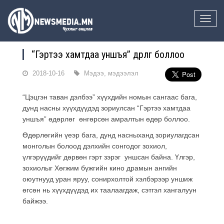
Toggle
naviga
“Гэртээ хамтдаа уншъя” өдөрлөг боллоо
2018-10-16
Мэдээ, мэдээлэл
“Цэцгэн таван дэлбээ” хүүхдийн номын сангаас бага,
дунд насны хүүхдүүдэд зориулсан “Гэртээ хамтдаа
уншъя” өдөрлөг өнгөрсөн амралтын өдөр боллоо.
Өдөрлөгийн үеэр бага, дунд насныханд зориулагдсан
монголын болоод дэлхийн сонгодог зохиол,
үлгэрүүдийг дөрвөн гэрт зэрэг уншсан байна. Үлгэр,
зохиолыг Хөгжим бүжгийн кино драмын ангийн
оюутнууд уран яруу, сонирхолтой хэлбэрээр уншиж
өгсөн нь хүүхдүүдэд их таалаагдаж, сэтгэл хангалуун
байжээ.