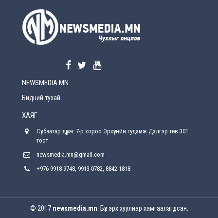
УЕПГ: Биеэ үнэлэхийг зохион байгуулж, хүн
худалдаалсан хэргүүдийг шүүхэд
шилжүүлжээ
2026-08-5
Өнөөдрийн онч үг
2026-08-5
NEWSMEDIA.MN
Энэ сарын 15-наас эхлэн замын хөдөлгөөнд
өөрчлөлт орно
Бидний тухай
2026-08-4
ХАЯГ
С.Бямбацогт: Иргэд, бизнес эрхлэгчдэд
Сүхбаатар дүүрэг 7-р хороо Эрхүүгийн гудамж Дэлгэр төв 301
хүрсэн өгөөжөөрөө ажлаа үнэлж, хэрэгжилтээ
тайлагнадаг байх ёстой
тоот
2026-08-4
newsmedia.mn@gmail.com
+976 9918-9748, 9913-0782, 8842-1818
Улсын онцгой комисс өвөлжилтийн бэлтгэл,
бэлэн байдлыг хангах чиглэлээр хуралдлаа
2026-07-30
© 2017
newsmedia.mn
. Бүх эрх хуулиар хамгаалагдсан.
Баян-Өлгийн дараагийн засаг “ноён”-ы
суудлыг хэн залгамжлах вэ?