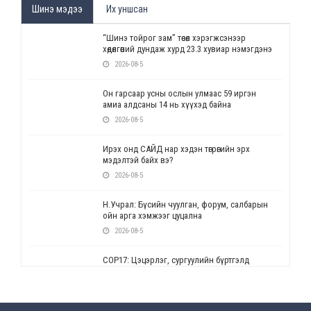
Шинэ мэдээ
Их уншсан
“Шинэ тойрог зам” төсөл хэрэгжсэнээр
хөдөлгөөний дундаж хурд 23.3 хувиар нэмэгдэнэ
2026-08-5
Он гарсаар усны ослын улмаас 59 иргэн
амиа алдсаны 14 нь хүүхэд байна
2026-08-5
Ирэх онд САЙД нар хэдэн төгрөгийн эрх
мэдэлтэй байх вэ?
2026-08-5
Н.Учрал: Бүсийн чуулган, форум, салбарын
ойн арга хэмжээг цуцална
2026-08-5
СОР17: Цэцэрлэг, сургуулийн бүртгэлд
өөрчлөлт орно
2026-08-5