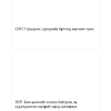
СОР17: Цэцэрлэг, сургуулийн бүртгэлд өөрчлөлт орно
УЕПГ: Биеэ үнэлэхийг зохион байгуулж, хүн
худалдаалсан хэргүүдийг шүүхэд шилжүүлжээ