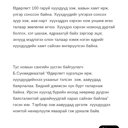
Өдөрлөгт 100 гаруй хүүхдүүд ээж, аавын хамт ирж,
үлгэр сонссон байна. Хүүхдүүдийг үлгэрээ сонсох
зуур ээж, аав нарт хүүхэддээ хэрхэн ном уншиж өгөх
талаар зөвлөгөө өгчээ. Хүүхдээ хэрхэн номонд дуртай
болгох, хэт шахаж, ядраахгүй байх зэргээр эцэг,
эхчүүд мэдлэгээ олон талаар нэмж нэгэн өдрийг
хүүхдүүдийн хамт сайхан өнгөрүүлсэн байна.
Тус номын сангийн үүсгэн байгуулагч
Б.Сүнжидмаатай “Өдөрлөгт хүрэлцэн ирж,
хүүхдүүдийнхээ ухааныг тэлсэн ээж, аавуудад
баярлалаа. Бидний дэмжсэн хүн бүрт талархаж
байна. Ирсэн хүүхэд бүрийн инээд хөөрөөр дүүрэн
баясгалантай царайнуудтай харах сайхан байлаа”
гэсэн юм. Тэрбээр ээж аавуудад үргэлж хүүхдүүдээ
номтой нөхөрлүүлж яваарай гэж уриалж байв.