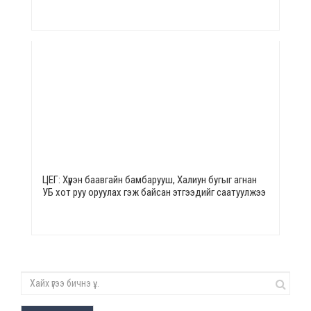
ЦЕГ: Хүрэн баавгайн бамбарууш, Халиун бугыг агнан
УБ хот руу оруулах гэж байсан этгээдийг саатуулжээ