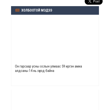
ХОЛБООТОЙ МЭДЭЭ
Он гарсаар усны ослын улмаас 59 иргэн амиа
алдсаны 14 нь хүүхэд байна