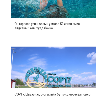
Он гарсаар усны ослын улмаас 59 иргэн амиа
алдсаны 14 нь хүүхэд байна
СОР17: Цэцэрлэг, сургуулийн бүртгэлд өөрчлөлт орно