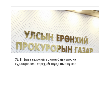
УЕПГ: Биеэ үнэлэхийг зохион байгуулж, хүн
худалдаалсан хэргүүдийг шүүхэд шилжүүлжээ