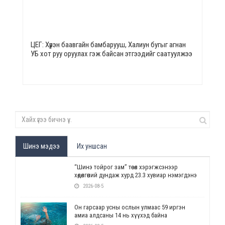
ЦЕГ: Хүрэн баавгайн бамбарууш, Халиун бугыг агнан
УБ хот руу оруулах гэж байсан этгээдийг саатуулжээ
Шинэ мэдээ
Их уншсан
“Шинэ тойрог зам” төсөл хэрэгжсэнээр
хөдөлгөөний дундаж хурд 23.3 хувиар нэмэгдэнэ
2026-08-5
Он гарсаар усны ослын улмаас 59 иргэн
амиа алдсаны 14 нь хүүхэд байна