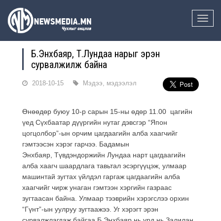
Toggle
naviga
Б.Энхбаяр, Т.Лундаа нарыг эрэн
сурвалжилж байна
2018-10-15
Мэдээ, мэдээлэл
Өнөөдөр буюу 10-р сарын 15-ны өдөр 11.00 цагийн
үед Сүхбаатар дүүргийн нутаг дэвсгэр “Япон
цогцолбор”-ын орчим цагдаагийн алба хаагчийг
гэмтээсэн хэрэг гарчээ. Бадамын
Энхбаяр, Түвдэндоржийн Лундаа нарт цагдаагийн
алба хаагч шаардлага тавьтал эсэргүүцэж, улмаар
машинтай зугтах үйлдэл гаргаж цагдаагийн алба
хаагчийг чирж унаган гэмтээн хэргийн газраас
зугтаасан байна. Улмаар тээврийн хэрэгслээ орхин
“Гүнт”-ын уулруу зугтаажээ. Уг хэрэгт эрэн
сурвалжлагдаж байгаа Б.Энхбаяр нь урд нь Залилан