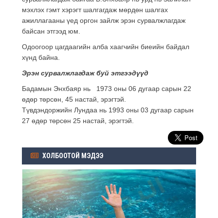
мэхлэх гэмт хэрэгт шалгагдаж мөрдөн шалгах
ажиллагааны үед оргон зайлж эрэн сурвалжлагдаж
байсан этгээд юм.
Одоогоор цагдаагийн алба хаагчийн биеийн байдал
хүнд байна.
Эрэн сурвалжлагдаж буй этгээдүүд
Бадамын Энхбаяр нь 1973 оны 06 дугаар сарын 22
өдөр төрсөн, 45 настай, эрэгтэй.
Түвдэндоржийн Лундаа нь 1993 оны 03 дугаар сарын
27 өдөр төрсөн 25 настай, эрэгтэй.
ХОЛБООТОЙ МЭДЭЭ