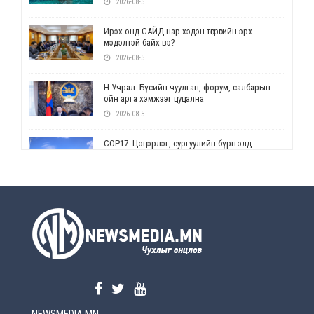
2026-08-5
Ирэх онд САЙД нар хэдэн төгрөгийн эрх
мэдэлтэй байх вэ?
2026-08-5
Н.Учрал: Бүсийн чуулган, форум, салбарын
ойн арга хэмжээг цуцална
2026-08-5
СОР17: Цэцэрлэг, сургуулийн бүртгэлд
өөрчлөлт орно
2026-08-5
УЕПГ: Биеэ үнэлэхийг зохион байгуулж, хүн
худалдаалсан хэргүүдийг шүүхэд
шилжүүлжээ
2026-08-5
Өнөөдрийн онч үг
2026-08-5
NEWSMEDIA.MN