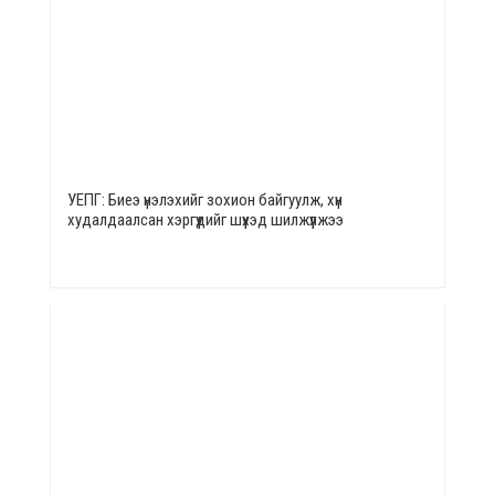
УЕПГ: Биеэ үнэлэхийг зохион байгуулж, хүн
худалдаалсан хэргүүдийг шүүхэд шилжүүлжээ