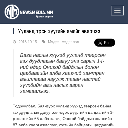
Toggle
naviga
Ууланд төөрсөн хүүгийн амийг аварчээ
2018-10-15
Мэдээ, мэдээлэл
Бага насны хүүхэд ууланд төөрсөн
гэх дуудлагын дагуу энэ сарын 14-
ний өдөр Онцгой байдлын болон
цагдаагийн алба хаагчид хамтран
ажиллагаа явуулж таван настай
хүүхдийн амь насыг авран
хамгаалжээ.
Тодруулбал, Баянзүрх ууланд хүүхэд төөрсөн байна
гэх дуудлагын дагуу Баянзүрх дүүргийн цагдаагийн 3-
р хэлтсийн 65 алба хаагч, Онцгой байдлын хэлтсийн
87 алба хаагч ажиллаж, хэсгийн байцаагч, цагдаагийн