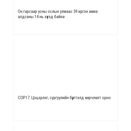
Он гарсаар усны ослын улмаас 59 иргэн амиа
алдсаны 14 нь хүүхэд байна
СОР17: Цэцэрлэг, сургуулийн бүртгэлд өөрчлөлт орно