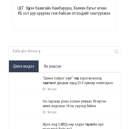
ЦЕГ: Хүрэн баавгайн бамбарууш, Халиун бугыг агнан
УБ хот руу оруулах гэж байсан этгээдийг саатуулжээ
Шинэ мэдээ
Их уншсан
“Шинэ тойрог зам” төсөл хэрэгжсэнээр
хөдөлгөөний дундаж хурд 23.3 хувиар нэмэгдэнэ
Өчигдөр
Он гарсаар усны ослын улмаас 59 иргэн
амиа алдсаны 14 нь хүүхэд байна
Өчигдөр
Ирэх онд САЙД нар хэдэн төгрөгийн эрх
мэдэлтэй байх вэ?