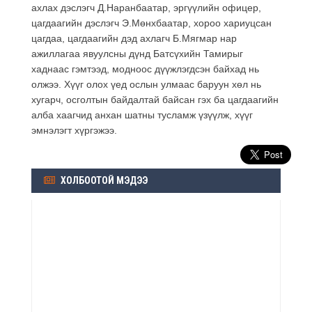
ахлах дэслэгч Д.Наранбаатар, эргүүлийн офицер,
цагдаагийн дэслэгч Э.Мөнхбаатар, хороо хариуцсан
цагдаа, цагдаагийн дэд ахлагч Б.Мягмар нар
ажиллагаа явуулсны дүнд Батсүхийн Тамирыг
хаднаас гэмтээд, модноос дүүжлэгдсэн байхад нь
олжээ. Хүүг олох үед ослын улмаас баруун хөл нь
хугарч, осголтын байдалтай байсан гэх ба цагдаагийн
алба хаагчид анхан шатны тусламж үзүүлж, хүүг
эмнэлэгт хүргэжээ.
ХОЛБООТОЙ МЭДЭЭ