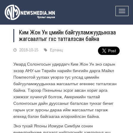
Toggle
naviga
Ким Жон Ун цөмийн байгууламжуудынхаа
жагсаалтыг өгөхөөс татгалзсан байна
2018-10-15
Ертөнц
Умард Солонгосын удирдагч Ким Жон Ун энэ сарын
эхээр АНУ-ын Төрийн нарийн бичгийн дарга Майкл
Помпеотой уулзах үеэрээ тус улсад цөмийн
байгууламжуудынхаа жагсаалтыг өгөхөөс татгалзсан
байна. Тэрээр Пхеньяны эсрэг авсан хориг арга
хэмжээг хүчингүй болгож, Америкийн талтай
Солонгосын дайн дууссаныг баталсан тунхаг бичиг
гарын үсэг зурсны дараа ийм жагсаалтыг гаргаж
өгөхөд бэлэн байгаагаа илэрхийлсэн байна.
Энэ тухай Японы Иомури Симбум сонин
өнөөдрийнхөө дугаарт нийтэлснийг хэвлэлүүд иш