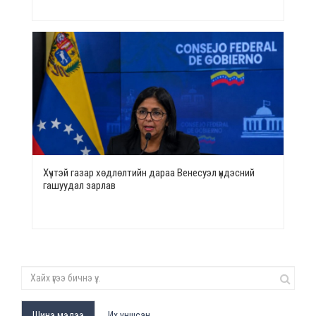
Хүчтэй газар хөдлөлтийн дараа Венесуэл үндэсний
гашуудал зарлав
Шинэ мэдээ
Их уншсан