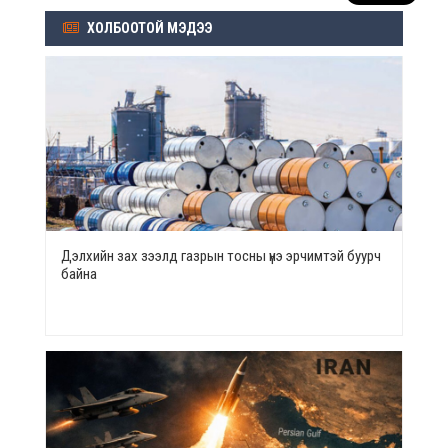
ХОЛБООТОЙ МЭДЭЭ
Дэлхийн зах зээлд газрын тосны үнэ эрчимтэй буурч
байна