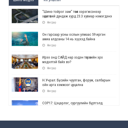
“Шинэ тойрог зам” төсөл хэрэгжсэнээр
хөдөлгөөний дундаж хурд 23.3 хувиар нэмэгдэнэ
Өчигдөр
Он гарсаар усны ослын улмаас 59 иргэн
амиа алдсаны 14 нь хүүхэд байна
Өчигдөр
Ирэх онд САЙД нар хэдэн төгрөгийн эрх
мэдэлтэй байх вэ?
Өчигдөр
Н.Учрал: Бүсийн чуулган, форум, салбарын
ойн арга хэмжээг цуцална
Өчигдөр
СОР17: Цэцэрлэг, сургуулийн бүртгэлд
өөрчлөлт орно
Өчигдөр
УЕПГ: Биеэ үнэлэхийг зохион байгуулж, хүн