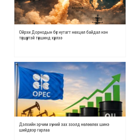
Ойрхи Дорнодын бүс нутагт нөхцөл байдал нэн
түгшүүртэй түвшинд хүрлээ
Дэлхийн эрчим хүчний зах зээлд нөлөөлөх шинэ
шийдвэр гарлаа