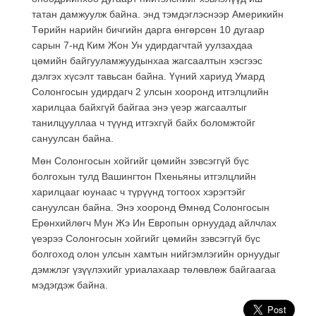
татан дамжуулж байна. энд тэмдэглэснээр Америкийн
Төрийн нарийн бичгийн дарга өнгөрсөн 10 дугаар
сарын 7-нд Ким Жон Ун удирдагчтай уулзахдаа
цөмийн байгууламжуудынхаа жагсаалтын хэсгээс
дэлгэх хүсэлт тавьсан байна. Үүний хариуд Умард
Солонгосын удирдагч 2 улсын хооронд итгэлцлийн
харилцаа байхгүй байгаа энэ үеэр жагсаалтыг
танилцууллаа ч түүнд итгэхгүй байх боломжтойг
сануулсан байна.
Мөн Солонгосын хойгийг цөмийн зэвсэггүй бүс
болгохын тулд Вашингтон Пхеньяны итгэлцлийн
харилцааг юунаас ч түрүүнд тогтоох хэрэгтэйг
сануулсан байна. Энэ хооронд Өмнөд Солонгосын
Ерөнхийлөгч Мун Жэ Ин Европын орнуудад айлчлах
үеэрээ Солонгосын хойгийг цөмийн зэвсэггүй бүс
болгоход олон улсын хамтын нийгэмлэгийн орнуудыг
дэмжлэг үзүүлэхийг уриалахаар төлөвлөж байгаагаа
мэдэгдэж байна.