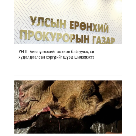
УЕПГ: Биеэ үнэлэхийг зохион байгуулж, хүн
худалдаалсан хэргүүдийг шүүхэд шилжүүлжээ