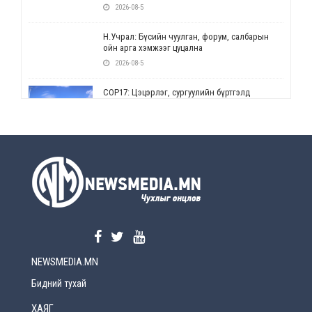
2026-08-5
Н.Учрал: Бүсийн чуулган, форум, салбарын
ойн арга хэмжээг цуцална
2026-08-5
СОР17: Цэцэрлэг, сургуулийн бүртгэлд
өөрчлөлт орно
2026-08-5
УЕПГ: Биеэ үнэлэхийг зохион байгуулж, хүн
худалдаалсан хэргүүдийг шүүхэд
шилжүүлжээ
2026-08-5
Өнөөдрийн онч үг
2026-08-5
NEWSMEDIA.MN
Энэ сарын 15-наас эхлэн замын хөдөлгөөнд
өөрчлөлт орно
Бидний тухай
2026-08-4
ХАЯГ