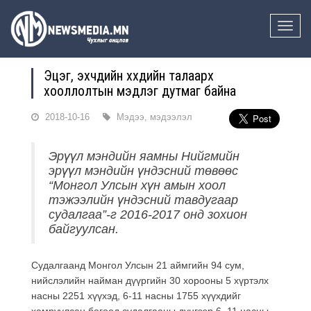
Toggle
naviga
Эцэг, эхчүүдийн хүүхдийн талаарх
хооллолтын мэдлэг дутмаг байна
2018-10-16
Мэдээ, мэдээлэл
Эрүүл мэндийн яамны Нийгмийн
эрүүл мэндийн үндэсний төвөөс
“Монгол Улсын хүн амын хоол
тэжээлийн үндэсний тавдугаар
судалгаа”-г 2016-2017 онд зохион
байгуулсан.
Судалгаанд Монгол Улсын 21 аймгийн 94 сум,
нийслэлийн найман дүүргийн 30 хорооны 5 хүртэлх
насны 2251 хүүхэд, 6-11 насны 1755 хүүхдийг
хамруулсан бөгөөд судалгааны дүнгээр 6–11 насны