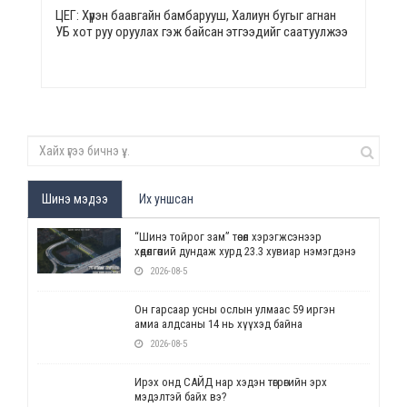
ЦЕГ: Хүрэн баавгайн бамбарууш, Халиун бугыг агнан
УБ хот руу оруулах гэж байсан этгээдийг саатуулжээ
Шинэ мэдээ
Их уншсан
“Шинэ тойрог зам” төсөл хэрэгжсэнээр
хөдөлгөөний дундаж хурд 23.3 хувиар нэмэгдэнэ
2026-08-5
Он гарсаар усны ослын улмаас 59 иргэн
амиа алдсаны 14 нь хүүхэд байна
2026-08-5
Ирэх онд САЙД нар хэдэн төгрөгийн эрх
мэдэлтэй байх вэ?