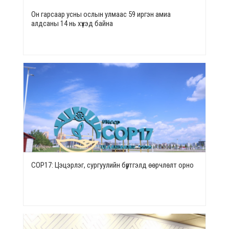
Он гарсаар усны ослын улмаас 59 иргэн амиа
алдсаны 14 нь хүүхэд байна
СОР17: Цэцэрлэг, сургуулийн бүртгэлд өөрчлөлт орно