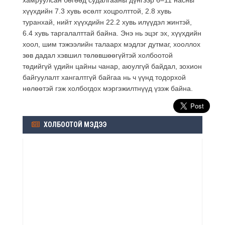
хүүхдийн 7.3 хувь өсөлт хоцролттой, 2.8 хувь
туранхай, нийт хүүхдийн 22.2 хувь илүүдэл жинтэй,
6.4 хувь таргалалттай байна. Энэ нь эцэг эх, хүүхдийн
хоол, шим тэжээлийн талаарх мэдлэг дутмаг, хооллох
зөв дадал хэвшил төлөвшөөгүйтэй холбоотой
төдийгүй үдийн цайны чанар, аюулгүй байдал, зохион
байгуулалт хангалтгүй байгаа нь ч үүнд тодорхой
нөлөөтэй гэж холбогдох мэргэжилтнүүд үзэж байна.
ХОЛБООТОЙ МЭДЭЭ