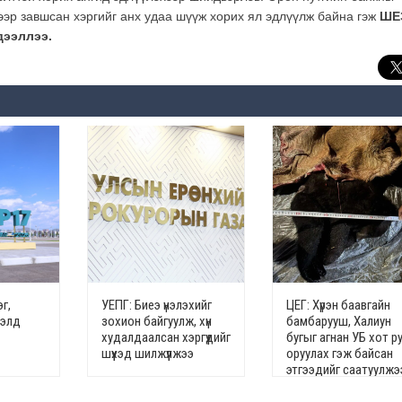
ээр завшсан хэргийг анх удаа шүүж хорих ял эдлүүлж байна гэж
ШЕ
дээллээ.
г,
УЕПГ: Биеэ үнэлэхийг
ЦЕГ: Хүрэн баавгайн
гэлд
зохион байгуулж, хүн
бамбарууш, Халиун
худалдаалсан хэргүүдийг
бугыг агнан УБ хот р
шүүхэд шилжүүлжээ
оруулах гэж байсан
этгээдийг саатуулжэ