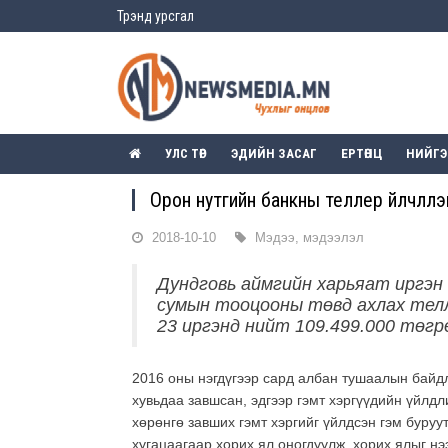
Трэнд урсгал
УЛС ТӨР
ЭДИЙН ЗАСАГ
ЕРТӨНЦ
НИЙГ
Орон нутгийн банкны теллер үйлчлү
2018-10-10
Мэдээ, мэдээлэл
Дундговь аймгийн харьяат иргэн 
сумын тооцооны төвд ахлах тел
23 иргэнд нийт 109.499.000 төгр
2016 оны нэгдүгээр сард албан тушаалын байдл
хувьдаа завшсан, эдгээр гэмт хэргүүдийн үйлдл
хөрөнгө завших гэмт хэргийг үйлдсэн гэм буруу
хугацаагаар хорих ял оногдуулж, хорих ялыг н