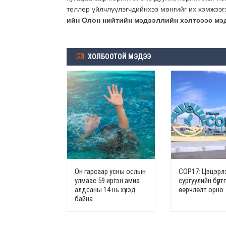
теллер үйлчлүүлэгчдийнхээ мөнгийг их хэмжээг
ийн Олон нийтийн мэдээллийн хэлтсээс мэ
ХОЛБООТОЙ МЭДЭЭ
Он гарсаар усны ослын
СОР17: Цэцэрлэ
улмаас 59 иргэн амиа
сургуулийн бүрт
алдсаны 14 нь хүүхэд
өөрчлөлт орно
байна