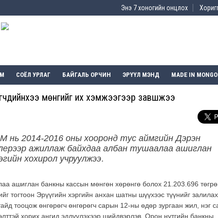
Энэ 7 хоногийн онцлох
Хоригг
ЭМ
СОЁЛ УРЛАГ
БАЙГАЛЬ ОРЧИН
ЭРҮҮЛ МЭНД
MADE IN MONGO
үлэгчдийнхээ мөнгийг их хэмжээгээр завшжээ
М нь 2014-2016 оны хооронд тус аймгийн Дэрэн
лерээр ажиллаж байхдаа албан тушаалаа ашиглан
өгийн хохирол учруулжээ
.
аа ашиглан банкны кассын мөнгөн хөрөнгө болох 21.203.696 төгрө
ийг тогтоон Эрүүгийн хэргийн анхан шатны шүүхээс түүнийг залилах
тайд тооцож өнгөрөгч өнгөрөгч сарын 12-ны өдөр зургаан жил, нэг 
ээлттэй хорих ангид эдлүүлэхээр шийдвэрлэв. Орон нутгийн банкны