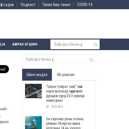
үй сэдэв
Подкаст
Танил биш танил
COVID-19
LIA
АМРАХ АГШИН
Шинэ мэдээ
Их уншсан
“Шинэ тойрог зам” төсөл
хэрэгжсэнээр хөдөлгөөний
дундаж хурд 23.3 хувиар
нэмэгдэнэ
2026-08-5
гийг
,
Он гарсаар усны ослын
сарын
улмаас 59 иргэн амиа
алдсаны 14 нь хүүхэд