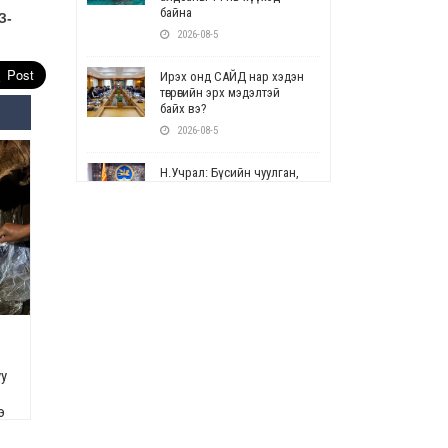
байна
З-
2026-08-5
Ирэх онд САЙД нар хэдэн
төгрөгийн эрх мэдэлтэй
байх вэ?
2026-08-5
Н.Учрал: Бүсийн чуулган,
форум, салбарын ойн
арга хэмжээг цуцална
2026-08-5
СОР17: Цэцэрлэг,
сургуулийн бүртгэлд
өөрчлөлт орно
2026-08-5
УЕПГ: Биеэ үнэлэхийг
уу
зохион байгуулж, хүн
худалдаалсан хэргүүдийг
э
шүүхэд шилжүүлжээ
2026-08-5