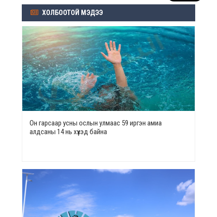
ХОЛБООТОЙ МЭДЭЭ
Он гарсаар усны ослын улмаас 59 иргэн амиа
алдсаны 14 нь хүүхэд байна