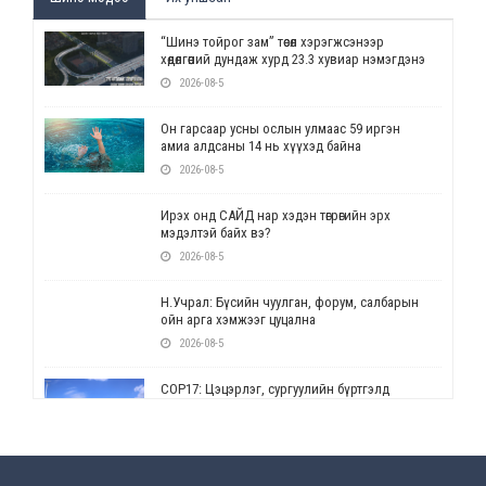
“Шинэ тойрог зам” төсөл хэрэгжсэнээр
хөдөлгөөний дундаж хурд 23.3 хувиар нэмэгдэнэ
2026-08-5
Он гарсаар усны ослын улмаас 59 иргэн
амиа алдсаны 14 нь хүүхэд байна
2026-08-5
Ирэх онд САЙД нар хэдэн төгрөгийн эрх
мэдэлтэй байх вэ?
2026-08-5
Н.Учрал: Бүсийн чуулган, форум, салбарын
ойн арга хэмжээг цуцална
2026-08-5
СОР17: Цэцэрлэг, сургуулийн бүртгэлд
өөрчлөлт орно
2026-08-5
УЕПГ: Биеэ үнэлэхийг зохион байгуулж, хүн