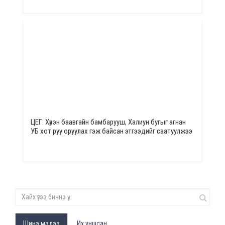
ЦЕГ: Хүрэн баавгайн бамбарууш, Халиун бугыг агнан
УБ хот руу оруулах гэж байсан этгээдийг саатуулжээ
Шинэ мэдээ
Их уншсан