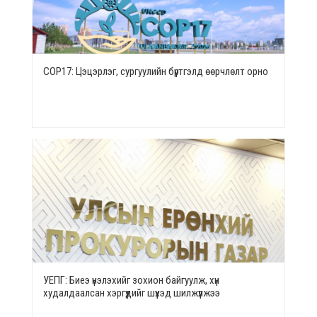
СОР17: Цэцэрлэг, сургуулийн бүртгэлд өөрчлөлт орно
УЕПГ: Биеэ үнэлэхийг зохион байгуулж, хүн
худалдаалсан хэргүүдийг шүүхэд шилжүүлжээ