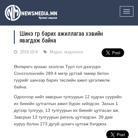
Toggle
naviga
Шинэ гүүр барих ажиллагаа хэвийн
явагдаж байна
2018-10-9
Мэдээ, мэдээлэл
Өнгөрөгч зунаас эхэлсэн Туул гол дээгүүрх
Сонсголонгийн 289.4 метр урттай төмөр бетон
гүүрийг шинээр барих төслийн ажил үргэлжилж
байна.
Одоогоор нийт завсрын тулгуурын 12 худган суурийн
их биеийн цутгалтын ажил бүрэн хийгдсэн. Захын 1
дүгээр тулгуур, 13 тулгуурын их биеийг цутгасан аж.
Завсрын 13 тулгуурын ригель цутгагдсан. 39 дам
нуруу болон 273 дугуй цохигч цутгаж бэлджээ.