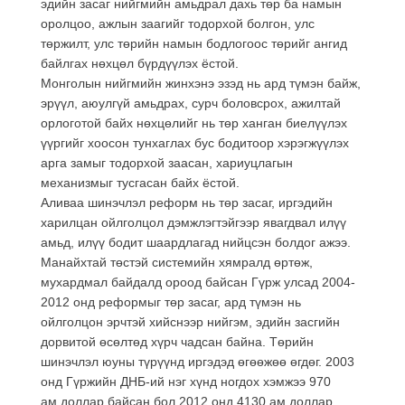
эдийн засаг нийгмийн амьдрал дахь төр ба намын
оролцоо, ажлын заагийг тодорхой болгон, улс
төржилт, улс төрийн намын бодлогоос төрийг ангид
байлгах нөхцөл бүрдүүлэх ёстой.
Монголын нийгмийн жинхэнэ эзэд нь ард түмэн байж,
эрүүл, аюулгүй амьдрах, сурч боловсрох, ажилтай
орлоготой байх нөхцөлийг нь төр ханган биелүүлэх
үүргийг хоосон тунхаглах бус бодитоор хэрэгжүүлэх
арга замыг тодорхой заасан, хариуцлагын
механизмыг тусгасан байх ёстой.
Аливаа шинэчлэл реформ нь төр засаг, иргэдийн
харилцан ойлголцол дэмжлэгтэйгээр явагдвал илүү
амьд, илүү бодит шаардлагад нийцсэн болдог ажээ.
Манайхтай төстэй системийн хямралд өртөж,
мухардмал байдалд ороод байсан Гүрж улсад 2004-
2012 онд реформыг төр засаг, ард түмэн нь
ойлголцон эрчтэй хийснээр нийгэм, эдийн засгийн
дорвитой өсөлтөд хүрч чадсан байна. Төрийн
шинэчлэл юуны түрүүнд иргэдэд өгөөжөө өгдөг. 2003
онд Гүржийн ДНБ-ий нэг хүнд ногдох хэмжээ 970
ам.доллар байсан бол 2012 онд 4130 ам.доллар