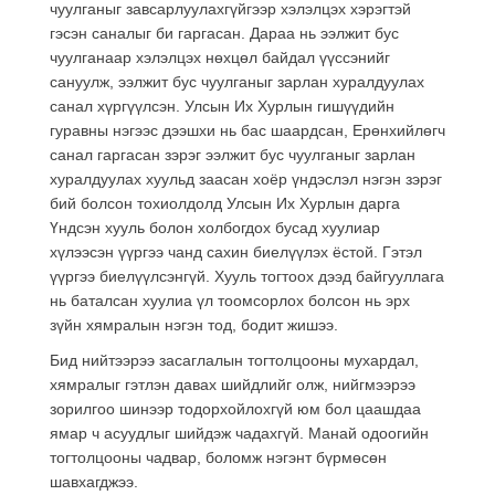
чуулганыг завсарлуулахгүйгээр хэлэлцэх хэрэгтэй
гэсэн саналыг би гаргасан. Дараа нь ээлжит бус
чуулганаар хэлэлцэх нөхцөл байдал үүссэнийг
сануулж, ээлжит бус чуулганыг зарлан хуралдуулах
санал хүргүүлсэн. Улсын Их Хурлын гишүүдийн
гуравны нэгээс дээшхи нь бас шаардсан, Ерөнхийлөгч
санал гаргасан зэрэг ээлжит бус чуулганыг зарлан
хуралдуулах хуульд заасан хоёр үндэслэл нэгэн зэрэг
бий болсон тохиолдолд Улсын Их Хурлын дарга
Үндсэн хууль болон холбогдох бусад хуулиар
хүлээсэн үүргээ чанд сахин биелүүлэх ёстой. Гэтэл
үүргээ биелүүлсэнгүй. Хууль тогтоох дээд байгууллага
нь баталсан хуулиа үл тоомсорлох болсон нь эрх
зүйн хямралын нэгэн тод, бодит жишээ.
Бид нийтээрээ засаглалын тогтолцооны мухардал,
хямралыг гэтлэн давах шийдлийг олж, нийгмээрээ
зорилгоо шинээр тодорхойлохгүй юм бол цаашдаа
ямар ч асуудлыг шийдэж чадахгүй. Манай одоогийн
тогтолцооны чадвар, боломж нэгэнт бүрмөсөн
шавхагджээ.