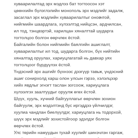
хуваарилалтад эрх мэдлээ бат тогтоосон хэт
цөөнхийн бүлэглэлийн монополь эрх мэдлийг задалж,
засаглал эрх мэдлийн хуваарилалтыг оновчтой,
нийгмийн шаардлага, хүлээлтэд нийцсэн, ардчилсан,
ил тод, тэнцвэртэй, харилцан хяналттай шударга
тогтолцоо болгон өөрчлөх ёстой.
Байгалийн болон нийгмийн баялгийн ашиглалт,
хуваарилалтыг ил тод, шударга болгон, бүх нийтийн
хяналтад оруулах, хариуцлагатай нь давхар уях
тогтолцоог бүрдүүлэх ёстой.
Үндэсний эрх ашгийг бүхнээс дээгүүр тавьж, үндэсний
ашиг сонирхолд харш олон улсын гэрээ, хэлэлцээр
хийх явдлыг эгнэгт таслан зогсоож, хариуцлага
хүлээлгэх заалтуудыг оруулж өгөх ёстой.
Шүүх, хууль, хүчний байгууллагыг өөрчлөн зохион
байгуулж, эрх мэдэлтэнд бус иргэддээ үйлчилдэг,
хуулиа чандлан биелүүлдэг, хариуцлага нь тодорхой,
шүүх эрх мэдлийг зохистойгоор эдэлдэг болгон
өөрчлөх ёстой.
Улс төрийн намуудын тухай хуулийг шинэчлэн гаргаж,