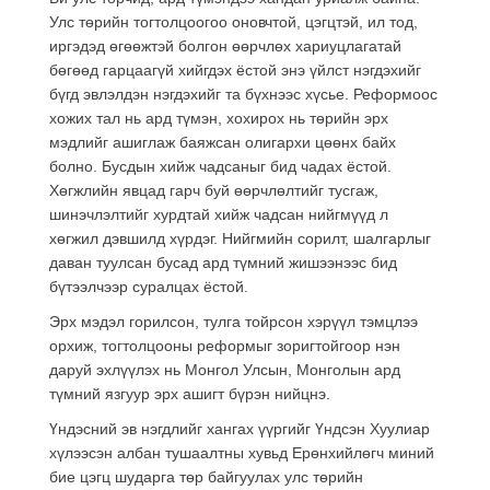
Улс төрийн тогтолцоогоо оновчтой, цэгцтэй, ил тод,
иргэдэд өгөөжтэй болгон өөрчлөх хариуцлагатай
бөгөөд гарцаагүй хийгдэх ёстой энэ үйлст нэгдэхийг
бүгд эвлэлдэн нэгдэхийг та бүхнээс хүсье. Реформоос
хожих тал нь ард түмэн, хохирох нь төрийн эрх
мэдлийг ашиглаж баяжсан олигархи цөөнх байх
болно. Бусдын хийж чадсаныг бид чадах ёстой.
Хөгжлийн явцад гарч буй өөрчлөлтийг тусгаж,
шинэчлэлтийг хурдтай хийж чадсан нийгмүүд л
хөгжил дэвшилд хүрдэг. Нийгмийн сорилт, шалгарлыг
даван туулсан бусад ард түмний жишээнээс бид
бүтээлчээр суралцах ёстой.
Эрх мэдэл горилсон, тулга тойрсон хэрүүл тэмцлээ
орхиж, тогтолцооны реформыг зоригтойгоор нэн
даруй эхлүүлэх нь Монгол Улсын, Монголын ард
түмний язгуур эрх ашигт бүрэн нийцнэ.
Үндэсний эв нэгдлийг хангах үүргийг Үндсэн Хуулиар
хүлээсэн албан тушаалтны хувьд Ерөнхийлөгч миний
бие цэгц шударга төр байгуулах улс төрийн