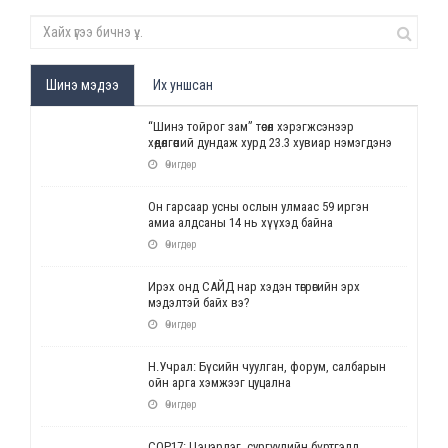
Шинэ мэдээ
Их уншсан
“Шинэ тойрог зам” төсөл хэрэгжсэнээр
хөдөлгөөний дундаж хурд 23.3 хувиар нэмэгдэнэ
Өчигдөр
Он гарсаар усны ослын улмаас 59 иргэн
амиа алдсаны 14 нь хүүхэд байна
Өчигдөр
Ирэх онд САЙД нар хэдэн төгрөгийн эрх
мэдэлтэй байх вэ?
Өчигдөр
Н.Учрал: Бүсийн чуулган, форум, салбарын
ойн арга хэмжээг цуцална
Өчигдөр
СОР17: Цэцэрлэг, сургуулийн бүртгэлд