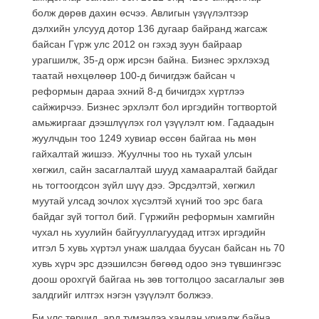
болж дөрөв дахин өсчээ. Авлигын үзүүлэлтээр
дэлхийн улсууд дотор 136 дугаар байранд жагсаж
байсан Гүрж улс 2012 он гэхэд зуун байраар
урагшилж, 35-д орж ирсэн байна. Бизнес эрхлэхэд
таатай нөхцөлөөр 100-д бичигдэж байсан ч
реформын дараа эхний 8-д бичигдэх хүртлээ
сайжирчээ. Бизнес эрхлэлт бол иргэдийн тогтвортой
амьжиргааг дээшлүүлэх гол үзүүлэлт юм. Гадаадын
жуулчдын тоо 1249 хувиар өссөн байгаа нь мөн
гайхалтай жишээ. Жуулчны тоо нь тухай улсын
хөгжил, сайн засаглалтай шууд хамааралтай байдаг
нь тогтоогдсон зүйл шүү дээ. Эрсдэлтэй, хөгжил
муутай улсад зочлох хүсэлтэй хүний тоо эрс бага
байдаг зүй тогтол бий. Гүржийн реформын хамгийн
чухал нь хуулийн байгууллагуудад итгэх иргэдийн
итгэл 5 хувь хүртэл унаж шалдаа буусан байсан нь 70
хувь хүрч эрс дээшилсэн бөгөөд одоо энэ түвшингээс
доош орохгүй байгаа нь зөв тогтолцоо засаглалыг зөв
залдгийг илтгэх нэгэн үзүүлэлт болжээ.
Би улс төрчид, ард түмэндээ хандан уриалж байна.