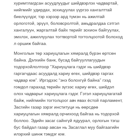
хуримтлагдсан асуудлуудыг шийдвэрлэх чадвартай,
нийгмийг удирдах, зохицуулах үүргээ хангалттай
биелүүлдэг, тэр хэрээр ард түмэн нь ажилтай
орлоготой, эрүүл, боловсролтой, амьдралдаа сэтгэл
хангалуун, жаргалтай байх төрийг зохион байгуулах,
эмхлэх, ажиллуулах тогтвортой тогтолцоотой болоход
л оршиж байгаа.
Монголын төр хариуцлагын хямралд бүрэн өртсөн
байна. Дэлхийн банк, бусад байгууллагуудын
тодорхойлолтоор “Хариуцлага гэдэг нь шийдвэр
гаргагчдаас асуудалд хариу өгөх, шийдвэр гаргах
чадвар юм”. Иргэдээс “энэ болохгүй байна” гээд
гомдол гарахад төрийн зүгээс хариу өгөх, шийдэл
олох чадварыг хариуцлага гэдэг. Гэтэл хариуцлагатай
байж, нийгмийн тогтолцоог авч явах ёстой парламент,
Засгийн газар зэрэг институци нь өөрсдөө
хариуцлагын хямралд орчихоод байгаа нь тодорхой
боллоо. Эдийн засаг сайнгүй ядуурал, орлогын тэгш
бус байдал газар авсан нь Засаглал муу байгаагийн
илэрхий шинж тэмдэг юм.