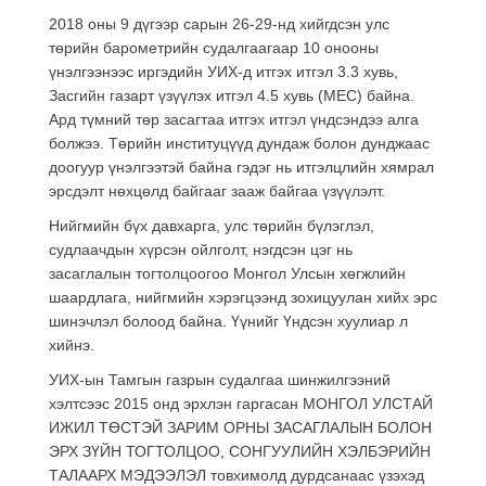
2018 оны 9 дүгээр сарын 26-29-нд хийгдсэн улс
төрийн барометрийн судалгаагаар 10 онооны
үнэлгээнээс иргэдийн УИХ-д итгэх итгэл 3.3 хувь,
Засгийн газарт үзүүлэх итгэл 4.5 хувь (МЕС) байна.
Ард түмний төр засагтаа итгэх итгэл үндсэндээ алга
болжээ. Төрийн институцүүд дундаж болон дунджаас
доогуур үнэлгээтэй байна гэдэг нь итгэлцлийн хямрал
эрсдэлт нөхцөлд байгааг зааж байгаа үзүүлэлт.
Нийгмийн бүх давхарга, улс төрийн бүлэглэл,
судлаачдын хүрсэн ойлголт, нэгдсэн цэг нь
засаглалын тогтолцоогоо Монгол Улсын хөгжлийн
шаардлага, нийгмийн хэрэгцээнд зохицуулан хийх эрс
шинэчлэл болоод байна. Үүнийг Үндсэн хуулиар л
хийнэ.
УИХ-ын Тамгын газрын судалгаа шинжилгээний
хэлтсээс 2015 онд эрхлэн гаргасан МОНГОЛ УЛСТАЙ
ИЖИЛ ТӨСТЭЙ ЗАРИМ ОРНЫ ЗАСАГЛАЛЫН БОЛОН
ЭРХ ЗҮЙН ТОГТОЛЦОО, СОНГУУЛИЙН ХЭЛБЭРИЙН
ТАЛААРХ МЭДЭЭЛЭЛ товхимолд дурдсанаас үзэхэд