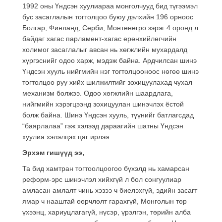
1992 оны Үндсэн хуулиараа монголчууд бид түгээмэл
бус засаглалын тогтолцоо буюу дэлхийн 196 орноос
Болгар, Финланд, Серби, Монтенегро зэрэг 4 оронд л
байдаг хагас парламент-хагас ерөнхийлөгчийн
холимог засаглалыг авсан нь хөгжлийн мухардалд
хүргэснийг одоо харж, мэдэж байна. Ардчилсан шинэ
Үндсэн хууль нийгмийн нэг тогтолцооноос нөгөө шинэ
тогтолцоо руу хийх шилжилтийг зохицуулахад чухал
механизм болжээ. Одоо хөгжлийн шаардлага,
нийгмийн хэрэгцээнд зохицуулан шинэчлэх ёстой
болж байна. Шинэ Үндсэн хууль, түүнийг батлагсдад
“баярлалаа” гэж хэлээд дараагийн шатны Үндсэн
хуулиа хэлэлцэх цаг ирлээ.
Эрхэм гишүүд ээ,
Та бид хамтран тогтоолцоогоо бүхэлд нь хамарсан
реформ-эрс шинэчлэл хийхгүй л бол сонгуулиар
амласан амлалт чинь хэзээ ч биелэхгүй, эдийн засагт
ямар ч нааштай өөрчлөлт гарахгүй, Монголын төр
үхээнц, хариуцлагагүй, нүсэр, үрэлгэн, төрийн алба