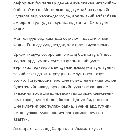
реформыг бүх талаар дэмжин ажиллахаа илэрхийлж
байна. Учир нь Монголын ард түмний эв нэгдлийг
шударга төр, хэрэгждэг хууль, ард түмний элбэг баян
амьдрал л урт удаан хугацаанд ханган биелүүлж
чадна.
Монголчууд бид хамтдаа өөрчлөлт, дэвшил хийж
чадна. Гагцхүү үүнд нэгдэх, хамтрах л чухал юмаа.
Эрхэм гишүүд ээ, эрс шинэчлэлд бэлтгэгтүн, Үндсэн
хуулиа ард түмний хүсэл зорилгод нийцүүлэн
өөрчилж, тэднээр хэлэлцүүлэн дэмжүүлэгтүн. Үүнийг
эс хийвээс түүхэн хариуцлагаас зугтаасан хэрэг
болно. Тогтолцооны эрс шинэчлэлд намынхаа болон
бүлэглэлийн явцуу эрх ашгийн үүднээс хандваас
үндэсний эрх ашгаас урвасантай дүйцэх хэмжээний
гэмт хэрэг, нүгэл болох болно. Цаг үе бидэнд эрс
шинэчлэлийг бас тулгаж байна. Үүнийг ард түмний
өмнө хүлээх түүхэн хариуцлага хэмээн хүлээн
авагтун.
Анхаарал тавьсанд баярлалаа. Амжилт хүсье.