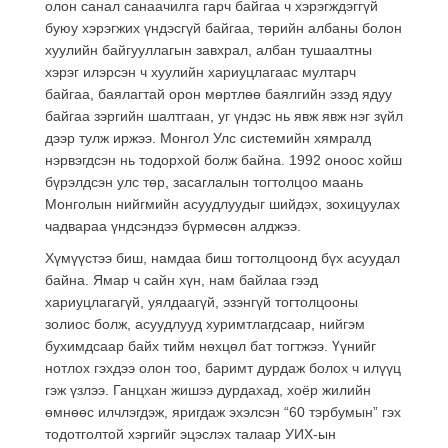
олон санал санаачилга гарч байгаа ч хэрэгждэггүй
буюу хэрэгжих үндэсгүй байгаа, төрийн албаны болон
хуулийн байгууллагын завхрал, албан тушаалтны
хэрэг илэрсэн ч хуулийн хариуцлагаас мултарч
байгаа, баялагтай орон мөртлөө баялгийн эзэд ядуу
байгаа зэргийн шалтгаан, уг үндэс нь явж явж нэг зүйл
дээр тулж иржээ. Монгол Улс системийн хямралд
нэрвэгдсэн нь тодорхой болж байна. 1992 оноос хойш
бүрэлдсэн улс төр, засаглалын тогтолцоо маань
Монголын нийгмийн асуудлуудыг шийдэх, зохицуулах
чадвараа үндсэндээ бүрмөсөн алджээ.
Хүмүүстээ биш, намдаа биш тогтолцоонд бүх асуудал
байна. Ямар ч сайн хүн, нам байлаа гээд
хариуцлагагүй, уялдаагүй, эзэнгүй тогтолцооны
золиос болж, асуудлууд хуримтлагдсаар, нийгэм
бухимдсаар байх тийм нөхцөл бат тогтжээ. Үүнийг
нотлох гэхдээ олон тоо, баримт дурдаж болох ч илүүц
гэж үзлээ. Ганцхан жишээ дурдахад, хоёр жилийн
өмнөөс илчлэгдэж, яригдаж эхэлсэн “60 тэрбумын” гэх
тодотголтой хэргийг эцэслэх талаар УИХ-ын