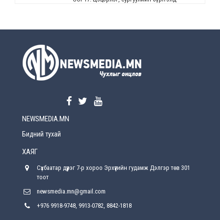
өөрчлөлт орно
Өчигдөр
УЕПГ: Биеэ үнэлэхийг зохион байгуулж, хүн
худалдаалсан хэргүүдийг шүүхэд
шилжүүлжээ
Өчигдөр
Өнөөдрийн онч үг
Өчигдөр
NEWSMEDIA.MN
Энэ сарын 15-наас эхлэн замын хөдөлгөөнд
өөрчлөлт орно
Бидний тухай
2026-08-4
ХАЯГ
С.Бямбацогт: Иргэд, бизнес эрхлэгчдэд
Сүхбаатар дүүрэг 7-р хороо Эрхүүгийн гудамж Дэлгэр төв 301
хүрсэн өгөөжөөрөө ажлаа үнэлж, хэрэгжилтээ
тайлагнадаг байх ёстой
тоот
2026-08-4
newsmedia.mn@gmail.com
+976 9918-9748, 9913-0782, 8842-1818
Улсын онцгой комисс өвөлжилтийн бэлтгэл,
бэлэн байдлыг хангах чиглэлээр хуралдлаа