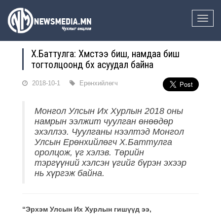
Toggle
naviga
Х.Баттулга: Хүмүүстээ биш, намдаа биш
тогтолцоонд бүх асуудал байна
2018-10-1
Ерөнхийлөгч
Монгол Улсын Их Хурлын 2018 оны
намрын ээлжит чуулган өнөөдөр
эхэллээ. Чуулганы нээлтэд Монгол
Улсын Ерөнхийлөгч Х.Баттулга
оролцож, үг хэлэв. Төрийн
тэргүүний хэлсэн үгийг бүрэн эхээр
нь хүргэж байна.
“Эрхэм Улсын Их Хурлын гишүүд ээ,