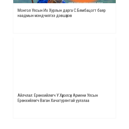
Монгол Улсын Их Хурлын дарга С.Бямбацогт баяр
наадмын мэндчилгээ дэвшүүлэв
Айлчлал: Ерөнхийлөгч У.Хүрэлсүх Армени Улсын
Ерөнхийлөгч Ваган Хачатурянтай уулзлаа