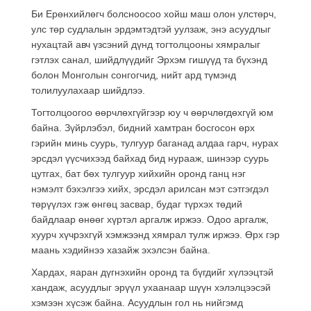
Би Ерөнхийлөгч болсноосоо хойш маш олон улстөрч,
улс төр судлалын эрдэмтэдтэй уулзаж, энэ асуудлыг
нухацтай авч үзсэний дүнд тогтолцооны хямралыг
гэтлэх санал, шийдлүүдийг Эрхэм гишүүд та бүхэнд
болон Монголын сонгогчид, нийт ард түмэнд
толилуулахаар шийдлээ.
Тогтолцоогоо өөрчлөхгүйгээр юу ч өөрчлөгдөхгүй юм
байна. Зүйрлэбэл, бидний хамтран босгосон өрх
гэрийн минь суурь, тулгуур баганад алдаа гарч, нурах
эрсдэл үүсчихээд байхад бид нурааж, шинээр суурь
цутгах, бат бөх тулгуур хийхийн оронд ганц нэг
нэмэлт бэхэлгээ хийх, эрсдэл арилсан мэт сэтгэгдэл
төрүүлэх гэж өнгөц засвар, будаг түрхэх төдий
байдлаар өнөөг хүртэл аргалж иржээ. Одоо аргалж,
хуурч хүчрэхгүй хэмжээнд хямрал тулж иржээ. Өрх гэр
маань хэдийнээ хазайж эхэлсэн байна.
Хардах, яаран дүгнэхийн оронд та бүгдийг хүлээцтэй
хандаж, асуудлыг эрүүл ухаанаар шүүн хэлэлцээсэй
хэмээн хүсэж байна. Асуудлын гол нь нийгэмд