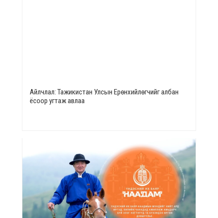
Айлчлал: Тажикистан Улсын Ерөнхийлөгчийг албан
ёсоор угтаж авлаа