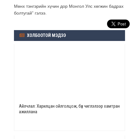
Мөнх тэнгэрийн хүчин дор Монгол Улс хөгжин бадрах
болтугай” гэлээ.
ХОЛБООТОЙ МЭДЭЭ
Айлчлал: Харилцан ойлголцож, бүх чиглэлээр хамтран
ажиллана