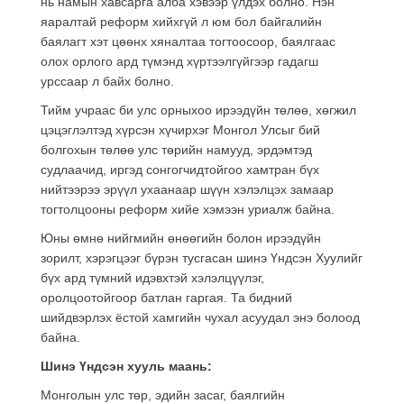
нь намын хавсарга алба хэвээр үлдэх болно. Нэн
яаралтай реформ хийхгүй л юм бол байгалийн
баялагт хэт цөөнх хяналтаа тогтоосоор, баялгаас
олох орлого ард түмэнд хүртээлгүйгээр гадагш
урссаар л байх болно.
Тийм учраас би улс орныхоо ирээдүйн төлөө, хөгжил
цэцэглэлтэд хүрсэн хүчирхэг Монгол Улсыг бий
болгохын төлөө улс төрийн намууд, эрдэмтэд
судлаачид, иргэд сонгогчидтойгоо хамтран бүх
нийтээрээ эрүүл ухаанаар шүүн хэлэлцэх замаар
тогтолцооны реформ хийе хэмээн уриалж байна.
Юны өмнө нийгмийн өнөөгийн болон ирээдүйн
зорилт, хэрэгцээг бүрэн тусгасан шинэ Үндсэн Хуулийг
бүх ард түмний идэвхтэй хэлэлцүүлэг,
оролцоотойгоор батлан гаргая. Та бидний
шийдвэрлэх ёстой хамгийн чухал асуудал энэ болоод
байна.
Шинэ Үндсэн хууль маань:
Монголын улс төр, эдийн засаг, баялгийн