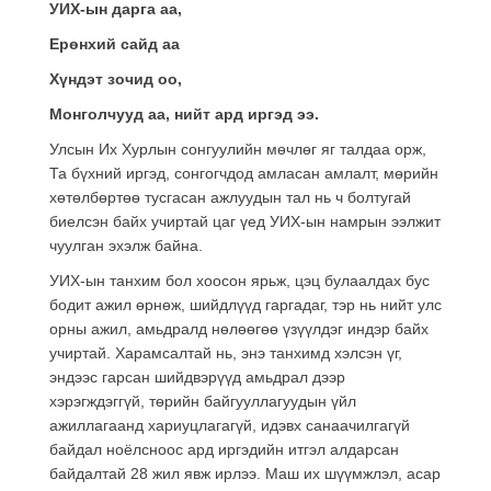
УИХ-ын дарга аа,
Ерөнхий сайд аа
Хүндэт зочид оо,
Монголчууд аа, нийт ард иргэд ээ.
Улсын Их Хурлын сонгуулийн мөчлөг яг талдаа орж,
Та бүхний иргэд, сонгогчдод амласан амлалт, мөрийн
хөтөлбөртөө тусгасан ажлуудын тал нь ч болтугай
биелсэн байх учиртай цаг үед УИХ-ын намрын ээлжит
чуулган эхэлж байна.
УИХ-ын танхим бол хоосон ярьж, цэц булаалдах бус
бодит ажил өрнөж, шийдлүүд гаргадаг, тэр нь нийт улс
орны ажил, амьдралд нөлөөгөө үзүүлдэг индэр байх
учиртай. Харамсалтай нь, энэ танхимд хэлсэн үг,
эндээс гарсан шийдвэрүүд амьдрал дээр
хэрэгждэггүй, төрийн байгууллагуудын үйл
ажиллагаанд хариуцлагагүй, идэвх санаачилгагүй
байдал ноёлсноос ард иргэдийн итгэл алдарсан
байдалтай 28 жил явж ирлээ. Маш их шүүмжлэл, асар