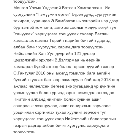
тооцуулсан.
Монгол Улсын Үндэсний Батлан Хамгаалахын Их
сургуулийн “Тэмүүжин өрлөг” бүрэн дунд сургуулийн
захирал, хурандаа Э.Бямбажав нь эхнэрийн нэр дээр
бүртгэлтэй компани, авто зогсоолыг мэдүүлээгүй тул
“сануулах” хариуцлага тооцуулах талаар Батлан
хамгаалах яамны Төрийн нарийн бичгийн даргад
албан бичиг хүргүүлж, хариуцлага тооцуулсан.
Нийслэлийн Хан-Уул дүүргийн 121 дүгээр
цэцэрлэгийн эрхлэгч В.Дэлгэрмаа нь өөрийн
хамаарал бүхий этгээд болох төрсөн дүүгийн эхнэр
О.Гантуяаг 2016 оны ажилд томилон бага ангийн
бүлгийн туслах багшаар ажиллуулж байгаад 2018 онд
ажлаас чөлөөлсөн бөгөөд энэ хугацаанд үр дүнгийн
урамшуулал болон ур чадварын нэмэгдэл олгохдоо
Нийтийн албанд нийтийн болон хувийн ашиг
сонирхлыг зохицуулах, ашиг сонирхлын зөрчлөөс
урьдчилан сэргийлэх тухай хуулийг зөрчсөн тул
хариуцлага тооцуулахаар Нийслэлийн боловсролын
газрын даргад албан бичиг хүргүүлж, хариуцлага
тооцуулсан.