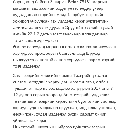
барьцаанд байсан 2 ширхэг Belaz 75131 маркын
машиныг зах зээлийн бодит үнээс өндөр үнээр
худалдан авч төрийн өмчид 1 тэрбум төгрөгийн
хохирол учруулсан гэх үйлдэлд хэрэг бүртгэлтийн
ажиллагаа явуулж дуусган Эрүүгийн хуулийн тусгай
ангийн 22.1.2 дахь хэсэгт зааснаар яллагдагчаар
татах санал хүргүүлсэн.
Өмнөх саруудад мөрдөн шалгах ажиллагаа явуулсан
хэргүүдээс прокурорын байгууллагад Шүүхэд
шилжүүлэх саналтай санал хүргүүлсэн зарим хэргийн
товч мэдээлэл:
Зам тээврийн хөгжлийн яамны Тээврийн ухаалаг
систем, өгөгдлийг хариуцсан мэргэжилтэн, албан
тушаалтан нар нь эрх мэдлээ хэтрүүлэн 2017 оны 7-
12 дугаар сарын хооронд Авто тээврийн үндэсний
төвийн авто тээврийн хэрэгслийн бүртгэлийн системд
зориуд худал мэдээлэл оруулсан, мэдээлэл устгасан,
өөрчилсөн, худал мэдээлэл бүхий баримт бичиг
үйлдсэн гэх хэрэг;
Нийслэлийн шүүхийн шийдвэр гүйцэтгэх газрын