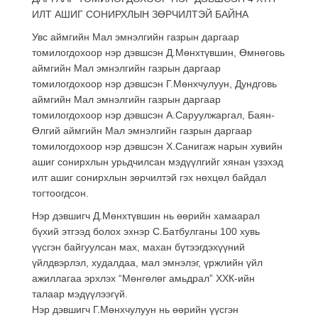
ИЛТ АШИГ СОНИРХЛЫН ЗӨРЧИЛТЭЙ БАЙНА
Увс аймгийн Мал эмнэлгийн газрын даргаар
томилогдохоор нэр дэвшсэн Д.Мөнхтүвшин, Өмнөговь
аймгийн Мал эмнэлгийн газрын даргаар
томилогдохоор нэр дэвшсэн Г.Мөнхчулуун, Дундговь
аймгийн Мал эмнэлгийн газрын даргаар
томилогдохоор нэр дэвшсэн А.Саруулжаргал, Баян-
Өлгий аймгийн Мал эмнэлгийн газрын даргаар
томилогдохоор нэр дэвшсэн Х.Санигаж нарын хувийн
ашиг сонирхлын урьдчилсан мэдүүлгийг хянан үзэхэд
илт ашиг сонирхлын зөрчилтэй гэх нөхцөл байдал
тогтоогдсон.
Нэр дэвшигч Д.Мөнхтүвшин нь өөрийн хамаарал
бүхий этгээд болох эхнэр С.Батбулганы 100 хувь
үүсгэн байгуулсан мах, махан бүтээгдэхүүний
үйлдвэрлэл, худалдаа, мал эмнэлэг, үржлийн үйл
ажиллагаа эрхлэх “Мөнгөлөг амьдрал” ХХК-ийн
талаар мэдүүлээгүй.
Нэр дэвшигч Г.Мөнхчулуун нь өөрийн үүсгэн