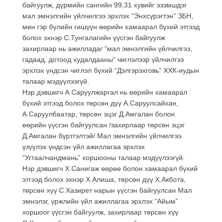
байгуулж, дүрмийн сангийн 99,31 хувийг эзэмшдэг
мал эмнэлгийн үйлчилгээ эрхлэх “Энхсүрэгтэн” ЗБН,
мөн гэр бүлийн гишүүн өөрийн хамаарал бүхий этгээд
болох эхнэр С.Тунгалагийн үүсгэн байгуулж
захирлаар нь ажилладаг “мал эмнэлгийн үйлчилгээ,
гадаад, дотоод худалдааны” чиглэлээр үйлчилгээ
эрхлэх үндсэн чиглэл бүхий “Дэлгэрэхговь” ХХК-иудын
талаар мэдүүлээгүй.
Нэр дэвшигч А.Саруулжаргал нь өөрийн хамаарал
бүхий этгээд болох төрсөн дүү А.Саруулсайхан,
А.Саруулбаатар, төрсөн эцэг Д.Амгалан болон
өөрийн үүсгэн байгуулсан /захирлаар төрсөн эцэг
Д.Амгалан бүртгэлтэй/ Мал эмнэлгийн үйлчилгээ
үзүүлэх үндсэн үйл ажиллагаа эрхлэх
“Угтаалчандмань” хоршооны талаар мэдүүлээгүй.
Нэр дэвшигч Х.Санигаж өөрөө болон хамаарал бүхий
этгээд болох эхнэр Х.Алиша, төрсөн дүү Х.Акбота,
төрсөн хүү С.Хазирет нарын үүсгэн байгуулсан Мал
эмнэлэг, үржлийн үйл ажиллагаа эрхлэх “Айым”
хоршоог үүсгэн байгуулж, захирлаар төрсөн хүү