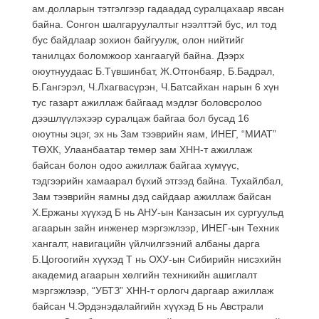
ам.долларын тэтгэлгээр гадаадад суралцахаар явсан
байна. Сонгон шалгаруулалтыг нээлттэй бус, ил тод
бус байдлаар зохион байгуулж, олон нийтийг
танилцах боломжоор хангаагүй байна. Дээрх
оюутнуудаас Б.Түвшинбат, Ж.Отгонбаяр, Б.Бадрал,
Б.Гангэрэл, Ч.Лхагвасүрэн, Ч.Батсайхан нарын 6 хүн
тус газарт ажиллаж байгаад мэдлэг боловсролоо
дээшлүүлэхээр суралцаж байгаа бол бусад 16
оюутны эцэг, эх нь Зам тээврийн яам, ИНЕГ, “МИАТ”
ТӨХК, Улаанбаатар төмөр зам ХНН-т ажиллаж
байсан болон одоо ажиллаж байгаа хүмүүс,
тэдгээрийн хамаарал бүхий этгээд байна. Тухайлбал,
Зам тээврийн яамны дэд сайдаар ажиллаж байсан
Х.Ержаны хүүхэд Б нь АНУ-ын Канзасын их сургуульд
агаарын зайн инженер мэргэжлээр, ИНЕГ-ын Техник
хангалт, навигацийн үйлчилгээний албаны дарга
Б.Цогоогийн хүүхэд Т нь ОХУ-ын Сибирийн нисэхийн
академид агаарын хөлгийн техникийн ашиглалт
мэргэжлээр, “УБТЗ” ХНН-т орлогч даргаар ажиллаж
байсан Ч.Эрдэнэдалайгийн хүүхэд Б нь Австрали