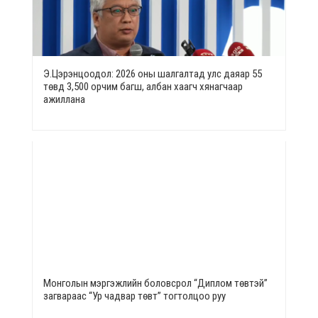
Э.Цэрэнцоодол: 2026 оны шалгалтад улс даяар 55
төвд 3,500 орчим багш, албан хаагч хянагчаар
ажиллана
Монголын мэргэжлийн боловсрол “Диплом төвтэй”
загвараас “Ур чадвар төвт” тогтолцоо руу