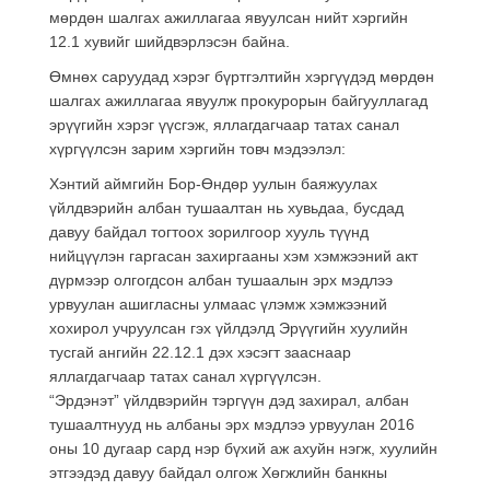
мөрдөн шалгах ажиллагаа явуулсан нийт хэргийн
12.1 хувийг шийдвэрлэсэн байна.
Өмнөх саруудад хэрэг бүртгэлтийн хэргүүдэд мөрдөн
шалгах ажиллагаа явуулж прокурорын байгууллагад
эрүүгийн хэрэг үүсгэж, яллагдагчаар татах санал
хүргүүлсэн зарим хэргийн товч мэдээлэл:
Хэнтий аймгийн Бор-Өндөр уулын баяжуулах
үйлдвэрийн албан тушаалтан нь хувьдаа, бусдад
давуу байдал тогтоох зорилгоор хууль түүнд
нийцүүлэн гаргасан захиргааны хэм хэмжээний акт
дүрмээр олгогдсон албан тушаалын эрх мэдлээ
урвуулан ашигласны улмаас үлэмж хэмжээний
хохирол учруулсан гэх үйлдэлд Эрүүгийн хуулийн
тусгай ангийн 22.12.1 дэх хэсэгт зааснаар
яллагдагчаар татах санал хүргүүлсэн.
“Эрдэнэт” үйлдвэрийн тэргүүн дэд захирал, албан
тушаалтнууд нь албаны эрх мэдлээ урвуулан 2016
оны 10 дугаар сард нэр бүхий аж ахуйн нэгж, хуулийн
этгээдэд давуу байдал олгож Хөгжлийн банкны