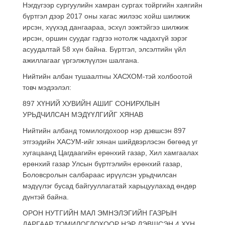
Нэгдүгээр сургуулийн хамран сургах тойргийн хаягийн
бүртгэл дээр 2017 оны хагас жилээс хойш шилжиж
ирсэн, хүүхэд дангаараа, эсхүл ээжтэйгээ шилжиж
ирсэн, оршин суудаг гэдгээ нотолж чадахгүй зэрэг
асуудалтай 58 хүн байна. Бүртгэл, элсэлтийн үйл
ажиллагааг үргэлжлүүлэн шалгана.
Нийтийн албан тушаалтны ХАСХОМ-тэй холбоотой
товч мэдээлэл:
897 ХҮНИЙ ХУВИЙН АШИГ СОНИРХЛЫН
УРЬДЧИЛСАН МЭДҮҮЛГИЙГ ХЯНАВ
Нийтийн албанд томилогдохоор нэр дэвшсэн 897
этгээдийн ХАСУМ-ийг хянан шийдвэрлэсэн бөгөөд уг
хугацаанд Цагдаагийн ерөнхий газар, Хил хамгаалах
ерөнхий газар Улсын бүртгэлийн ерөнхий газар,
Боловсролын салбараас ирүүлсэн урьдчилсан
мэдүүлэг бусад байгууллагатай харьцуулахад өндөр
дүнтэй байна.
ОРОН НУТГИЙН МАЛ ЭМНЭЛЭГИЙН ГАЗРЫН
ДАРГААР ТОМИЛОГДОХООР НЭР ДЭВШСЭН 4 ХҮН