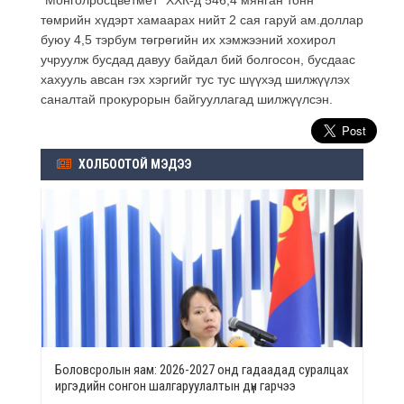
төмрийн хүдэрт хамаарах нийт 2 сая гаруй ам.доллар
буюу 4,5 тэрбум төгрөгийн их хэмжээний хохирол
учруулж бусдад давуу байдал бий болгосон, бусдаас
хахууль авсан гэх хэргийг тус тус шүүхэд шилжүүлэх
саналтай прокурорын байгууллагад шилжүүлсэн.
ХОЛБООТОЙ МЭДЭЭ
Боловсролын яам: 2026-2027 онд гадаадад суралцах
иргэдийн сонгон шалгаруулалтын дүн гарчээ