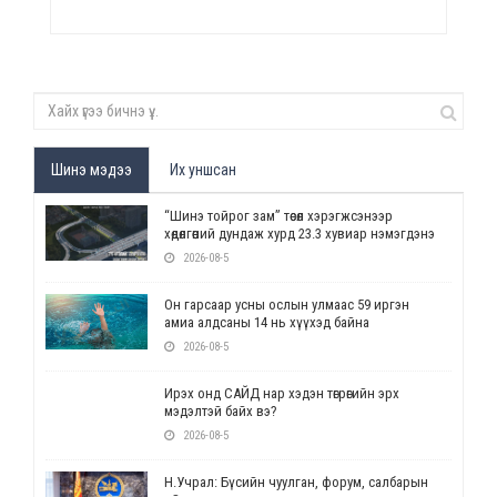
Шинэ мэдээ
Их уншсан
“Шинэ тойрог зам” төсөл хэрэгжсэнээр
хөдөлгөөний дундаж хурд 23.3 хувиар нэмэгдэнэ
2026-08-5
Он гарсаар усны ослын улмаас 59 иргэн
амиа алдсаны 14 нь хүүхэд байна
2026-08-5
Ирэх онд САЙД нар хэдэн төгрөгийн эрх
мэдэлтэй байх вэ?
2026-08-5
Н.Учрал: Бүсийн чуулган, форум, салбарын