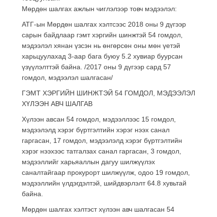
Мөрдөн шалгах ажлын чиглэлээр товч мэдээлэл:
АТГ-ын Мөрдөн шалгах хэлтсээс 2018 оны 9 дүгээр
сарын байдлаар гэмт хэргийн шинжтэй 54 гомдол,
мэдээлэл хянан үзсэн нь өнгөрсөн оны мөн үетэй
харьцуулахад 3-аар бага буюу 5.2 хувиар буурсан
үзүүлэлттэй байна. /2017 оны 9 дүгээр сард 57
гомдол, мэдээлэл шалгасан/
ГЭМТ ХЭРГИЙН ШИНЖТЭЙ 54 ГОМДОЛ, МЭДЭЭЛЭЛ
ХҮЛЭЭН АВЧ ШАЛГАВ
Хүлээн авсан 54 гомдол, мэдээллээс 15 гомдол,
мэдээлэлд хэрэг бүртгэлтийн хэрэг нээх санал
гаргасан, 17 гомдол, мэдээлэлд хэрэг бүртгэлтийн
хэрэг нээхээс татгалзах санал гаргасан, 3 гомдол,
мэдээллийг харьяаллын дагуу шилжүүлэх
саналтайгаар прокурорт шилжүүлж, одоо 19 гомдол,
мэдээллийн үлдэгдэлтэй, шийдвэрлэлт 64.8 хувьтай
байна.
Мөрдөн шалгах хэлтэст хүлээн авч шалгасан 54