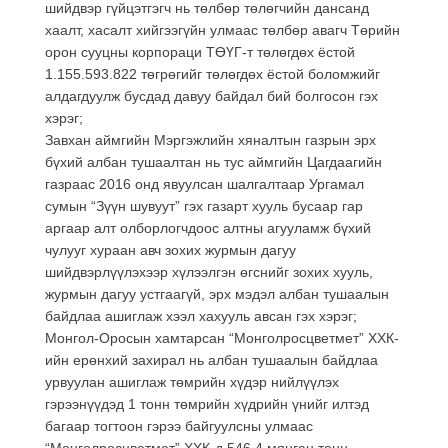
шийдвэр гүйцэтгэгч нь төлбөр төлөгчийн дансанд
хаалт, хасалт хийгээгүйн улмаас төлбөр авагч Төрийн
орон сууцны корпораци ТӨҮГ-т төлөгдөх ёстой
1.155.593.822 төгрөгийг төлөгдөх ёстой боломжийг
алдагдуулж бусдад давуу байдал бий болгосон гэх
хэрэг;
Завхан аймгийн Мэргэжлийн хяналтын газрын эрх
бүхий албан тушаалтан нь тус аймгийн Цагдаагийн
газраас 2016 онд явуулсан шалгалтаар Ургамал
сумын “Зүүн шувуут” гэх газарт хууль бусаар гар
аргаар алт олборлогчдоос алтны агууламж бүхий
чулууг хураан авч зохих журмын дагуу
шийдвэрлүүлэхээр хүлээлгэн өгснийг зохих хууль,
журмын дагуу устгаагүй, эрх мэдэл албан тушаалын
байдлаа ашиглаж хээл хахууль авсан гэх хэрэг;
Монгол-Оросын хамтарсан “Монголросцветмет” ХХК-
ийн ерөнхий захирал нь албан тушаалын байдлаа
урвуулан ашиглаж төмрийн хүдэр нийлүүлэх
гэрээнүүдэд 1 тонн төмрийн хүдрийн үнийг илтэд
багаар тогтоон гэрээ байгуулсны улмаас
“Монголросцветмет” ХХК-д 546,4 мянган тонн