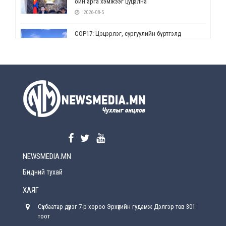
ойн арга хэмжээг цуцална
2026-08-5
СОР17: Цэцэрлэг, сургуулийн бүртгэлд
өөрчлөлт орно
2026-08-5
УЕПГ: Биеэ үнэлэхийг зохион байгуулж, хүн
худалдаалсан хэргүүдийг шүүхэд
шилжүүлжээ
2026-08-5
Өнөөдрийн онч үг
2026-08-5
NEWSMEDIA.MN
Энэ сарын 15-наас эхлэн замын хөдөлгөөнд
өөрчлөлт орно
Бидний тухай
2026-08-4
ХАЯГ
С.Бямбацогт: Иргэд, бизнес эрхлэгчдэд
Сүхбаатар дүүрэг 7-р хороо Эрхүүгийн гудамж Дэлгэр төв 301
хүрсэн өгөөжөөрөө ажлаа үнэлж, хэрэгжилтээ
тайлагнадаг байх ёстой
тоот
2026-08-4