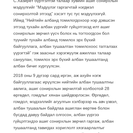
С.Хазирет бүртгэлтэй талаар хувийн ашиг сонирхлын
мэдүүлгийг “Мэдүүлэг гаргагчтай нэгдмэл
сонирхолтой этгээд” хэсэгт тус тус мэдүүлээгүй.
Иймд “Нийтийн албанд томилогдохоор нэр дэвшсэн
этгээд тухайн албан үүргийг гүйцэтгэхэд илт ашиг
сонирхлын зөрчил үүсч болох нь тогтоогдсон бол
түүнийг тухайн албанд томилох эрх бүхий
байгууллага, албан тушаалтан томилохоос татгалзах
үүрэгтэй” гэж заасныг хэрэгжүүлж ажиллах талаар
сануулан, томилох эрх бүхий албан тушаалтанд
албан бичиг хүргүүлсэн.
2018 оны 9 дүгээр сард иргэн, аж ахуйн нэгж
байгууллагаас ирүүлсэн нийтийн албан тушаалтны
авлига, ашиг сонирхлын зөрчилтэй холбоотой 28
өргөдөл, гомдлыг хянан шийдвэрлэсэн. Өргөдөл,
гомдол, мэдээллийг агуулгын хэлбэрээр нь авч үзвэл,
албан тушаалын байдлаа ашиглан өөртөө болон
бусдад давуу байдал олгосон, албан үүргээ
гүйцэтгэхдээ ашиг сонирхлын зөрчил гаргаж, албан
тушаалтанд тавигдах хориглолт хязгаарлалтыг