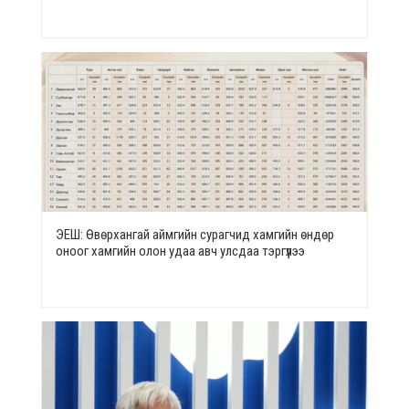
ЭЕШ: Өвөрхангай аймгийн сурагчид хамгийн өндөр
оноог хамгийн олон удаа авч улсдаа тэргүүлээ