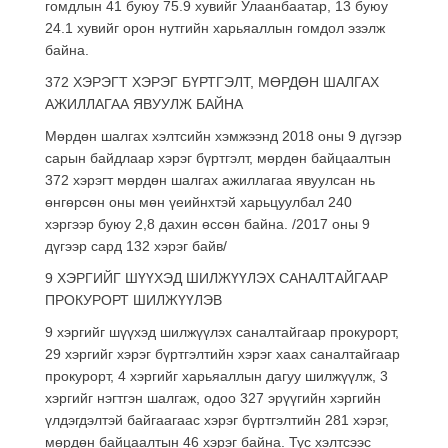
гомдлын 41 буюу 75.9 хувийг Улаанбаатар, 13 буюу
24.1 хувийг орон нутгийн харьяаллын гомдол эзэлж
байна.
372 ХЭРЭГТ ХЭРЭГ БҮРТГЭЛТ, МӨРДӨН ШАЛГАХ
АЖИЛЛАГАА ЯВУУЛЖ БАЙНА
Мөрдөн шалгах хэлтсийн хэмжээнд 2018 оны 9 дүгээр
сарын байдлаар хэрэг бүртгэлт, мөрдөн байцаалтын
372 хэрэгт мөрдөн шалгах ажиллагаа явуулсан нь
өнгөрсөн оны мөн үеийнхтэй харьцуулбал 240
хэргээр буюу 2,8 дахин өссөн байна. /2017 оны 9
дүгээр сард 132 хэрэг байв/
9 ХЭРГИЙГ ШҮҮХЭД ШИЛЖҮҮЛЭХ САНАЛТАЙГААР
ПРОКУРОРТ ШИЛЖҮҮЛЭВ
9 хэргийг шүүхэд шилжүүлэх саналтайгаар прокурорт,
29 хэргийг хэрэг бүртгэлтийн хэрэг хаах саналтайгаар
прокурорт, 4 хэргийг харьяаллын дагуу шилжүүлж, 3
хэргийг нэгтгэн шалгаж, одоо 327 эрүүгийн хэргийн
үлдэгдэлтэй байгаагаас хэрэг бүртгэлтийн 281 хэрэг,
мөрдөн байцаалтын 46 хэрэг байна. Тус хэлтсээс