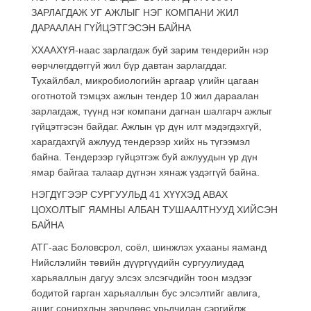
ЗАРЛАГДАЖ УГ АЖЛЫГ НЭГ КОМПАНИ ЖИЛ
ДАРААЛАН ГҮЙЦЭТГЭСЭН БАЙНА
ХХААХҮЯ-наас зарлагдаж буй зарим тендерийн нэр
өөрчлөгддөггүй жил бүр давтан зарлагддаг.
Тухайлбал, микробиологийн аргаар үлийн цагаан
оготнотой тэмцэх ажлын тендер 10 жил дараалан
зарлагдаж, түүнд нэг компани дагнан шалгарч ажлыг
гүйцэтгэсэн байдаг. Ажлын үр дүн илт мэдэгдэхгүй,
харагдахгүй ажлууд тендерээр хийх нь түгээмэл
байна. Тендерээр гүйцэтгэж буй ажлуудын үр дүн
ямар байгаа талаар дүгнэн хянаж үздэггүй байна.
НЭГДҮГЭЭР СУРГУУЛЬД 41 ХҮҮХЭД АВАХ
ЦОХОЛТЫГ ЯАМНЫ АЛБАН ТУШААЛТНУУД ХИЙСЭН
БАЙНА
АТГ-аас Боловсрол, соёл, шинжлэх ухааны яаманд
Нийслэлийн төвийн дүүргүүдийн сургуулиудад
харьяаллын дагуу элсэх элсэгчдийн тоон мэдээг
бодитой гарган харьяаллын бус элсэлтийг авлига,
ашиг сонирхлын зөрчлөөс урьдчилан сэргийлж,