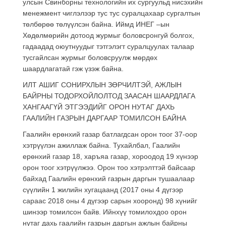
улсын Свинборны технологийн их сургуульд нисэхийн
менежмент чиглэлээр тус тус суралцахаар сургалтын
төлбөрөө төлүүлсэн байна. Иймд ИНЕГ –ын
Хөдөлмөрийн дотоод журмыг боловсронгуй болгох,
гадаадад оюутнуудыг тэтгэлэгт суралцуулах талаар
тусгайлсан журмыг боловсруулж мөрдөх
шаардлагатай гэж үзэж байна.
ИЛТ АШИГ СОНИРХЛЫН ЗӨРЧИЛТЭЙ, АЖЛЫН
БАЙРНЫ ТОДОРХОЙЛОЛТОД ЗААСАН ШААРДЛАГА
ХАНГААГҮЙ ЭТГЭЭДИЙГ ОРОН НУТАГ ДАХЬ
ГААЛИЙН ГАЗРЫН ДАРГААР ТОМИЛСОН БАЙНА
Гаалийн ерөнхий газар батлагдсан орон тоог 37-оор
хэтрүүлэн ажиллаж байна. Тухайлбал, Гаалийн
ерөнхий газар 18, харъяа газар, хороодод 19 хүнээр
орон тоог хэтрүүлжээ. Орон тоо хэтрэлттэй байсаар
байхад Гаалийн ерөнхий газрын даргын тушаалаар
сүүлийн 1 жилийн хугацаанд (2017 оны 4 дүгээр
сараас 2018 оны 4 дүгээр сарын хооронд) 98 хүнийг
шинээр томилсон байв. Ийнхүү томилохдоо орон
нутаг дахь гаалийн газрын даргын ажлын байрны