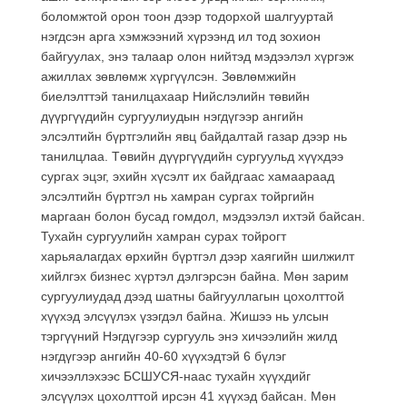
боломжтой орон тоон дээр тодорхой шалгууртай
нэгдсэн арга хэмжээний хүрээнд ил тод зохион
байгуулах, энэ талаар олон нийтэд мэдээлэл хүргэж
ажиллах зөвлөмж хүргүүлсэн. Зөвлөмжийн
биелэлттэй танилцахаар Нийслэлийн төвийн
дүүргүүдийн сургуулиудын нэгдүгээр ангийн
элсэлтийн бүртгэлийн явц байдалтай газар дээр нь
танилцлаа. Төвийн дүүргүүдийн сургуульд хүүхдээ
сургах эцэг, эхийн хүсэлт их байдгаас хамаараад
элсэлтийн бүртгэл нь хамран сургах тойргийн
маргаан болон бусад гомдол, мэдээлэл ихтэй байсан.
Тухайн сургуулийн хамран сурах тойрогт
харьяалагдах өрхийн бүртгэл дээр хаягийн шилжилт
хийлгэх бизнес хүртэл дэлгэрсэн байна. Мөн зарим
сургуулиудад дээд шатны байгууллагын цохолттой
хүүхэд элсүүлэх үзэгдэл байна. Жишээ нь улсын
тэргүүний Нэгдүгээр сургууль энэ хичээлийн жилд
нэгдүгээр ангийн 40-60 хүүхэдтэй 6 бүлэг
хичээллэхээс БСШУСЯ-наас тухайн хүүхдийг
элсүүлэх цохолттой ирсэн 41 хүүхэд байсан. Мөн