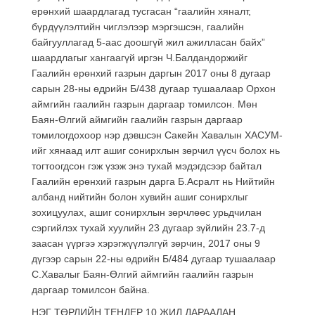
ерөнхий шаардлагад тусгасан “гаалийн хяналт,
бүрдүүлэлтийн чиглэлээр мэргэшсэн, гаалийн
байгууллагад 5-аас доошгүй жил ажилласан байх”
шаардлагыг хангаагүй иргэн Ч.Балдандоржийг
Гаалийн ерөнхий газрын даргын 2017 оны 8 дугаар
сарын 28-ны өдрийн Б/438 дугаар тушаалаар Орхон
аймгийн гаалийн газрын даргаар томилсон. Мөн
Баян-Өлгий аймгийн гаалийн газрын даргаар
томилогдохоор нэр дэвшсэн Сакейн Хавалын ХАСУМ-
ийг хянаад илт ашиг сонирхлын зөрчил үүсч болох нь
тогтоогдсон гэж үзэж энэ тухай мэдэгдсээр байтал
Гаалийн ерөнхий газрын дарга Б.Асралт нь Нийтийн
албанд нийтийн болон хувийн ашиг сонирхлыг
зохицуулах, ашиг сонирхлын зөрчлөөс урьдчилан
сэргийлэх тухай хуулийн 23 дугаар зүйлийн 23.7-д
заасан үүргээ хэрэгжүүлэлгүй зөрчин, 2017 оны 9
дүгээр сарын 22-ны өдрийн Б/484 дугаар тушаалаар
С.Хавалыг Баян-Өлгий аймгийн гаалийн газрын
даргаар томилсон байна.
НЭГ ТӨРЛИЙН ТЕНДЕР 10 ЖИЛ ДАРААЛАН