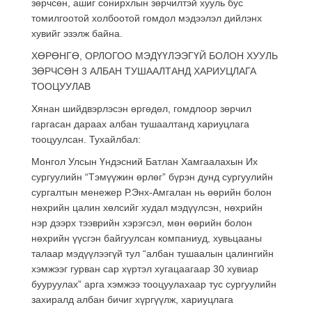
зөрчсөн, ашиг сонирхлын зөрчилтэй хууль бус
томилгоотой холбоотой гомдол мэдээлэл дийлэнх
хувийг эзэлж байна.
ХӨРӨНГӨ, ОРЛОГОО МЭДҮҮЛЭЭГҮЙ БОЛОН ХУУЛЬ
ЗӨРЧСӨН 3 АЛБАН ТУШААЛТАНД ХАРИУЦЛАГА
ТООЦУУЛАВ
Хянан шийдвэрлэсэн өргөдөл, гомдлоор зөрчил
гаргасан дараах албан тушаалтанд хариуцлага
тооцуулсан. Тухайлбал:
Монгол Улсын Үндэсний Батлан Хамгаалахын Их
сургуулийн “Тэмүүжин өрлөг” бүрэн дунд сургуулийн
сургалтын менежер Р.Энх-Амгалан нь өөрийн болон
нөхрийн цалин хөлсийг худал мэдүүлсэн, нөхрийн
нэр дээрх тээврийн хэрэгсэл, мөн өөрийн болон
нөхрийн үүсгэн байгуулсан компаниуд, хувьцааны
талаар мэдүүлээгүй тул “албан тушаалын цалингийн
хэмжээг гурван сар хүртэл хугацаагаар 30 хувиар
бууруулах” арга хэмжээ тооцуулахаар тус сургуулийн
захиралд албан бичиг хүргүүлж, хариуцлага