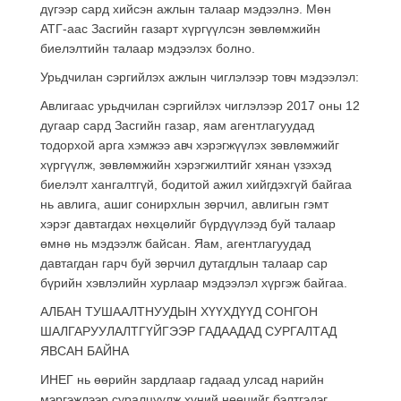
дүгээр сард хийсэн ажлын талаар мэдээлнэ. Мөн
АТГ-аас Засгийн газарт хүргүүлсэн зөвлөмжийн
биелэлтийн талаар мэдээлэх болно.
Урьдчилан сэргийлэх ажлын чиглэлээр товч мэдээлэл:
Авлигаас урьдчилан сэргийлэх чиглэлээр 2017 оны 12
дугаар сард Засгийн газар, яам агентлагуудад
тодорхой арга хэмжээ авч хэрэгжүүлэх зөвлөмжийг
хүргүүлж, зөвлөмжийн хэрэгжилтийг хянан үзэхэд
биелэлт хангалтгүй, бодитой ажил хийгдэхгүй байгаа
нь авлига, ашиг сонирхлын зөрчил, авлигын гэмт
хэрэг давтагдах нөхцөлийг бүрдүүлээд буй талаар
өмнө нь мэдээлж байсан. Яам, агентлагуудад
давтагдан гарч буй зөрчил дутагдлын талаар сар
бүрийн хэвлэлийн хурлаар мэдээлэл хүргэж байгаа.
АЛБАН ТУШААЛТНУУДЫН ХҮҮХДҮҮД СОНГОН
ШАЛГАРУУЛАЛТГҮЙГЭЭР ГАДААДАД СУРГАЛТАД
ЯВСАН БАЙНА
ИНЕГ нь өөрийн зардлаар гадаад улсад нарийн
мэргэжлээр суралцуулж хүний нөөцийг бэлтгэдэг