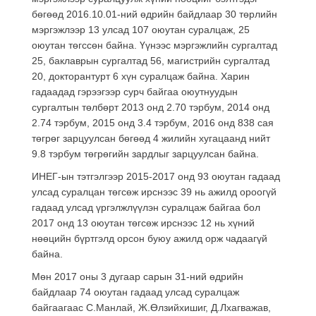
бөгөөд 2016.10.01-ний өдрийн байдлаар 30 төрлийн
мэргэжлээр 13 улсад 107 оюутан суралцаж, 25
оюутан төгссөн байна. Үүнээс мэргэжлийн сургалтад
25, баклаврын сургалтад 56, магистрийн сургалтад
20, докторантурт 6 хүн суралцаж байна. Харин
гадаадад гэрээгээр сурч байгаа оюутнуудын
сургалтын төлбөрт 2013 онд 2.70 тэрбум, 2014 онд
2.74 тэрбум, 2015 онд 3.4 тэрбум, 2016 онд 838 сая
төгрөг зарцуулсан бөгөөд 4 жилийн хугацаанд нийт
9.8 тэрбум төгрөгийн зардлыг зарцуулсан байна.
ИНЕГ-ын тэтгэлгээр 2015-2017 онд 93 оюутан гадаад
улсад суралцан төгсөж ирснээс 39 нь ажилд ороогүй
гадаад улсад үргэлжлүүлэн суралцаж байгаа бол
2017 онд 13 оюутан төгсөж ирснээс 12 нь хүний
нөөцийн бүртгэлд орсон буюу ажилд орж чадаагүй
байна.
Мөн 2017 оны 3 дугаар сарын 31-ний өдрийн
байдлаар 74 оюутан гадаад улсад суралцаж
байгаагаас С.Манлай, Ж.Өлзийхишиг, Д.Лхагважав,