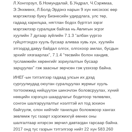
Л.Хонгорзул, Б.Номундалай, Б.Ундрал, Ч.Сэржмаа,
Э.Энхмөнх, Л.Болд-Эрдэнэ нарын 9 хүн нисэхээс өөр
мэргэжлээр буюу Бизнесийн удирдлага, улс төр,
гадаад харилцаа, нягтлан бодох бүртгэл зэрэг
мэргэжлээр суралцаж байгаа нь Авлигын эсрэг
хуулийн 7 дугаар зүйлийн 7.1.3 “албан үүргээ
гүйцэтгэхдээ хууль бусаар аливаа хувь хүн, хуулийн
этгээдэд давуу байдал олгох, олгохоор амлах, бусдын
эрхийг хязгаарлах”, 7.1.4 “төсвийн болон хандив,
тусламжийн хөрөнгийг зориулалтын бусаар
зарцуулах” гэж заасныг зөрчсөн гэж үзэхээр байна.
ИНЕГ-ын тэтгэлгээр гадаад улсын их дээд
сургуулиудад оюутан суралцуулах журмыг хууль
тогтоомжид нийцүүлэн шинэчлэн боловсруулах, хүний
нөөцийн хэрэгцээ шаардлагыг бодитоор төлөвлөх,
сонгон шалгаруулалтыг нээлттэй ил тод зохион
байгуулж, олон нийтийг танилцах боломжоор хангах
зөвлөмж тус газарт хэрэгжихгүй өмнөх оны
шалгалтаар илэрсэн зөрчил давтагдан гарсаар байна.
2017 онд тус газрын тэтгэлгээр нийт 22 хүн 583.260