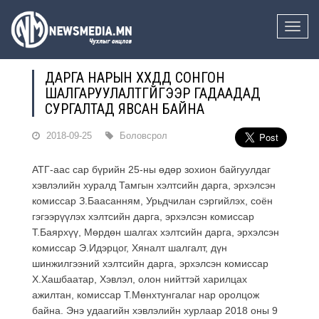
Toggle
naviga
ДАРГА НАРЫН ХҮҮХДҮҮД СОНГОН
ШАЛГАРУУЛАЛТГҮЙГЭЭР ГАДААДАД
СУРГАЛТАД ЯВСАН БАЙНА
2018-09-25
Боловсрол
АТГ-аас сар бүрийн 25-ны өдөр зохион байгуулдаг
хэвлэлийн хуралд Тамгын хэлтсийн дарга, эрхэлсэн
комиссар З.Баасанням, Урьдчилан сэргийлэх, соён
гэгээрүүлэх хэлтсийн дарга, эрхэлсэн комиссар
Т.Баярхүү, Мөрдөн шалгах хэлтсийн дарга, эрхэлсэн
комиссар Э.Идэрцог, Хяналт шалгалт, дүн
шинжилгээний хэлтсийн дарга, эрхэлсэн комиссар
Х.Хашбаатар, Хэвлэл, олон нийттэй харилцах
ажилтан, комиссар Т.Мөнхтунгалаг нар оролцож
байна. Энэ удаагийн хэвлэлийн хурлаар 2018 оны 9