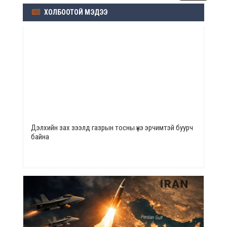
ХОЛБООТОЙ МЭДЭЭ
Дэлхийн зах зээлд газрын тосны үнэ эрчимтэй буурч
байна