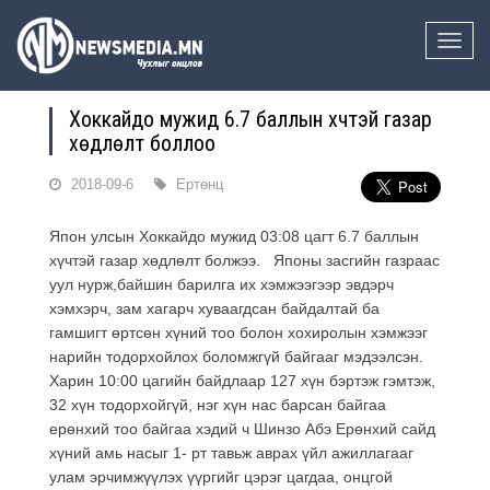
Toggle
naviga
Хоккайдо мужид 6.7 баллын хүчтэй газар
хөдлөлт боллоо
2018-09-6
Ертөнц
Япон улсын Хоккайдо мужид 03:08 цагт 6.7 баллын
хүчтэй газар хөдлөлт болжээ. Японы засгийн газраас
уул нурж,байшин барилга их хэмжээгээр эвдэрч
хэмхэрч, зам хагарч хуваагдсан байдалтай ба
гамшигт өртсөн хүний тоо болон хохиролын хэмжээг
нарийн тодорхойлох боломжгүй байгааг мэдээлсэн.
Харин 10:00 цагийн байдлаар 127 хүн бэртэж гэмтэж,
32 хүн тодорхойгүй, нэг хүн нас барсан байгаа
ерөнхий тоо байгаа хэдий ч Шинзо Абэ Ерөнхий сайд
хүний амь насыг 1- рт тавьж аврах үйл ажиллагааг
улам эрчимжүүлэх үүргийг цэрэг цагдаа, онцгой