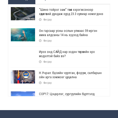
“Шинэ тойрог зам” төсөл хэрэгжсэнээр
хөдөлгөөний дундаж хурд 23.3 хувиар нэмэгдэнэ
Өчигдөр
Он гарсаар усны ослын улмаас 59 иргэн
амиа алдсаны 14 нь хүүхэд байна
Өчигдөр
Ирэх онд САЙД нар хэдэн төгрөгийн эрх
мэдэлтэй байх вэ?
Өчигдөр
Н.Учрал: Бүсийн чуулган, форум, салбарын
ойн арга хэмжээг цуцална
Өчигдөр
СОР17: Цэцэрлэг, сургуулийн бүртгэлд
өөрчлөлт орно
Өчигдөр
УЕПГ: Биеэ үнэлэхийг зохион байгуулж, хүн