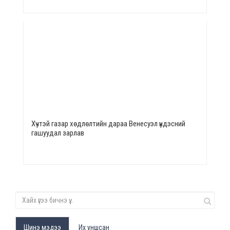
Хүчтэй газар хөдлөлтийн дараа Венесуэл үндэсний
гашуудал зарлав
Шинэ мэдээ
Их уншсан