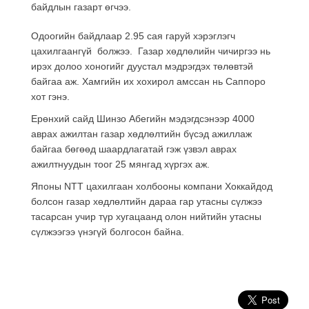
байдлын газарт өгчээ.
Одоогийн байдлаар 2.95 сая гаруй хэрэглэгч
цахилгаангүй болжээ. Газар хөдлөлийн чичиргээ нь
ирэх долоо хоногийг дуустал мэдрэгдэх төлөвтэй
байгаа аж. Хамгийн их хохирол амссан нь Саппоро
хот гэнэ.
Ерөнхий сайд Шинзо Абегийн мэдэгдсэнээр 4000
аврах ажилтан газар хөдлөлтийн бүсэд ажиллаж
байгаа бөгөөд шаардлагатай гэж үзвэл аврах
ажилтнуудын тоог 25 мянгад хүргэх аж.
Японы NTT цахилгаан холбооны компани Хоккайдод
болсон газар хөдлөлтийн дараа гар утасны сүлжээ
тасарсан учир түр хугацаанд олон нийтийн утасны
сүлжээгээ үнэгүй болгосон байна.