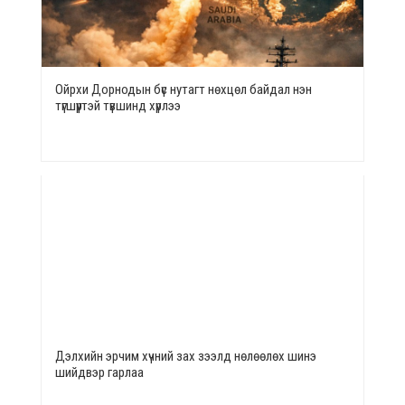
Ойрхи Дорнодын бүс нутагт нөхцөл байдал нэн
түгшүүртэй түвшинд хүрлээ
Дэлхийн эрчим хүчний зах зээлд нөлөөлөх шинэ
шийдвэр гарлаа