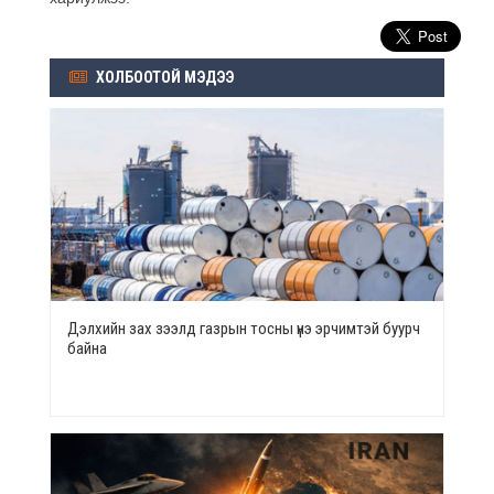
ХОЛБООТОЙ МЭДЭЭ
Дэлхийн зах зээлд газрын тосны үнэ эрчимтэй буурч
байна