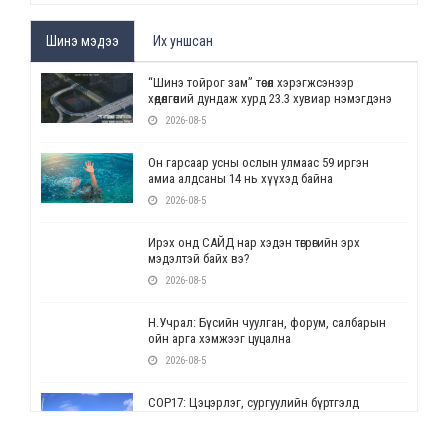
Шинэ мэдээ
Их уншсан
“Шинэ тойрог зам” төсөл хэрэгжсэнээр
хөдөлгөөний дундаж хурд 23.3 хувиар нэмэгдэнэ
2026-08-5
Он гарсаар усны ослын улмаас 59 иргэн
амиа алдсаны 14 нь хүүхэд байна
2026-08-5
Ирэх онд САЙД нар хэдэн төгрөгийн эрх
мэдэлтэй байх вэ?
2026-08-5
Н.Учрал: Бүсийн чуулган, форум, салбарын
ойн арга хэмжээг цуцална
2026-08-5
СОР17: Цэцэрлэг, сургуулийн бүртгэлд
өөрчлөлт орно
2026-08-5