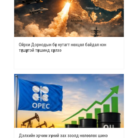
Ойрхи Дорнодын бүс нутагт нөхцөл байдал нэн
түгшүүртэй түвшинд хүрлээ
Дэлхийн эрчим хүчний зах зээлд нөлөөлөх шинэ