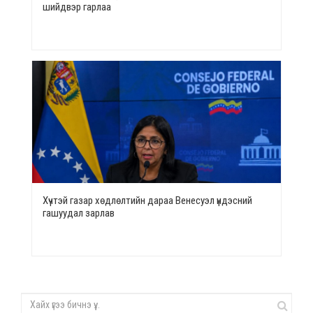
шийдвэр гарлаа
Хүчтэй газар хөдлөлтийн дараа Венесуэл үндэсний
гашуудал зарлав