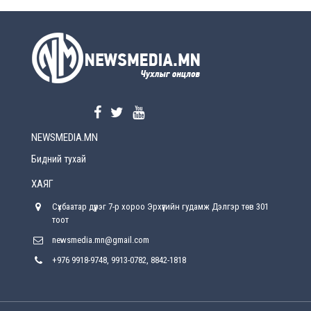
УЕПГ: Биеэ үнэлэхийг зохион байгуулж, хүн
худалдаалсан хэргүүдийг шүүхэд
шилжүүлжээ
2026-08-5
Өнөөдрийн онч үг
2026-08-5
NEWSMEDIA.MN
Энэ сарын 15-наас эхлэн замын хөдөлгөөнд
өөрчлөлт орно
Бидний тухай
2026-08-4
ХАЯГ
С.Бямбацогт: Иргэд, бизнес эрхлэгчдэд
Сүхбаатар дүүрэг 7-р хороо Эрхүүгийн гудамж Дэлгэр төв 301
хүрсэн өгөөжөөрөө ажлаа үнэлж, хэрэгжилтээ
тайлагнадаг байх ёстой
тоот
2026-08-4
newsmedia.mn@gmail.com
+976 9918-9748, 9913-0782, 8842-1818
Улсын онцгой комисс өвөлжилтийн бэлтгэл,
бэлэн байдлыг хангах чиглэлээр хуралдлаа
2026-07-30