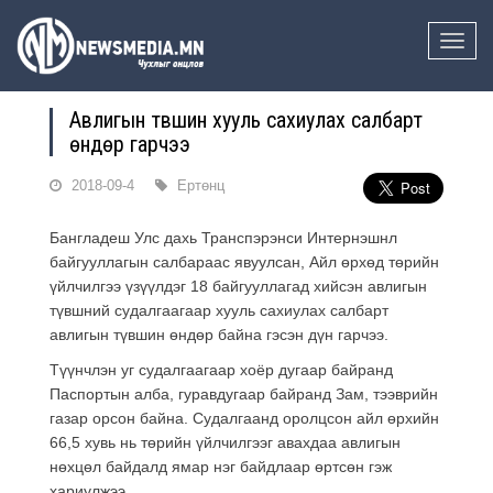
Toggle
naviga
Авлигын түвшин хууль сахиулах салбарт
өндөр гарчээ
2018-09-4
Ертөнц
Бангладеш Улс дахь Транспэрэнси Интернэшнл
байгууллагын салбараас явуулсан, Айл өрхөд төрийн
үйлчилгээ үзүүлдэг 18 байгууллагад хийсэн авлигын
түвшний судалгаагаар хууль сахиулах салбарт
авлигын түвшин өндөр байна гэсэн дүн гарчээ.
Түүнчлэн уг судалгаагаар хоёр дугаар байранд
Паспортын алба, гуравдугаар байранд Зам, тээврийн
газар орсон байна. Судалгаанд оролцсон айл өрхийн
66,5 хувь нь төрийн үйлчилгээг авахдаа авлигын
нөхцөл байдалд ямар нэг байдлаар өртсөн гэж
хариулжээ.