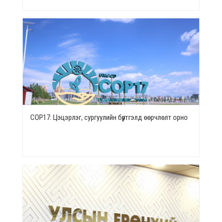
СОР17: Цэцэрлэг, сургуулийн бүртгэлд өөрчлөлт орно