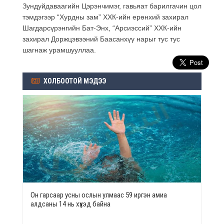
Зундуйдаваагийн Цэрэнчимэг, гавьяат барилгачин цол
тэмдэгээр “Хурдны зам” ХХК-ийн ерөнхий захирал
Шагдарсүрэнгийн Бат-Энх, “Арсиэссий” ХХК-ийн
захирал Доржцэвээний Баасанхүү нарыг тус тус
шагнаж урамшууллаа.
ХОЛБООТОЙ МЭДЭЭ
Он гарсаар усны ослын улмаас 59 иргэн амиа
алдсаны 14 нь хүүхэд байна