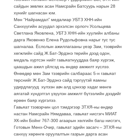
сайдын зөвлөх асан Намсрайн Батсуурь нарын 28
хүнийг шагнасан юм.
Мөн “Найрамдал” медалиар УБТЗ ХНН-ийн
Санхүүгийн асуудал эрхэлсэн орлогч Усольцева
Светлана Яковлена, УБТЗ ХНН-ийн хуулийн албаны
дарга Яковенко Елена Рудольфовна нарыг тус тус
шагналаа. Ёслолын ажиллагааны үеэр Зам, тээврийн
хөгжлийн сайд Ж.Бат-Эрдэнэ төрийн дээд одон,
медаль хүртсэн нийт гавьяатнууддаа баяр хүргэж,
цаашдын ажил үйлсэд нь өндөр амжилт хүслээ.
Өнөөдөр мөн Зам тээврийн салбараас 5-н гавьяат
төрснийг Ж.Бат-Эрдэнэ сайд тэргүүтэй яамны
удирдлагууд хүлээн авч алд цэнхэр хадаг мөнгө
аягатай хүндэтгэл үзүүлэн амжилт бүтээлийн дээдийг
ерөөн баяр хүргэлээ.
Гавьяат тээвэрчин цол тэмдэгээр ЗТХЯ-ны өндөр
настан Намсрайн Нямдаваа, гавьяат нисгэгч МИАТ
ХК-ийн Бойнг 767-300 агаарын хөлгийн багш нисгэгч,
Готовын Мөнх-Очир, гавьяат эдийн засагч – ЗТХЯ-ны
санхүү хөрөнгө оруулалтын газрын дарга асан