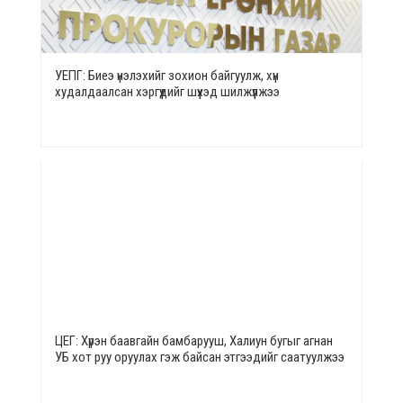
УЕПГ: Биеэ үнэлэхийг зохион байгуулж, хүн
худалдаалсан хэргүүдийг шүүхэд шилжүүлжээ
ЦЕГ: Хүрэн баавгайн бамбарууш, Халиун бугыг агнан
УБ хот руу оруулах гэж байсан этгээдийг саатуулжээ