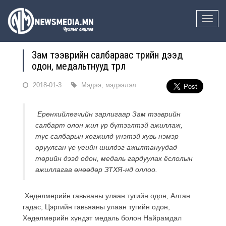
Toggle
naviga
Зам тээврийн салбараас төрийн дээд
одон, медальтнууд төрлөө
2018-01-3
Мэдээ, мэдээлэл
Ерөнхийлөгчийн зарлигаар Зам тээврийн
салбарт олон жил үр бүтээлтэй ажиллаж,
тус салбарын хөгжилд үнэтэй хувь нэмэр
оруулсан үе үеийн шилдэг ажилтануудад
төрийн дээд одон, медаль гардуулах ёслолын
ажиллагаа өнөөдөр ЗТХЯ-нд оллоо.
Хөдөлмөрийн гавьяаны улаан тугийн одон, Алтан
гадас, Цэргийн гавьяаны улаан тугийн одон,
Хөдөлмөрийн хүндэт медаль болон Найрамдал