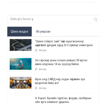
Шинэ мэдээ
Их уншсан
“Шинэ тойрог зам” төсөл хэрэгжсэнээр
хөдөлгөөний дундаж хурд 23.3 хувиар нэмэгдэнэ
Өчигдөр
Он гарсаар усны ослын улмаас 59 иргэн
амиа алдсаны 14 нь хүүхэд байна
Өчигдөр
Ирэх онд САЙД нар хэдэн төгрөгийн эрх
мэдэлтэй байх вэ?
Өчигдөр
Н.Учрал: Бүсийн чуулган, форум, салбарын
ойн арга хэмжээг цуцална