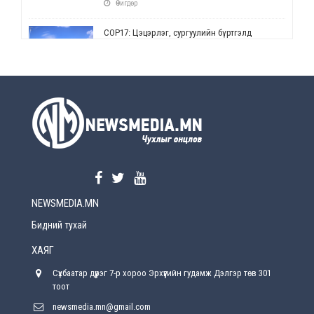
Өчигдөр
СОР17: Цэцэрлэг, сургуулийн бүртгэлд
өөрчлөлт орно
Өчигдөр
УЕПГ: Биеэ үнэлэхийг зохион байгуулж, хүн
худалдаалсан хэргүүдийг шүүхэд
шилжүүлжээ
Өчигдөр
Өнөөдрийн онч үг
Өчигдөр
NEWSMEDIA.MN
Энэ сарын 15-наас эхлэн замын хөдөлгөөнд
өөрчлөлт орно
Бидний тухай
2026-08-4
ХАЯГ
С.Бямбацогт: Иргэд, бизнес эрхлэгчдэд
Сүхбаатар дүүрэг 7-р хороо Эрхүүгийн гудамж Дэлгэр төв 301
хүрсэн өгөөжөөрөө ажлаа үнэлж, хэрэгжилтээ
тайлагнадаг байх ёстой
тоот
2026-08-4
newsmedia.mn@gmail.com