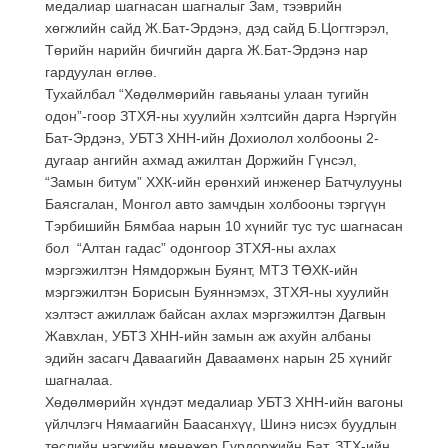
медалиар шагнасан шагналыг Зам, тээврийн
хөгжлийн сайд Ж.Бат-Эрдэнэ, дэд сайд Б.Цогтгэрэл,
Төрийн нарийн бичгийн дарга Ж.Бат-Эрдэнэ нар
гардуулан өглөө.
Тухайлбал “Хөдөлмөрийн гавьяаны улаан тугийн
одон”-гоор ЗТХЯ-ны хуулийн хэлтсийн дарга Нэргүйн
Бат-Эрдэнэ, УБТЗ ХНН-ийн Дохиолол холбооны 2-
дугаар ангийн ахмад ажилтан Доржийн Гүнсэл,
“Замын битум” ХХК-ийн ерөнхий инженер Батчулууны
Баясгалан, Монгол авто замчдын холбооны тэргүүн
Тэрбишийн Бямбаа нарын 10 хүнийг тус тус шагнасан
бол “Алтан гадас” одонгоор ЗТХЯ-ны ахлах
мэргэжилтэн Нямдоржын Буянт, МТЗ ТӨХК-ийн
мэргэжилтэн Борисын Буяннэмэх, ЗТХЯ-ны хуулийн
хэлтэст ажиллаж байсан ахлах мэргэжилтэн Дагвын
Жавхлан, УБТЗ ХНН-ийн замын аж ахуйн албаны
эдийн засагч Даваагийн Даваамөнх нарын 25 хүнийг
шагналаа.
Хөдөлмөрийн хүндэт медалиар УБТЗ ХНН-ийн вагоны
үйлчлэгч Нямаагийн Баасанхүү, Шинэ нисэх буудлын
төслийн нэгжийн менежер Гүрдоржийн Бат, ЗТХ-ийн