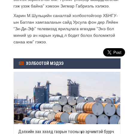
гэж үзэж байна” хэмээн Зигмар Габриэль хэлжээ.
Харин М.Шульцийн саналтай холбоотойгоор ХБНГУ-
ын Батлан хамгаалахын сайд Урсула фон дер Ляйен
“Зи-Ди-Эф” телевизэд ярилцлага өгөхдөө “Энэ бол
миний үр ач нарын хувьд л бодит болох боломжтой
санаа юм” гэжээ.
ХОЛБООТОЙ МЭДЭЭ
Дэлхийн зах зээлд газрын тосны үнэ эрчимтэй буурч