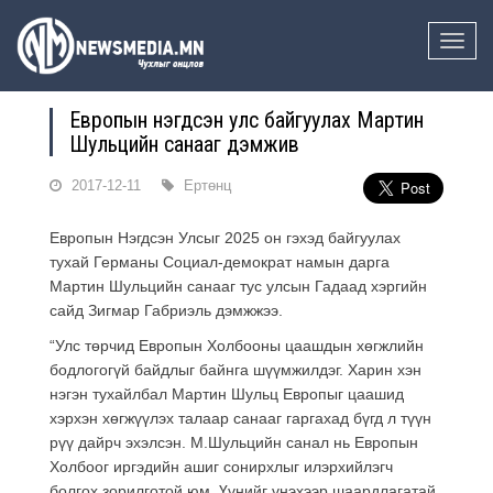
Toggle
naviga
Европын нэгдсэн улс байгуулах Мартин
Шульцийн санааг дэмжив
2017-12-11
Ертөнц
Европын Нэгдсэн Улсыг 2025 он гэхэд байгуулах
тухай Германы Социал-демократ намын дарга
Мартин Шульцийн санааг тус улсын Гадаад хэргийн
сайд Зигмар Габриэль дэмжжээ.
“Улс төрчид Европын Холбооны цаашдын хөгжлийн
бодлогогүй байдлыг байнга шүүмжилдэг. Харин хэн
нэгэн тухайлбал Мартин Шульц Европыг цаашид
хэрхэн хөгжүүлэх талаар санааг гаргахад бүгд л түүн
рүү дайрч эхэлсэн. М.Шульцийн санал нь Европын
Холбоог иргэдийн ашиг сонирхлыг илэрхийлэгч
болгох зорилготой юм. Үүнийг үнэхээр шаардлагатай