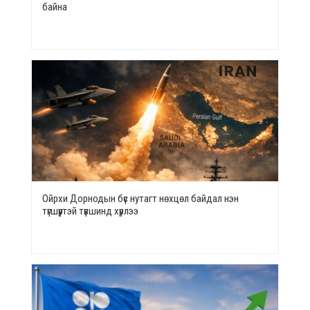
байна
Ойрхи Дорнодын бүс нутагт нөхцөл байдал нэн
түгшүүртэй түвшинд хүрлээ