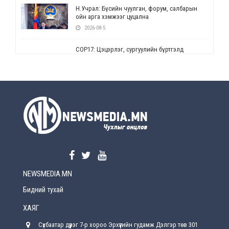
Н.Учрал: Бүсийн чуулган, форум, салбарын
ойн арга хэмжээг цуцална
2026-08-5
СОР17: Цэцэрлэг, сургуулийн бүртгэлд
өөрчлөлт орно
2026-08-5
УЕПГ: Биеэ үнэлэхийг зохион байгуулж, хүн
худалдаалсан хэргүүдийг шүүхэд
шилжүүлжээ
2026-08-5
Өнөөдрийн онч үг
2026-08-5
NEWSMEDIA.MN
Энэ сарын 15-наас эхлэн замын хөдөлгөөнд
өөрчлөлт орно
Бидний тухай
2026-08-4
ХАЯГ
С.Бямбацогт: Иргэд, бизнес эрхлэгчдэд
Сүхбаатар дүүрэг 7-р хороо Эрхүүгийн гудамж Дэлгэр төв 301
хүрсэн өгөөжөөрөө ажлаа үнэлж, хэрэгжилтээ