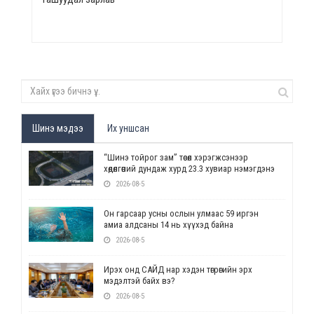
Шинэ мэдээ
Их уншсан
“Шинэ тойрог зам” төсөл хэрэгжсэнээр
хөдөлгөөний дундаж хурд 23.3 хувиар нэмэгдэнэ
2026-08-5
Он гарсаар усны ослын улмаас 59 иргэн
амиа алдсаны 14 нь хүүхэд байна
2026-08-5
Ирэх онд САЙД нар хэдэн төгрөгийн эрх
мэдэлтэй байх вэ?
2026-08-5