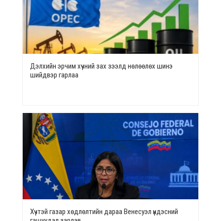
Дэлхийн эрчим хүчний зах зээлд нөлөөлөх шинэ
шийдвэр гарлаа
Хүчтэй газар хөдлөлтийн дараа Венесуэл үндэсний
гашуудал зарлав