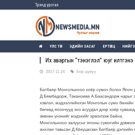
Трэнд урсгал
УЛС ТӨР
ЭДИЙН ЗАСАГ
ЕРТӨНЦ
НИЙГ
Их аваргын “тэнэглэл” юуг илтгэнэ
2017-11-24
Бор шувуу
Батбаяр Монголынхоо хоёр сүмоч болох Япон 
Д.Бямбадорж, Таканоива А.Баасандорж нарыг э
хэвлэл, мэдээллийнхэн Монголын сүмо бөхийн х
бөгөөд япончууд энэ асуудал дээр хоёр хуваагда
зөвхөн үнэнийг мэдэхийг эрмэлзэж байна.
Монголынхоо залуусыг японы сүмогийн дэвжээн
анхлан тавьсан Д.Кёкүшюзан Батбаяр дэлхийн 