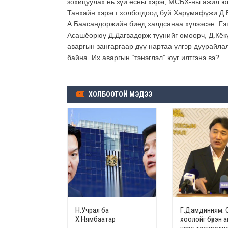
зохицуулах нь зүй ёсны хэрэг, МСБХ-ны ажил ю
Танхайн хэрэгт холбогдоод буй Харүмафүжи Д.
А.Баасандоржийн биед халдсанаа хүлээсэн. Гэт
Асашёорюү Д.Дагвадорж түүнийг өмөөрч, Д.Кёк
аваргын зангаргаар дүү нартаа үлгэр дуурайла
байна. Их аваргын “тэнэглэл” юуг илтгэнэ вэ?
ХОЛБООТОЙ МЭДЭЭ
Н.Учрал ба
Г.Дамдинням: 
Х.Нямбаатар
хоолойг бүрэн а