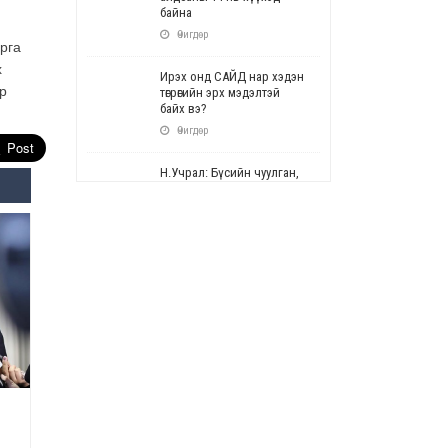
байна
Өчигдөр
рга
х
Ирэх онд САЙД нар хэдэн
р
төгрөгийн эрх мэдэлтэй
байх вэ?
Өчигдөр
Н.Учрал: Бүсийн чуулган,
форум, салбарын ойн
арга хэмжээг цуцална
Өчигдөр
СОР17: Цэцэрлэг,
сургуулийн бүртгэлд
өөрчлөлт орно
Өчигдөр
УЕПГ: Биеэ үнэлэхийг
зохион байгуулж, хүн
худалдаалсан хэргүүдийг
шүүхэд шилжүүлжээ
Өчигдөр