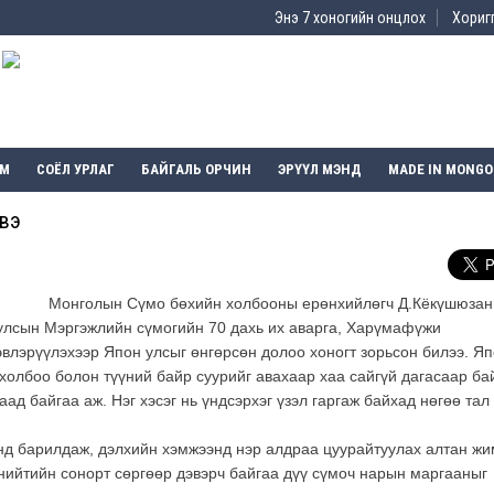
Энэ 7 хоногийн онцлох
Хоригг
ЭМ
СОЁЛ УРЛАГ
БАЙГАЛЬ ОРЧИН
ЭРҮҮЛ МЭНД
MADE IN MONGO
 вэ
Монголын Сүмо бөхийн холбооны ерөнхийлөгч Д.Кёкүшюзан
улсын Мэргэжлийн сүмогийн 70 дахь их аварга, Харүмафүжи
влэрүүлэхээр Япон улсыг өнгөрсөн долоо хоногт зорьсон билээ. Я
олбоо болон түүний байр суурийг авахаар хаа сайгүй дагасаар ба
ад байгаа аж. Нэг хэсэг нь үндсэрхэг үзэл гаргаж байхад нөгөө тал
д барилдаж, дэлхийн хэмжээнд нэр алдраа цуурайтуулах алтан жи
нийтийн сонорт сөргөөр дэвэрч байгаа дүү сүмоч нарын маргааныг