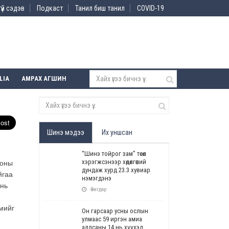
үй сэдэв
Подкаст
Танил биш танил
COVID-19
LIA
АМРАХ АГШИН
Шинэ мэдээ
Их уншсан
“Шинэ тойрог зам” төсөл
хэрэгжсэнээр хөдөлгөөний
поны
дундаж хурд 23.3 хувиар
йгаа
нэмэгдэнэ
 нь
Өчигдөр
мийг
Он гарсаар усны ослын
улмаас 59 иргэн амиа
алдсаны 14 нь хүүхэд