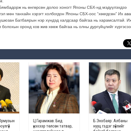
м.
Бямбадорж нь өнгөрсөн долоо хоногт Японы СБХ-нд мэдүүлэхдээ
эл мөн танхайн хэрэгт холбогдон Японы СБХ-оос “хөөгдсөн” Их ава
үшюзан Батбаярын нэр хүндэд халдсаар байгаа нь харамсалтай. И
л болохын оронд хов жив хөөж байгаа нь олны дургүйцлийг хүргэсээ
Ормузын
Ц.Гарамжав: Бид
Б.Энхбаяр: Албаны
юулгүй
үнэхээр төлсөн татвар,
нууц гэдэг зүйлийг