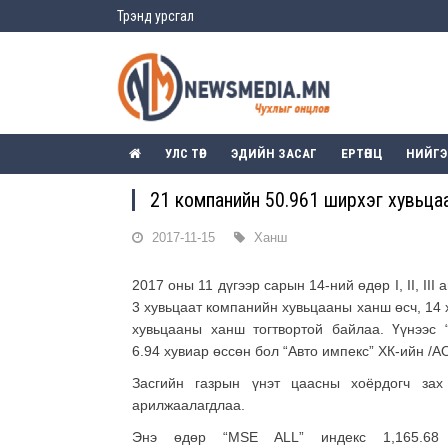
Трэнд урсгал
УЛС ТӨР
ЭДИЙН ЗАСАГ
ЕРТӨНЦ
НИЙГ
21 компанийн 50.961 ширхэг хувьц
2017-11-15
Ханш
2017 оны 11 дүгээр сарын 14-ний өдөр I, II, I
3 хувьцаат компанийн хувьцааны ханш өсч, 14
хувьцааны ханш тогтвортой байлаа. Үүнээс
6.94 хувиар өссөн бол “Авто импекс” ХК-ийн /A
Засгийн газрын үнэт цаасны хоёрдогч зах
арилжаалагдлаа.
Энэ өдөр “MSE ALL” индекс 1,165.68