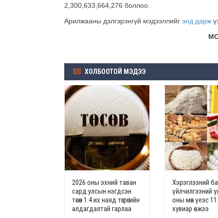
2,300,633,664,276 боллоо.
Арилжааны дэлгэрэнгүй мэдээллийг
энд дарж
үз
МОНГОЛЫН ХӨРӨ
ХОЛБООТОЙ МЭДЭЭ
2026 оны эхний таван
Хэрэглээний ба
сард улсын нэгдсэн
үйлчилгээний үн
төсөв 1.4 их наяд төгрөгийн
оны мөн үеэс 11
алдагдалтай гарлаа
хувиар өсжээ