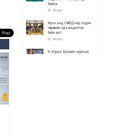
байна
Өчигдөр
Ирэх онд САЙД нар хэдэн
төгрөгийн эрх мэдэлтэй
байх вэ?
Өчигдөр
Н.Учрал: Бүсийн чуулган,
форум, салбарын ойн
арга хэмжээг цуцална
Өчигдөр
СОР17: Цэцэрлэг,
сургуулийн бүртгэлд
өөрчлөлт орно
Өчигдөр
УЕПГ: Биеэ үнэлэхийг
зохион байгуулж, хүн
худалдаалсан хэргүүдийг
шүүхэд шилжүүлжээ
Өчигдөр