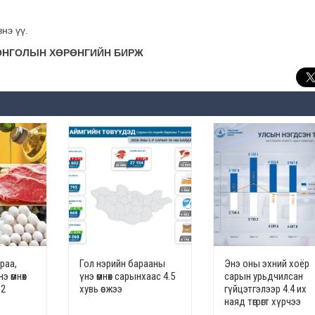
нэ үү.
НГИЙН БИРЖ
раа,
Гол нэрийн барааны
Энэ оны эхний хоёр
э өмнөх
үнэ өмнөх сарынхаас 4.5
сарын урьдчилсан
.2
хувь өсжээ
гүйцэтгэлээр 4.4 их
наяд төгрөгт хүрчээ