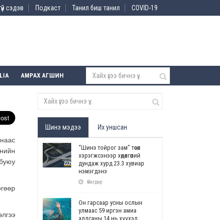
үй сэдэв
Подкаст
Танил биш танил
COVID-19
LIA
АМРАХ АГШИН
Шинэ мэдээ
Их уншсан
анаас
“Шинэ тойрог зам” төсөл
анийн
хэрэгжсэнээр хөдөлгөөний
буюу
дундаж хурд 23.3 хувиар
нэмэгдэнэ
Өчигдөр
гөөр
Он гарсаар усны ослын
улмаас 59 иргэн амиа
лгээ
алдсаны 14 нь хүүхэд