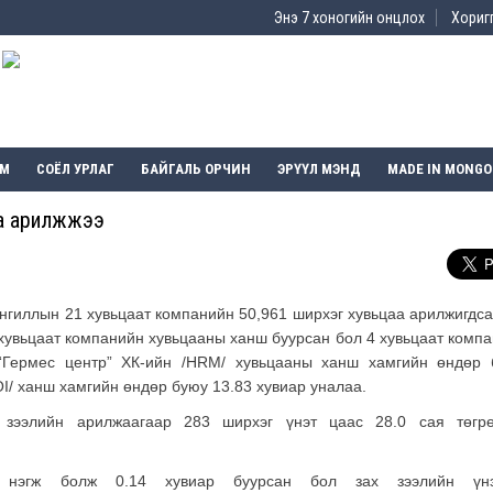
Энэ 7 хоногийн онцлох
Хоригг
ЭМ
СОЁЛ УРЛАГ
БАЙГАЛЬ ОРЧИН
ЭРҮҮЛ МЭНД
MADE IN MONGO
аа арилжжээ
II ангиллын 21 хувьцаат компанийн 50,961 ширхэг хувьцаа арилжигдс
 хувьцаат компанийн хувьцааны ханш буурсан бол 4 хувьцаат комп
 “Гермес центр” ХК-ийн /HRM/ хувьцааны ханш хамгийн өндөр 
OI/ ханш хамгийн өндөр буюу 13.83 хувиар уналаа.
 зээлийн арилжаагаар 283 ширхэг үнэт цаас 28.0 сая төгрө
 нэгж болж 0.14 хувиар буурсан бол зах зээлийн үнэ