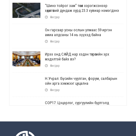
“Шинэ тойрог зам” төсөл хэрэгжсэнээр
хөдөлгөөний дундаж хурд 23.3 хувиар нэмэгдэнэ
Өчигдөр
Он гарсаар усны ослын улмаас 59 иргэн
амиа алдсаны 14 нь хүүхэд байна
Өчигдөр
Ирэх онд САЙД нар хэдэн төгрөгийн эрх
мэдэлтэй байх вэ?
Өчигдөр
Н.Учрал: Бүсийн чуулган, форум, салбарын
ойн арга хэмжээг цуцална
Өчигдөр
СОР17: Цэцэрлэг, сургуулийн бүртгэлд
өөрчлөлт орно
Өчигдөр
УЕПГ: Биеэ үнэлэхийг зохион байгуулж, хүн
худалдаалсан хэргүүдийг шүүхэд