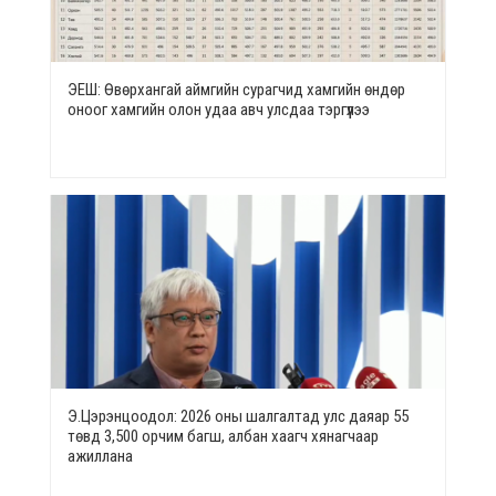
ЭЕШ: Өвөрхангай аймгийн сурагчид хамгийн өндөр
оноог хамгийн олон удаа авч улсдаа тэргүүлээ
Э.Цэрэнцоодол: 2026 оны шалгалтад улс даяар 55
төвд 3,500 орчим багш, албан хаагч хянагчаар
ажиллана