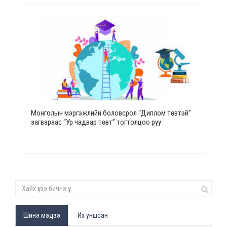
Монголын мэргэжлийн боловсрол “Диплом төвтэй”
загвараас “Ур чадвар төвт” тогтолцоо руу
Шинэ мэдээ
Их уншсан