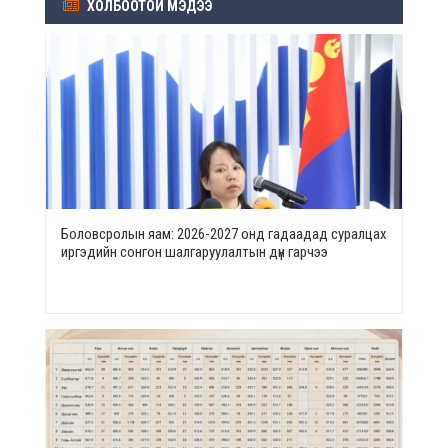
ХОЛБООТОЙ МЭДЭЭ
Боловсролын яам: 2026-2027 онд гадаадад суралцах
иргэдийн сонгон шалгаруулалтын дүн гарчээ