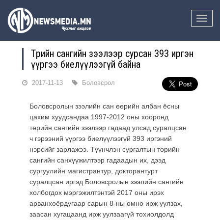
Toggle
naviga
Төрийн сангийн зээлээр сурсан 393 иргэн
үүргээ биелүүлээгүй байна
2017-11-13
Боловсрол
Боловсролын зээлийн сан өөрийн албан ёсны
цахим хуудсандаа 1997-2012 оны хооронд
төрийн сангийн зээлээр гадаад улсад суралцсан
ч гэрээний үүргээ биелүүлээгүй 393 иргэний
нэрсийг зарлажээ
. Түүнчлэн сургалтын төрийн
сангийн санхүүжилтээр гадаадын их, дээд
сургуулийн магистрантур, докторантурт
суралцсан иргэд Боловсролын зээлийн сангийн
холбогдох мэргэжилтэнтэй 2017 оны ирэх
арванхоёрдугаар сарын 8-ны өмнө ирж уулзах,
заасан хугацаанд ирж уулзаагүй тохиолдолд