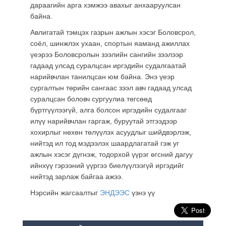
дараагийн арга хэмжээ авахыг анхааруулсан
байна.
Авлигатай тэмцэх газрын ажлын хэсэг Боловсрол,
соёл, шинжлэх ухаан, спортын яаманд ажиллах
үеэрээ Боловсролын зээлийн сангийн зээлээр
гадаад улсад суралцсан иргэдийн судалгаатай
нарийвчлан танилцсан юм байна. Энэ үеэр
сургалтын төрийн сангаас зээл авч гадаад улсад
суралцсан боловч сургуулиа төгсөөд
бүртгүүлээгүй, алга болсон иргэдийн судалгааг
илүү нарийвчлан гаргаж,
буруутай этгээдээр
хохирлыг нөхөн төлүүлэх асуудлыг шийдвэрлэж,
нийтэд ил тод мэдээлэх шаардлагатай
гэж уг
ажлын хэсэг дүгнэж, тодорхой үүрэг өгсний дагуу
ийнхүү гэрээний үүргээ биелүүлээгүй иргэдийг
нийтэд зарлаж байгаа ажээ.
Нэрсийн жагсаалтыг
ЭНДЭЭС
үзнэ үү