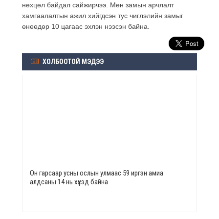
нөхцөл байдал сайжирчээ. Мөн замын арчлалт
хамгаалалтын ажил хийгдсэн тус чиглэлийн замыг
өнөөдөр 10 цагаас эхлэн нээсэн байна.
ХОЛБООТОЙ МЭДЭЭ
Он гарсаар усны ослын улмаас 59 иргэн амиа
алдсаны 14 нь хүүхэд байна