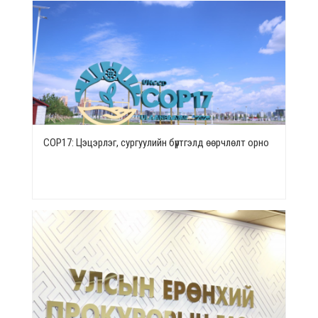
СОР17: Цэцэрлэг, сургуулийн бүртгэлд өөрчлөлт орно