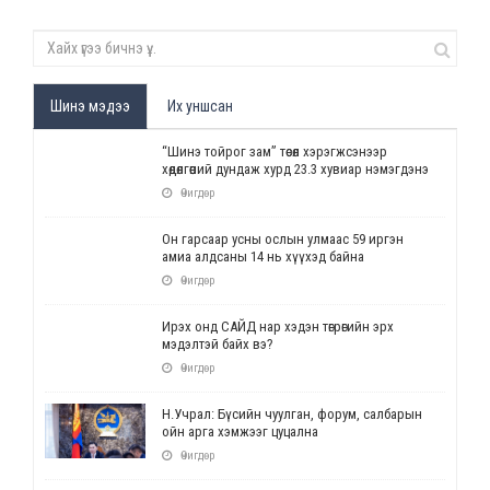
Шинэ мэдээ
Их уншсан
“Шинэ тойрог зам” төсөл хэрэгжсэнээр
хөдөлгөөний дундаж хурд 23.3 хувиар нэмэгдэнэ
Өчигдөр
Он гарсаар усны ослын улмаас 59 иргэн
амиа алдсаны 14 нь хүүхэд байна
Өчигдөр
Ирэх онд САЙД нар хэдэн төгрөгийн эрх
мэдэлтэй байх вэ?
Өчигдөр
Н.Учрал: Бүсийн чуулган, форум, салбарын
ойн арга хэмжээг цуцална
Өчигдөр