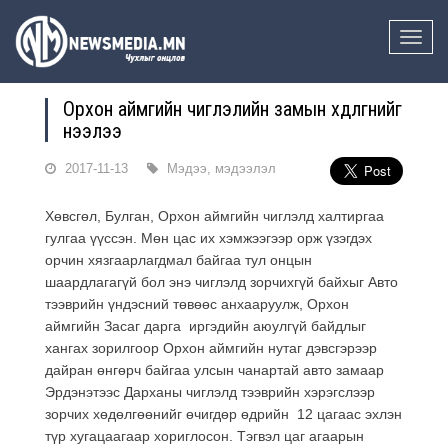
Toggle
naviga
Орхон аймгийн чиглэлийн замын хөдөлгөөнийг
нээлээ
2017-11-13
Мэдээ, мэдээлэл
Хөвсгөл, Булган, Орхон аймгийн чиглэлд халтиргаа
гулгаа үүссэн. Мөн цас их хэмжээгээр орж үзэгдэх
орчин хязгаарлагдмал байгаа тул онцын
шаардлагагүй бол энэ чиглэлд зорчихгүй байхыг Авто
тээврийн үндэсний төвөөс анхааруулж, Орхон
аймгийн Засаг дарга иргэдийн аюулгүй байдлыг
хангах зорилгоор Орхон аймгийн нутаг дэвсгэрээр
дайран өнгөрч байгаа улсын чанартай авто замаар
Эрдэнэтээс Дарханы чиглэлд тээврийн хэрэгслээр
зорчих хөдөлгөөнийг өчигдөр өдрийн 12 цагаас эхлэн
түр хугацаагаар хориглосон. Тэгвэл цаг агаарын