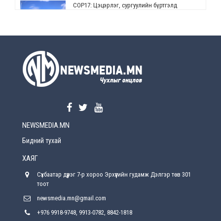
СОР17: Цэцэрлэг, сургуулийн бүртгэлд
өөрчлөлт орно
Өчигдөр
УЕПГ: Биеэ үнэлэхийг зохион байгуулж, хүн
худалдаалсан хэргүүдийг шүүхэд
шилжүүлжээ
Өчигдөр
Өнөөдрийн онч үг
Өчигдөр
NEWSMEDIA.MN
Энэ сарын 15-наас эхлэн замын хөдөлгөөнд
өөрчлөлт орно
Бидний тухай
2026-08-4
ХАЯГ
С.Бямбацогт: Иргэд, бизнес эрхлэгчдэд
Сүхбаатар дүүрэг 7-р хороо Эрхүүгийн гудамж Дэлгэр төв 301
хүрсэн өгөөжөөрөө ажлаа үнэлж, хэрэгжилтээ
тайлагнадаг байх ёстой
тоот
2026-08-4
newsmedia.mn@gmail.com
+976 9918-9748, 9913-0782, 8842-1818
Улсын онцгой комисс өвөлжилтийн бэлтгэл,