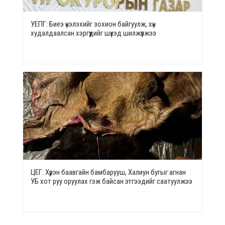
УЕПГ: Биеэ үнэлэхийг зохион байгуулж, хүн
худалдаалсан хэргүүдийг шүүхэд шилжүүлжээ
ЦЕГ: Хүрэн баавгайн бамбарууш, Халиун бугыг агнан
УБ хот руу оруулах гэж байсан этгээдийг саатуулжээ