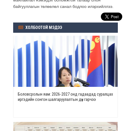
байгууллагын төлөөлөл санал бодлоо илэрхийллээ.
ХОЛБООТОЙ МЭДЭЭ
Боловсролын яам: 2026-2027 онд гадаадад суралцах
иргэдийн сонгон шалгаруулалтын дүн гарчээ