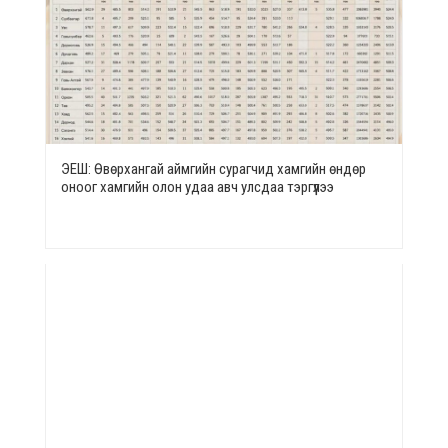
ЭЕШ: Өвөрхангай аймгийн сурагчид хамгийн өндөр
оноог хамгийн олон удаа авч улсдаа тэргүүлээ