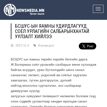
Toggle
naviga
БСШУС-ЫН ЯАМНЫ УДИРДЛАГУУД
СОЁЛ УРЛАГИЙН САЛБАРЫНХАНТАЙ
УУЛЗАЛТ ХИЙЛЭЭ
2017-11-3
Боловсрол
БСШУС-ын яамны төрийн нарийн бичгийн дарга
Ж.Болормаа соёл урлагийн салбарын өмнө хүлээгдэж
байгаа асуудал, уран бүтээлчдийн шинэ санал
санаачлаг, хөгжил, үндэсний өв соёлыг хадгалах
хамгаалах, түгээн дэлгэрүүлэх, дэлхий
нийтэд монголоо сурталчлах, энэ салбараар
дамжуулан хүүхэд
залуусын хүмүүжил төлөвшилт нөлөөлөх боломж гээд
олон сэдвийг уулзалтаар хөндөн ярилцаж санал
солилцлоо. Циркийн бэлтгэл сургуулилт явуулах