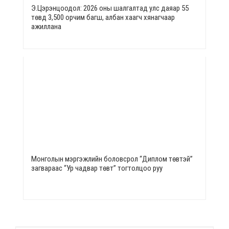
Э.Цэрэнцоодол: 2026 оны шалгалтад улс даяар 55
төвд 3,500 орчим багш, албан хаагч хянагчаар
ажиллана
Монголын мэргэжлийн боловсрол “Диплом төвтэй”
загвараас “Ур чадвар төвт” тогтолцоо руу