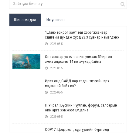
Шинэ мэдээ
Их уншсан
“Шинэ тойрог зам” төсөл хэрэгжсэнээр
хөдөлгөөний дундаж хурд 23.3 хувиар нэмэгдэнэ
2026-08-5
Он гарсаар усны ослын улмаас 59 иргэн
амиа алдсаны 14 нь хүүхэд байна
2026-08-5
Ирэх онд САЙД нар хэдэн төгрөгийн эрх
мэдэлтэй байх вэ?
2026-08-5
Н.Учрал: Бүсийн чуулган, форум, салбарын
ойн арга хэмжээг цуцална
2026-08-5
СОР17: Цэцэрлэг, сургуулийн бүртгэлд
өөрчлөлт орно