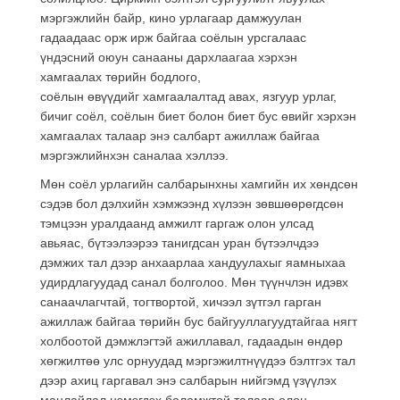
мэргэжлийн байр, кино урлагаар дамжуулан
гадаадаас орж ирж байгаа соёлын урсгалаас
үндэсний оюун санааны дархлаагаа хэрхэн
хамгаалах төрийн бодлого,
соёлын өвүүдийг хамгаалалтад авах, язгуур урлаг,
бичиг соёл, соёлын биет болон биет бус өвийг хэрхэн
хамгаалах талаар энэ салбарт ажиллаж байгаа
мэргэжлийнхэн саналаа хэллээ.
Мөн соёл урлагийн салбарынхны хамгийн их хөндсөн
сэдэв бол дэлхийн хэмжээнд хүлээн зөвшөөрөгдсөн
тэмцээн уралдаанд амжилт гаргаж олон улсад
авьяас, бүтээлээрээ танигдсан уран бүтээлчдээ
дэмжих тал дээр анхаарлаа хандуулахыг яамныхаа
удирдлагуудад санал болголоо. Мөн түүнчлэн идэвх
санаачлагчтай, тогтвортой, хичээл зүтгэл гарган
ажиллаж байгаа төрийн бус байгууллагуудтайгаа нягт
холбоотой дэмжлэгтэй ажиллавал, гадаадын өндөр
хөгжилтөө улс орнуудад мэргэжилтнүүдээ бэлтгэх тал
дээр ахиц гаргавал энэ салбарын нийгэмд үзүүлэх
манлайлал нэмэгдэх боломжтой талаар олон