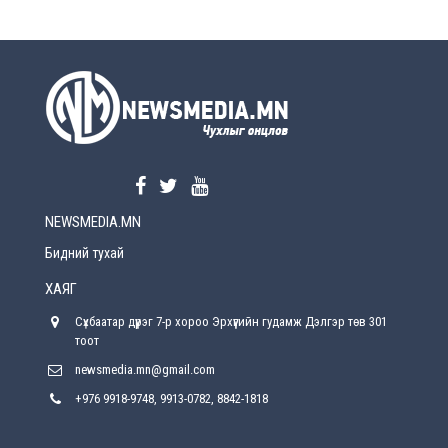
2026-08-5
УЕПГ: Биеэ үнэлэхийг зохион байгуулж, хүн
худалдаалсан хэргүүдийг шүүхэд
шилжүүлжээ
2026-08-5
Өнөөдрийн онч үг
2026-08-5
NEWSMEDIA.MN
Энэ сарын 15-наас эхлэн замын хөдөлгөөнд
өөрчлөлт орно
Бидний тухай
2026-08-4
ХАЯГ
С.Бямбацогт: Иргэд, бизнес эрхлэгчдэд
Сүхбаатар дүүрэг 7-р хороо Эрхүүгийн гудамж Дэлгэр төв 301
хүрсэн өгөөжөөрөө ажлаа үнэлж, хэрэгжилтээ
тайлагнадаг байх ёстой
тоот
2026-08-4
newsmedia.mn@gmail.com
+976 9918-9748, 9913-0782, 8842-1818
Улсын онцгой комисс өвөлжилтийн бэлтгэл,
бэлэн байдлыг хангах чиглэлээр хуралдлаа
2026-07-30