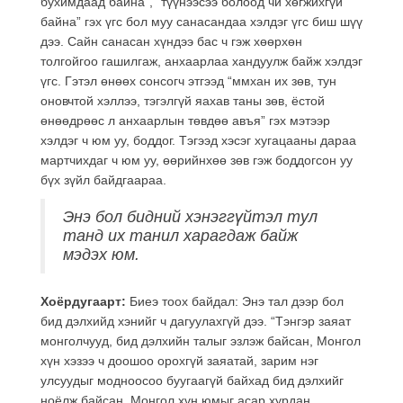
бухимдаад байна”, “түүнээсээ болоод чи хөгжихгүй
байна” гэх үгс бол муу санасандаа хэлдэг үгс биш шүү
дээ. Сайн санасан хүндээ бас ч гэж хөөрхөн
толгойгоо гашилгаж, анхаарлаа хандуулж байж хэлдэг
үгс. Гэтэл өнөөх сонсогч этгээд “ммхан их зөв, тун
оновчтой хэллээ, тэгэлгүй яахав таны зөв, ёстой
өнөөдрөөс л анхаарлын төвдөө авъя” гэх мэтээр
хэлдэг ч юм уу, боддог. Тэгээд хэсэг хугацааны дараа
мартчихдаг ч юм уу, өөрийнхөө зөв гэж боддогсон уу
бүх зүйл байдгаараа.
Энэ бол бидний хэнэггүйтэл тул
танд их танил харагдаж байж
мэдэх юм.
Хоёрдугаарт:
Биеэ тоох байдал: Энэ тал дээр бол
бид дэлхийд хэнийг ч дагуулахгүй дээ. “Тэнгэр заяат
монголчууд, бид дэлхийн талыг эзлэж байсан, Монгол
хүн хэзээ ч доошоо орохгүй заяатай, зарим нэг
улсуудыг модноосоо буугаагүй байхад бид дэлхийг
ноёлж байсан, Монгол хүн юмыг асар хурдан