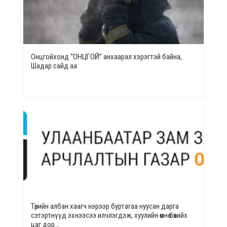
Онцгойхонд “ОНЦГОЙ” анхаарал хэрэгтэй байна,
Шадар сайд аа
Төрийн албан хаагч нэрээр буртагаа нуусан дарга
сэтэртнүүд эхнээсээ илчлэгдэж, хуулийн өмнө бөхийх
цаг дор…