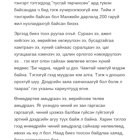
тэнгэрт тэтгэгдээд “тусгай төрчихсөн” ард түмэн
байсандаа ч бид тэгж хүчирхэгжээгүй юм. Тийм л
тэнгэрийн байсан бол Манжийн дарлалд 200 гаруй
жил нухлагдахгүй байсан бизээ.
Эргээд биеэ тоох руугаа очъё. Сураач ээ, ажил
хийгээч ээ, өөрийгөө хөгжүүлээч ээ, бусадтайгаа
хамтраач ээ, хүний сайнаас суралцаач ээ, цаг
хугацаагаа хэмнээч ээ, цалин орлогоо нэмэгдүүлээч
ээ… гэх мэт олон сайхан зөвлөгөө өгсөн хүний
өөдөөс “Би чадна, чадий ш дээ. Чамтай чамгүй мэдэж
байна. Тэгээгүй гээд муудсан юм алга. Тэгж ч доошоо
орохгүй шүү. Дээдсийн заяа хаячихаагүй бол болж л
таараа” гэх ухааны хариултууд өгнө.
Өнөөдөртөө амьдраач ээ, өөрийнхөө төлөө
амьдраач. Яг үнэндээ чиний их зан гаргасан
гаргаагүй, чиний цээжээ балбаж гүйсэн гүйгээгүй
эртний дээдсийн агуу түүх байж л байна. Харин тэглээ
гээд өнөөдрийн чиний амьдралд сайнаар нөлөөлөөд,
ивээх нь юу л бол. Наад биеэ тоосон байдлаа хаяад,
биеэ хөгжүүлэхээ бод.