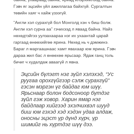
Гэвч яг эцсийн үйл ажиллагаа байхгүй. Сургалтын
төвийн хаяг ч хайж үзээгүй.
“Англи хэл сурахгүй бол Монголд хэн ч биш болж.
Англи хэл сурна аа” гэчихээд л яваад байна. Найз
нөхөдтэйгээ уулзахаараа нэг их ухаантай царай
гаргаад өнөөхийгөө ярина. Нөхөд нь ч дэмжинэ.
Бараг л маргаашнаас хамт явахаар юм ярина. Гэвч
дараа жил бас л өнөөхөө ярьсаар. Ядаж ганц толь
бичиг ч худалдаж аваагүй л явна.
Эцсийн бүлэгт нэг зүйл хэлэхэд, “Ус
руугаа орохгүйгээр сэлж сурахгүй”
гэсэн мэргэн үг байдаг юм шүү.
Ярьснаар болон бодсоноор бүтдэг
зүйл гэж ховор. Харин ямар нэг
байдлаар хийгээд эхэлчихвэл шууд
биш юм гэхэд хэд хэдэн удаа алдаж,
оносны эцэст үр дүнд хүрч, үр
шимийг нь хүртдэг шүү дээ.