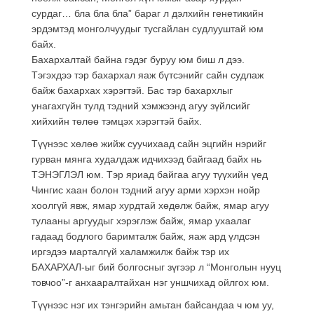
сурдаг… бла бла бла” бараг л дэлхийн генетикийн
эрдэмтэд монголчуудыг тусгайлан судлууштай юм
байх.
Бахархалтай байна гэдэг буруу юм биш л дээ.
Тэгэхдээ тэр бахархал яаж бүтсэнийг сайн судлаж
байж бахархах хэрэгтэй. Бас тэр бахархлыг
унагахгүйн тулд тэдний хэмжээнд агуу зүйлсийг
хийхийн төлөө тэмцэх хэрэгтэй байх.
Түүнээс хөлөө жийж суучихаад сайн эцгийн нэрийг
гурван мянга худалдаж идчихээд байгаад байх нь
ТЭНЭГЛЭЛ юм. Тэр яриад байгаа агуу түүхийн үед
Чингис хаан болон тэдний агуу арми хэрхэн нойр
хоолгүй явж, ямар хурдтай хөдөлж байж, ямар агуу
тулааны аргуудыг хэрэглэж байж, ямар ухаалаг
гадаад бодлого баримталж байж, яаж ард үлдсэн
иргэдээ марталгүй халамжилж байж тэр их
БАХАРХАЛ-ыг бий болгосныг зүгээр л “Монголын нууц
товчоо”-г анхааралтайхан нэг уншчихад ойлгох юм.
Түүнээс нэг их тэнгэрийн амьтан байсандаа ч юм уу,