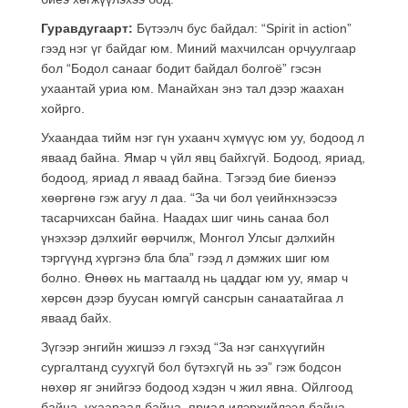
Гуравдугаарт:
Бүтээлч бус байдал: “Spirit in action”
гээд нэг үг байдаг юм. Миний махчилсан орчуулгаар
бол “Бодол санааг бодит байдал болгоё” гэсэн
ухаантай уриа юм. Манайхан энэ тал дээр жаахан
хойрго.
Ухаандаа тийм нэг гүн ухаанч хүмүүс юм уу, бодоод л
яваад байна. Ямар ч үйл явц байхгүй. Бодоод, яриад,
бодоод, яриад л яваад байна. Тэгээд бие биенээ
хөөргөнө гэж агуу л даа. “За чи бол үеийнхнээсээ
тасарчихсан байна. Наадах шиг чинь санаа бол
үнэхээр дэлхийг өөрчилж, Монгол Улсыг дэлхийн
тэргүүнд хүргэнэ бла бла” гээд л дэмжих шиг юм
болно. Өнөөх нь магтаалд нь цаддаг юм уу, ямар ч
хөрсөн дээр буусан юмгүй сансрын санаатайгаа л
яваад байх.
Зүгээр энгийн жишээ л гэхэд “За нэг санхүүгийн
сургалтанд суухгүй бол бүтэхгүй нь ээ” гэж бодсон
нөхөр яг энийгээ бодоод хэдэн ч жил явна. Ойлгоод
байна, ухаараад байна, яриад илэрхийлээд байна.