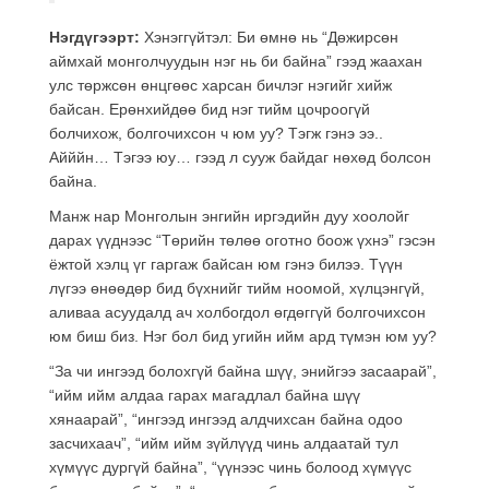
Нэгдүгээрт:
Хэнэггүйтэл: Би өмнө нь “Дөжирсөн
аймхай монголчуудын нэг нь би байна” гээд жаахан
улс төржсөн өнцгөөс харсан бичлэг нэгийг хийж
байсан. Ерөнхийдөө бид нэг тийм цочроогүй
болчихож, болгочихсон ч юм уу? Тэгж гэнэ ээ..
Айййн… Тэгээ юу… гээд л сууж байдаг нөхөд болсон
байна.
Манж нар Монголын энгийн иргэдийн дуу хоолойг
дарах үүднээс “Төрийн төлөө оготно боож үхнэ” гэсэн
ёжтой хэлц үг гаргаж байсан юм гэнэ билээ. Түүн
лүгээ өнөөдөр бид бүхнийг тийм ноомой, хүлцэнгүй,
аливаа асуудалд ач холбогдол өгдөггүй болгочихсон
юм биш биз. Нэг бол бид угийн ийм ард түмэн юм уу?
“За чи ингээд болохгүй байна шүү, энийгээ засаарай”,
“ийм ийм алдаа гарах магадлал байна шүү
хянаарай”, “ингээд ингээд алдчихсан байна одоо
засчихаач”, “ийм ийм зүйлүүд чинь алдаатай тул
хүмүүс дургүй байна”, “үүнээс чинь болоод хүмүүс