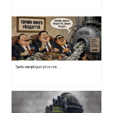
Төрийн мөнгө уйлдаггүй ээ гэж…