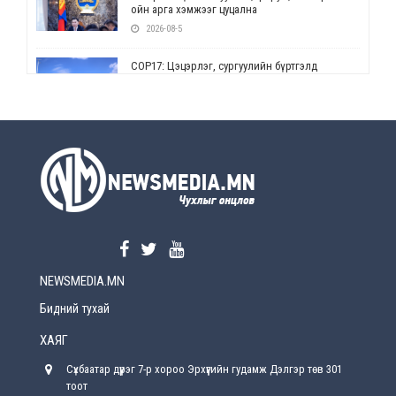
ойн арга хэмжээг цуцална
2026-08-5
СОР17: Цэцэрлэг, сургуулийн бүртгэлд
өөрчлөлт орно
2026-08-5
УЕПГ: Биеэ үнэлэхийг зохион байгуулж, хүн
худалдаалсан хэргүүдийг шүүхэд
шилжүүлжээ
2026-08-5
Өнөөдрийн онч үг
2026-08-5
NEWSMEDIA.MN
Энэ сарын 15-наас эхлэн замын хөдөлгөөнд
өөрчлөлт орно
Бидний тухай
2026-08-4
ХАЯГ
С.Бямбацогт: Иргэд, бизнес эрхлэгчдэд
Сүхбаатар дүүрэг 7-р хороо Эрхүүгийн гудамж Дэлгэр төв 301
хүрсэн өгөөжөөрөө ажлаа үнэлж, хэрэгжилтээ
тайлагнадаг байх ёстой
тоот