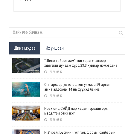
Шинэ мэдээ
Их уншсан
“Шинэ тойрог зам” төсөл хэрэгжсэнээр
хөдөлгөөний дундаж хурд 23.3 хувиар нэмэгдэнэ
2026-08-5
Он гарсаар усны ослын улмаас 59 иргэн
амиа алдсаны 14 нь хүүхэд байна
2026-08-5
Ирэх онд САЙД нар хэдэн төгрөгийн эрх
мэдэлтэй байх вэ?
2026-08-5
Н.Учрал: Бүсийн чуулган, форум, салбарын