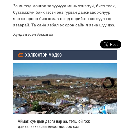
За ингээд монгол залуучууд минь хэнэггүй, биеэ тоох,
бүтээмжгүй байх гэсэн энэ гурван дайснаас холуур
явж эх орноо биш юмаа гэхэд өөрийгөө хөгжүүлээд
яваарай. Та сайн явбал эх орон сайн л явна шүү дээ.
Хүндэтгэсэн Анжигай
ХОЛБООТОЙ МЭДЭЭ
Аймаг, сумдын дарга нар аа, тэгш ой гэж
данхалзахаасаа өмнө хогноосоо сал