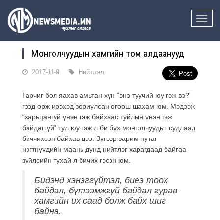
Toggle
naviga
Монголчуудын хамгийн том алдаанууд
2017-11-9
Нийтлэл
Гарчиг бол яахав амьтан хүн “энэ туучий юу гэж вэ?”
гээд орж ирэхэд зориулсан өгөөш шахам юм. Мэдээж
“харьцангуй үнэн гэж байхаас туйлын үнэн гэж
байдаггүй” тул юу гэж л би бүх монголчуудыг судлаад
биччихсэн байхав дээ. Зүгээр зарим нутаг
нэгтнүүдийн маань дунд нийтлэг харагдаад байгаа
зүйлсийн тухай л бичих гэсэн юм.
Бидэнд хэнэггүйтэл, биеэ тоох
байдал, бүтээмжгүй байдал гурав
хамгийн их саад болж байх шиг
байна.