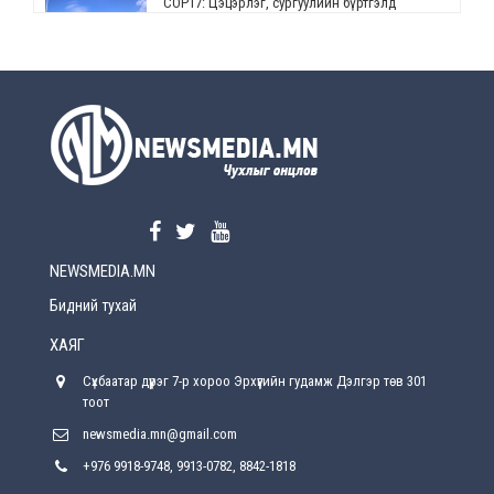
СОР17: Цэцэрлэг, сургуулийн бүртгэлд
өөрчлөлт орно
2026-08-5
УЕПГ: Биеэ үнэлэхийг зохион байгуулж, хүн
худалдаалсан хэргүүдийг шүүхэд
шилжүүлжээ
2026-08-5
Өнөөдрийн онч үг
2026-08-5
NEWSMEDIA.MN
Энэ сарын 15-наас эхлэн замын хөдөлгөөнд
өөрчлөлт орно
Бидний тухай
2026-08-4
ХАЯГ
С.Бямбацогт: Иргэд, бизнес эрхлэгчдэд
Сүхбаатар дүүрэг 7-р хороо Эрхүүгийн гудамж Дэлгэр төв 301
хүрсэн өгөөжөөрөө ажлаа үнэлж, хэрэгжилтээ
тайлагнадаг байх ёстой
тоот
2026-08-4
newsmedia.mn@gmail.com
+976 9918-9748, 9913-0782, 8842-1818
Улсын онцгой комисс өвөлжилтийн бэлтгэл,
бэлэн байдлыг хангах чиглэлээр хуралдлаа