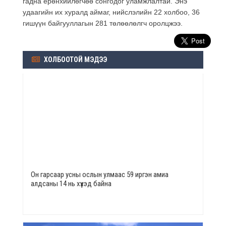
гадна ерөнхийлөгчөө сонгодог уламжлалтай. Энэ
удаагийн их хуралд аймаг, нийслэлийн 22 холбоо, 36
гишүүн байгууллагын 281 төлөөлөлгч оролцжээ.
ХОЛБООТОЙ МЭДЭЭ
Он гарсаар усны ослын улмаас 59 иргэн амиа
алдсаны 14 нь хүүхэд байна