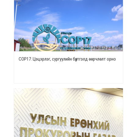
СОР17: Цэцэрлэг, сургуулийн бүртгэлд өөрчлөлт орно