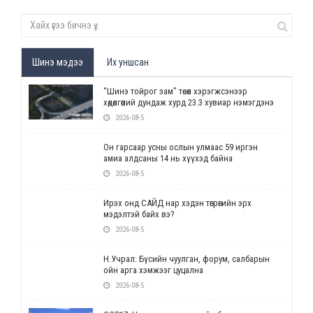
Шинэ мэдээ
Их уншсан
“Шинэ тойрог зам” төсөл хэрэгжсэнээр
хөдөлгөөний дундаж хурд 23.3 хувиар нэмэгдэнэ
2026-08-5
Он гарсаар усны ослын улмаас 59 иргэн
амиа алдсаны 14 нь хүүхэд байна
2026-08-5
Ирэх онд САЙД нар хэдэн төгрөгийн эрх
мэдэлтэй байх вэ?
2026-08-5
Н.Учрал: Бүсийн чуулган, форум, салбарын
ойн арга хэмжээг цуцална
2026-08-5