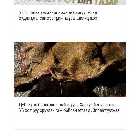
УЕПГ: Биеэ үнэлэхийг зохион байгуулж, хүн
худалдаалсан хэргүүдийг шүүхэд шилжүүлжээ
ЦЕГ: Хүрэн баавгайн бамбарууш, Халиун бугыг агнан
УБ хот руу оруулах гэж байсан этгээдийг саатуулжээ