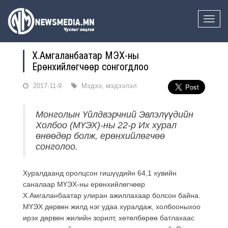
Toggle
naviga
Х.Амгаланбаатар МҮЭХ-ны
Ерөнхийлөгчөөр сонгогдлоо
2017-11-9
Мэдээ, мэдээлэл
Монголын Үйлдвэрчний Эвлэлүүдийн
Холбоо (МҮЭХ)-ны 22-р Их хурал
өнөөдөр болж, ерөнхийлөгчөө
сонголоо.
Хуралдаанд оролцсон гишүүдийн 64,1 хувийн
саналаар МҮЭХ-ны ерөнхийлөгчөөр
Х.Амгаланбаатар улиран ажиллахаар болсон байна.
МҮЭХ дөрвөн жилд нэг удаа хуралдаж, холбооныхоо
ирэх дөрвөн жилийн зорилт, хөтөлбөрөө батлахаас