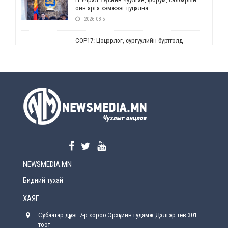
ойн арга хэмжээг цуцална
2026-08-5
СОР17: Цэцэрлэг, сургуулийн бүртгэлд
өөрчлөлт орно
2026-08-5
УЕПГ: Биеэ үнэлэхийг зохион байгуулж, хүн
худалдаалсан хэргүүдийг шүүхэд
шилжүүлжээ
2026-08-5
Өнөөдрийн онч үг
2026-08-5
NEWSMEDIA.MN
Энэ сарын 15-наас эхлэн замын хөдөлгөөнд
өөрчлөлт орно
Бидний тухай
2026-08-4
ХАЯГ
С.Бямбацогт: Иргэд, бизнес эрхлэгчдэд
Сүхбаатар дүүрэг 7-р хороо Эрхүүгийн гудамж Дэлгэр төв 301
хүрсэн өгөөжөөрөө ажлаа үнэлж, хэрэгжилтээ
тайлагнадаг байх ёстой
тоот