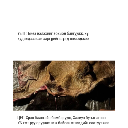
УЕПГ: Биеэ үнэлэхийг зохион байгуулж, хүн
худалдаалсан хэргүүдийг шүүхэд шилжүүлжээ
ЦЕГ: Хүрэн баавгайн бамбарууш, Халиун бугыг агнан
УБ хот руу оруулах гэж байсан этгээдийг саатуулжээ