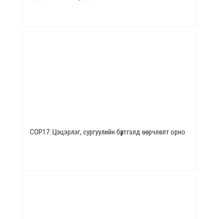
СОР17: Цэцэрлэг, сургуулийн бүртгэлд өөрчлөлт орно