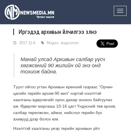
Toggle
naviga
Иргэдэд архивын үйлчилгээ үзүүлнэ
2017-11-6
Мэдээ, мэдээлэл
Манай улсад Архивын салбар үүсч
хөгжсөний 90 жилийн ой энэ онд
тохиож байна.
Түүхт ойгоо угтан Архивын ерөнхий газраас “Орчин
цагийн төрийн архив-90 жил” нэртэй нээлттэй
хаалганы өдөрлөгийг орон даяар зохион байгуулах
аж. Өдөрлөг маргааш 10-16 цагт Үндэсний төв архив,
салбар төрөлжсөн, аймаг, нийслэл төрийн бүх
ахивууд дээр болох юм.
Нээлттэй хаалганы үеэр төрийн архивын үйл