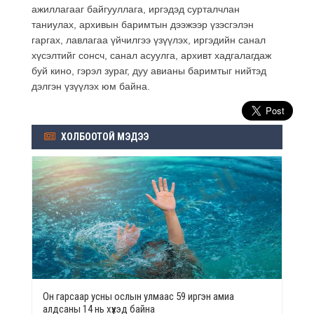
ажиллагааг байгууллага, иргэдэд сурталчлан
таниулах, архивын баримтын дээжээр үзэсгэлэн
гаргах, лавлагаа үйчилгээ үзүүлэх, иргэдийн санал
хүсэлтийг сонсч, санал асуулга, архивт хадгалагдаж
буй кино, гэрэл зураг, дуу авианы баримтыг нийтэд
дэлгэн үзүүлэх юм байна.
ХОЛБООТОЙ МЭДЭЭ
Он гарсаар усны ослын улмаас 59 иргэн амиа
алдсаны 14 нь хүүхэд байна