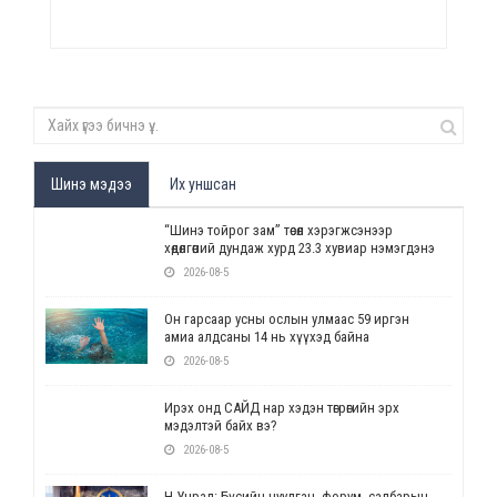
Шинэ мэдээ
Их уншсан
“Шинэ тойрог зам” төсөл хэрэгжсэнээр
хөдөлгөөний дундаж хурд 23.3 хувиар нэмэгдэнэ
2026-08-5
Он гарсаар усны ослын улмаас 59 иргэн
амиа алдсаны 14 нь хүүхэд байна
2026-08-5
Ирэх онд САЙД нар хэдэн төгрөгийн эрх
мэдэлтэй байх вэ?
2026-08-5
Н.Учрал: Бүсийн чуулган, форум, салбарын