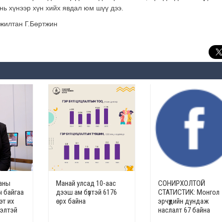
 нь хүнээр хүн хийх явдал юм шүү дээ.
жилтан Г.Бөртжин
ианы
Манай улсад 10-аас
СОНИРХОЛТОЙ
ч байгаа
дээш ам бүлтэй 6176
СТАТИСТИК: Монгол
эт их
өрх байна
эрчүүдийн дундаж
дэлтэй
наслалт 67 байна