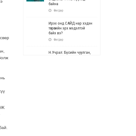
ээ
байна
Өчигдөр
Ирэх онд САЙД нар хэдэн
төгрөгийн эрх мэдэлтэй
байх вэ?
өсвөр
Өчигдөр
ан,
Н.Учрал: Бүсийн чуулган,
форум, салбарын ойн
болж
арга хэмжээг цуцална
Өчигдөр
 нь
СОР17: Цэцэрлэг,
сургуулийн бүртгэлд
хүү
өөрчлөлт орно
Өчигдөр
ЭЭЖ
УЕПГ: Биеэ үнэлэхийг
р
зохион байгуулж, хүн
худалдаалсан хэргүүдийг
шүүхэд шилжүүлжээ
бай.
Өчигдөр