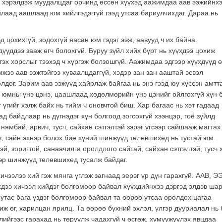
нь хэрэлдэж муудалцдаг орчинд өссөн хүүхэд аажимдаа аав ээжийнх
 Уйлаад аашлаад юм хийлгэдэггүй гээд утсаа бариулчихдаг. Дараа нь
 цохихгүй, зодохгүй яасан юм гэдэг ээж, аавууд ч их байна.
үддээ зааж өгч болохгүй. Буруу зүйл хийх бүрт нь хүүхдээ цохиж
 гэх хорслыг тээхэд ч хүргэж болзошгүй. Аажимдаа эдгээр хүүхдүүд 
жээ аав ээжтэйгээ хуваалцдаггүй, хэдэр зан зан ааштай эсвэл
олдог. Зарим аав ээжүүд хайрлаж байгаа нь энэ гээд юу хүссэн амтт
аа юмны үнэ цэнэ, цаашлаад хөдөлмөрийн үнэ цэнийг ойлгохгүй хүн 
 үгийг хэлж байх нь тийм ч оновчтой биш. Хар багаас нь хэт гадаад
ад байдлаар нь дүгнэдэг хүн болгоод зогсохгүй хээнцэр, гоё зүйлд
нямбай, арвич, тусч, сайхан сэтгэлтэй зэрэг үгсээр сайшааж магтах
ж, сайн эхнэр болох бие хүний шинжүүд төлөвшихөд нь тустай юм.
тэй, зоригтой, санаачилга оролдлого сайтай, сайхан сэтгэлтэй, тусч 
тэр шинжүүд төлөвшихөд тусалж байдаг.
 хичээлээ хий гэж мянга үглэж загнаад эерэг үр дүн гарахгүй. ААВ, 
дээ хичээл хийдэг болгомоор байвал хүүхдийнхээ дэргэд элдэв ша
р утас бага үздэг болгомоор байвал та өөрөө утсаа оролдох цагаа
шиж өг, харилцан ярилц. Та өөрөө бүхний эхлэл, үлгэр дууриалал нь 
лийгээс гарахад нь төрүүлж чадахгүй ч өсгөж, хүмүүжүүлэх явцдаа