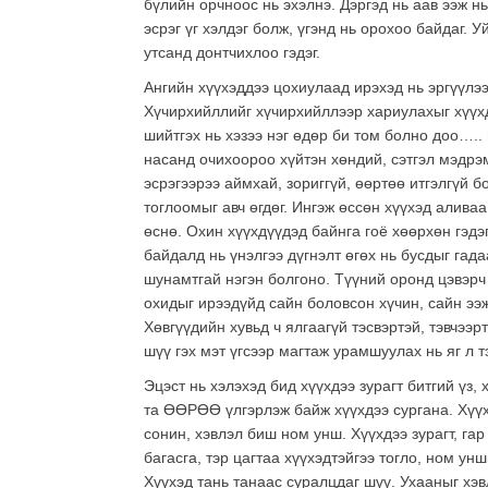
бүлийн орчноос нь эхэлнэ. Дэргэд нь аав ээж 
эсрэг үг хэлдэг болж, үгэнд нь орохоо байдаг.
утсанд донтчихлоо гэдэг.
Ангийн хүүхэддээ цохиулаад ирэхэд нь эргүүлээд
Хүчирхийллийг хүчирхийллээр хариулахыг хүүхдү
шийтгэх нь хэзээ нэг өдөр би том болно доо…..
насанд очихоороо хүйтэн хөндий, сэтгэл мэдрэм
эсрэгээрээ аймхай, зориггүй, өөртөө итгэлгүй б
тоглоомыг авч өгдөг. Ингэж өссөн хүүхэд алив
өснө. Охин хүүхдүүдэд байнга гоё хөөрхөн гэдэг
байдалд нь үнэлгээ дүгнэлт өгөх нь бусдыг гада
шунамтгай нэгэн болгоно. Түүний оронд цэвэрч 
охидыг ирээдүйд сайн боловсон хүчин, сайн ээ
Хөвгүүдийн хувьд ч ялгаагүй тэсвэртэй, тэвчээр
шүү гэх мэт үгсээр магтаж урамшуулах нь яг л 
Эцэст нь хэлэхэд бид хүүхдээ зурагт битгий үз,
та ӨӨРӨӨ үлгэрлэж байж хүүхдээ сургана. Хүүх
сонин, хэвлэл биш ном унш. Хүүхдээ зурагт, га
багасга, тэр цагтаа хүүхэдтэйгээ тогло, ном ун
Хүүхэд тань танаас суралцдаг шүү. Ухааныг хэв