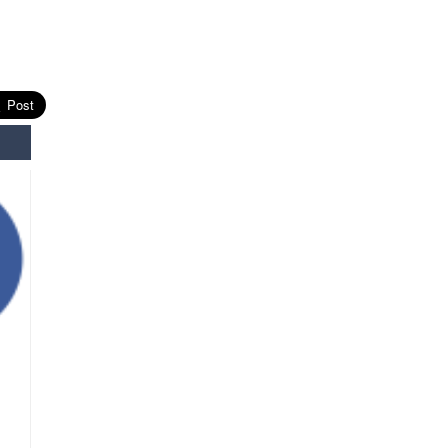
Өнөөдрийн онч үг
Өчигдөр
Энэ сарын 15-наас эхлэн
замын хөдөлгөөнд өөрчлөлт
орно
2026-08-4
С.Бямбацогт: Иргэд,
бизнес эрхлэгчдэд
хүрсэн өгөөжөөрөө ажлаа үнэлж,
хэрэгжилтээ тайлагнадаг
байх ёстой
2026-08-4
Улсын онцгой комисс
өвөлжилтийн бэлтгэл,
бэлэн байдлыг хангах
чиглэлээр хуралдлаа
2026-07-30
Баян-Өлгийн дараагийн