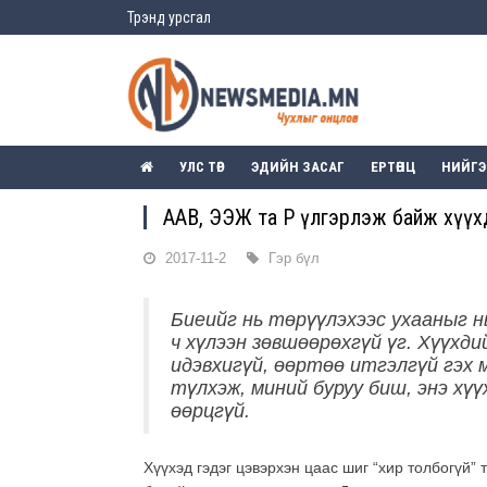
Трэнд урсгал
УЛС ТӨР
ЭДИЙН ЗАСАГ
ЕРТӨНЦ
НИЙГ
ААВ, ЭЭЖ та ӨӨРӨӨ үлгэрлэж байж хүү
2017-11-2
Гэр бүл
Биеийг нь төрүүлэхээс ухааныг нь
ч хүлээн зөвшөөрөхгүй үг. Хүүхди
идэвхигүй, өөртөө итгэлгүй гэх 
түлхэж, миний буруу биш, энэ хүү
өөрцгүй.
Хүүхэд гэдэг цэвэрхэн цаас шиг “хир толбогүй” т