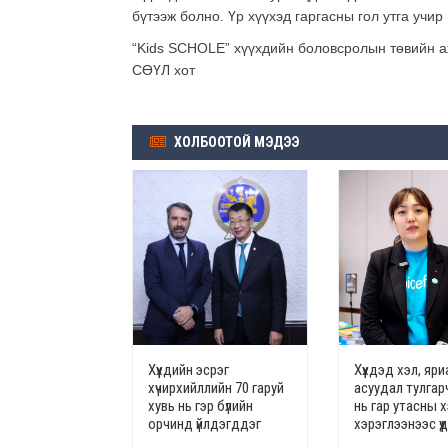
бүтээж болно. Үр хүүхэд гаргасны гол утга учир
“Kids SCHOLE” хүүхдийн боловсролын төвийн а
СӨҮЛ хот
ХОЛБООТОЙ МЭДЭЭ
Хүүхдийн эсрэг
Хүүхдэд хэл, яр
хүчирхийллийн 70 гаруй
асуудал тулгар
хувь нь гэр бүлийн
нь гар утасны х
орчинд үйлдэгддэг
хэрэглээнээс үү