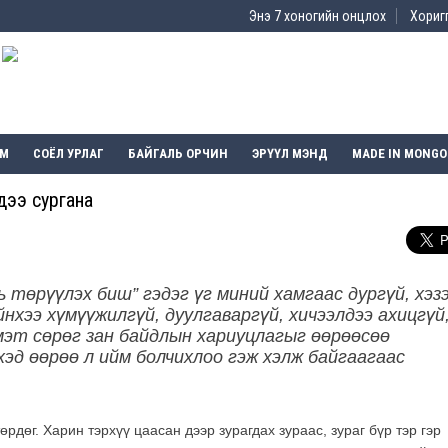
Энэ 7 хоногийн онцлох
Хоригг
ЭМ
СОЁЛ УРЛАГ
БАЙГАЛЬ ОРЧИН
ЭРҮҮЛ МЭНД
MADE IN MONGO
хдээ сургана
 төрүүлэх биш” гэдэг үг миний хамгаас дургүй, хэз
йнхээ хүмүүжилгүй, дуулгаваргүй, хичээлдээ ахицгүй
мэт сөрөг зан байдлын хариуцлагыг өөрөөсөө
хэд өөрөө л ийм болчихлоо гэж хэлж байгаагаас
өрдөг. Харин тэрхүү цаасан дээр зурагдах зураас, зураг бүр тэр гэр