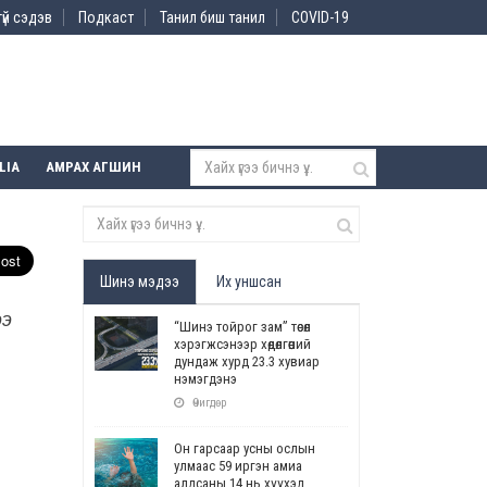
үй сэдэв
Подкаст
Танил биш танил
COVID-19
LIA
АМРАХ АГШИН
Шинэ мэдээ
Их уншсан
ээ
“Шинэ тойрог зам” төсөл
,
хэрэгжсэнээр хөдөлгөөний
дундаж хурд 23.3 хувиар
нэмэгдэнэ
Өчигдөр
Он гарсаар усны ослын
улмаас 59 иргэн амиа
алдсаны 14 нь хүүхэд