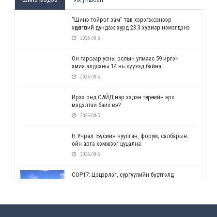
“Шинэ тойрог зам” төсөл хэрэгжсэнээр
хөдөлгөөний дундаж хурд 23.3 хувиар нэмэгдэнэ
2026-08-5
Он гарсаар усны ослын улмаас 59 иргэн
амиа алдсаны 14 нь хүүхэд байна
2026-08-5
Ирэх онд САЙД нар хэдэн төгрөгийн эрх
мэдэлтэй байх вэ?
2026-08-5
Н.Учрал: Бүсийн чуулган, форум, салбарын
ойн арга хэмжээг цуцална
2026-08-5
СОР17: Цэцэрлэг, сургуулийн бүртгэлд
өөрчлөлт орно
2026-08-5
УЕПГ: Биеэ үнэлэхийг зохион байгуулж, хүн