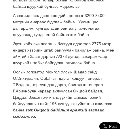
байгаа шуурхай бүлгээс мэдээллээ.
Аврагчид осолдсон иргэдийн цогцсыг 3200-3400
метрийн өндрөөс буулгаж байна. Уулын цас
дагтаршиж, хунгарласан байгаа уг ажиллагааг
явуулахад хүндрэлтэй байгаа юм байна.
Эрэн хайх ажиллаганы бүлгүүд одоогоор 2775 метр
өндөрт хээрийн штаб байгуулан байрлаж байна. Мөн
аймгийн Засаг даргын А/373 дугаар захирамжаар
шуурхай штабыг байгуулан ажиллаж байна.
Ослын голомтод Монгол Улсын Шадар сайд
Ө.Энхтүвшин, ОБЕГ-ын дарга, хошууч генерал
Т.Бадрал, тэргүүн дэд дарга, бригадын генерал
Г.Ариунбуян нараар ахлуулсан Онцгой байдал,
Цагдаа, Зэвсэгт хүчин, шүүхийн шинжилгээний
байгууллагын нийт 196 хүн үүрэг гүйцэтгэн ажиллаж
байна
гэж Онцгой байдлын ерөнхий газраас
мэдээллээ.