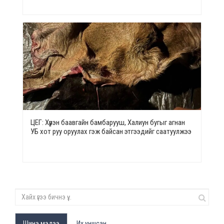
ЦЕГ: Хүрэн баавгайн бамбарууш, Халиун бугыг агнан
УБ хот руу оруулах гэж байсан этгээдийг саатуулжээ
Шинэ мэдээ
Их уншсан