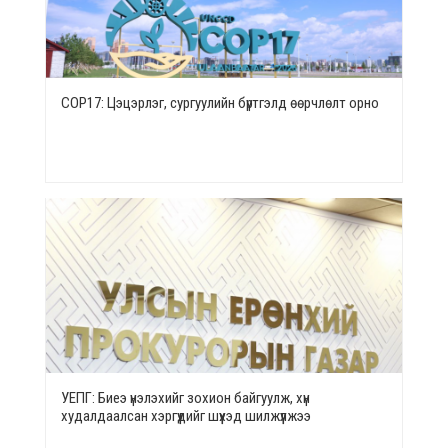
СОР17: Цэцэрлэг, сургуулийн бүртгэлд өөрчлөлт орно
УЕПГ: Биеэ үнэлэхийг зохион байгуулж, хүн
худалдаалсан хэргүүдийг шүүхэд шилжүүлжээ