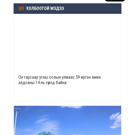
ХОЛБООТОЙ МЭДЭЭ
Он гарсаар усны ослын улмаас 59 иргэн амиа
алдсаны 14 нь хүүхэд байна