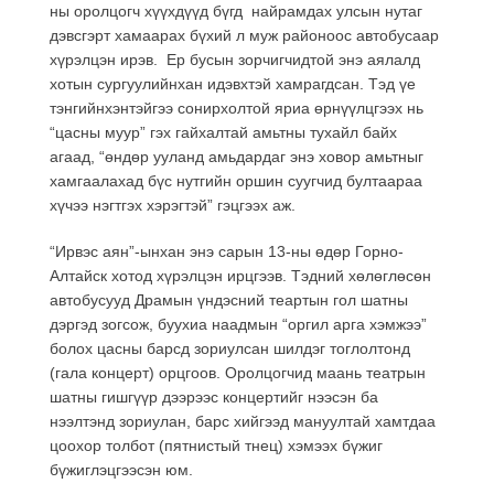
ны оролцогч хүүхдүүд бүгд найрамдах улсын нутаг
дэвсгэрт хамаарах бүхий л муж районоос автобусаар
хүрэлцэн ирэв. Ер бусын зорчигчидтой энэ аялалд
хотын сургуулийнхан идэвхтэй хамрагдсан. Тэд үе
тэнгийнхэнтэйгээ сонирхолтой яриа өрнүүлцгээх нь
“цасны муур” гэх гайхалтай амьтны тухайл байх
агаад, “өндөр ууланд амьдардаг энэ ховор амьтныг
хамгаалахад бүс нутгийн оршин суугчид бултаараа
хүчээ нэгтгэх хэрэгтэй” гэцгээх аж.
“Ирвэс аян”-ынхан энэ сарын 13-ны өдөр Горно-
Алтайск хотод хүрэлцэн ирцгээв. Тэдний хөлөглөсөн
автобусууд Драмын үндэсний теартын гол шатны
дэргэд зогсож, буухиа наадмын “оргил арга хэмжээ”
болох цасны барсд зориулсан шилдэг тоглолтонд
(гала концерт) орцгоов. Оролцогчид маань театрын
шатны гишгүүр дээрээс концертийг нээсэн ба
нээлтэнд зориулан, барс хийгээд мануултай хамтдаа
цоохор толбот (пятнистый тнец) хэмээх бүжиг
бүжиглэцгээсэн юм.