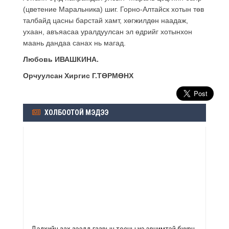
(цветение Маральника) шиг. Горно-Алтайск хотын төв
талбайд цасны барстай хамт, хөгжилдөн наадаж,
ухаан, авъяасаа уралдуулсан эл өдрийг хотынхон
маань дандаа санах нь магад.
Любовь ИВАШКИНА.
Орчуулсан Хиргис Г.ТӨРМӨНХ
ХОЛБООТОЙ МЭДЭЭ
Дэлхийн зах зээлд газрын тосны үнэ эрчимтэй буурч