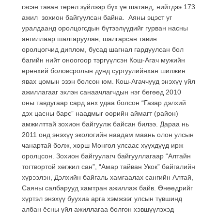
гэсэн таван төрөл зүйлээр бүх үе шатанд, нийтдээ 173
ажил зохион байгуулсан байна. Аяны эцэст уг
уралдаанд оролцогсдын бүтээлүүдийг гурван насны
ангиллаар шалгаруулан, шалгарсан тавин
оролцогчид диплом, бусад шагнал гардуулсан бол
багийн нийт оноогоор тэргүүлсэн Кош-Агач мужийн
ерөнхий боловсролын дунд сургуулийнхан шилжин
явах цомын эзэн болсон юм. Кош-Агаччууд энэхүү үйл
ажиллагааг эхлэн санаачлагчдын нэг бөгөөд 2010
оны тавдугаар сард анх удаа болсон “Газар дэлхий
дэх цасны барс” наадмыг өөрийн аймагт (район)
амжилттай зохион байгуулж байсан билээ. Дараа нь
2011 онд энэхүү экологийн наадам маань олон улсын
чанартай болж, хөрш Монгол улсаас хүүхдүүд ирж
оролцсон. Зохион байгуулагч байгууллагаар “Алтайн
тогтвортой хөгжил сан”, “Амар тайван Укок” байгалийн
хүрээлэн, Дэлхийн байгаль хамгаалах сангийн Алтай,
Саяны салбарууд хамтран ажиллаж байв. Өнөөдрийг
хүртэл энэхүү буухиа арга хэмжээг улсын түвшинд
албан ёсны үйл ажиллагаа болгон хэвшүүлэхэд