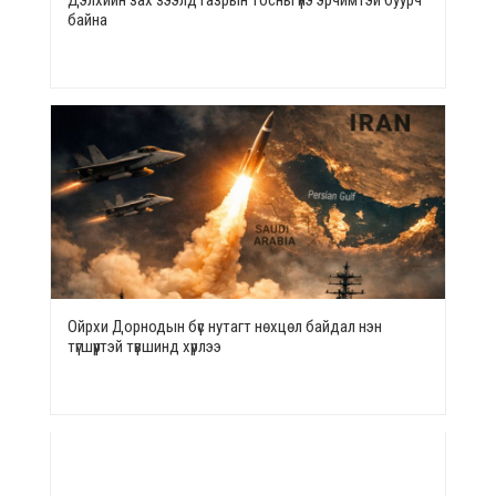
байна
Ойрхи Дорнодын бүс нутагт нөхцөл байдал нэн
түгшүүртэй түвшинд хүрлээ