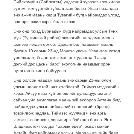
Сийлхэмийн (Сайлюгем) үндэсний хүрээлэн зонхилон
зүтгэж, гол үүргийг гүйцэтгэсэн билээ. Яваа яваандаа
энэ ажил маань хөрш Тувагийн бүгд найрамдах улсад
нэвтэрч, ажил хэрэг болж эхлэв.
Энэ онд гэхэд Буриадын бүгд найрамдах улсын Түнх
муж (Тункинский район) экологийн наадамд маань
шинээр нэгдэн орлоо. Цаашилбал наадмын маань
буухиа 10 сарын 23-нд Монгол улсын Улаангом хотод
үргэлжилж, Улаангомынхан анх удаагаа “Газар
дэлхий дэх цасны барс” экологийн наадмыг орон
нутагтаа зохион байгуулна.
Энд болсон наадам маань энэ сарын 23-ны олон
улсын наадамтай нягт холбоотой. Тиймээ мэдээжийн
хэрэг. Айсуу яваа хүйтэн өвлийг дулаацуулам энэ
сайхан үйл ажиллагаа маань зүй ёсоороо Алтайн бүгд
найрамдах улсын нийслэлийн онцлогийг (брэнд)
товойлгож чадлаа. Тиймээс жуулчид ч энэ арга
хэмжээг сонирхон, зорьж ирж байхаар болов. Яг л
Владивостокт болдог “Барын өдөр”, эсвэл манай
Алтайн бүгд найрамдах улсын Мараль цэцгийн баяр