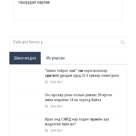
гашуудал зарлав
Шинэ мэдээ
Их уншсан
“Шинэ тойрог зам” төсөл хэрэгжсэнээр
хөдөлгөөний дундаж хурд 23.3 хувиар нэмэгдэнэ
2026-08-5
Он гарсаар усны ослын улмаас 59 иргэн
амиа алдсаны 14 нь хүүхэд байна
2026-08-5
Ирэх онд САЙД нар хэдэн төгрөгийн эрх
мэдэлтэй байх вэ?
2026-08-5