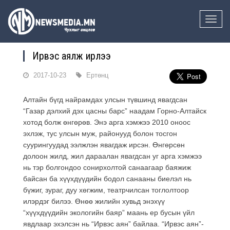
Toggle
naviga
Ирвэс аялж ирлээ
2017-10-23
Ертөнц
Алтайн бүгд найрамдах улсын түвшинд явагдсан
“Газар дэлхий дэх цасны барс” наадам Горно-Алтайск
хотод болж өнгөрөв. Энэ арга хэмжээ 2010 оноос
эхлэж, тус улсын муж, районууд болон тосгон
суурингуудад ээлжлэн явагдаж ирсэн. Өнгөрсөн
долоон жилд, жил дараалан явагдсан уг арга хэмжээ
нь тэр болгондоо сонирхолтой санаагаар баяжиж
байсан ба хүүхдүүдийн бодол санааны биелэл нь
бүжиг, зураг, дуу хөгжим, театрчилсан тоглолтоор
илэрдэг билээ. Өнөө жилийн хувьд энэхүү
“хүүхдүүдийн экологийн баяр” маань ер бусын үйл
явдлаар эхэлсэн нь “Ирвэс аян” байлаа. “Ирвэс аян”-