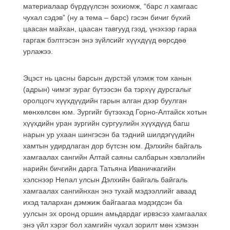
материалаар бүрдүүлсэн зохиомж, “барс л хамгаас
чухал сэдэв” (ну а тема – барс) гэсэн бичиг бүхий
цаасан майхан, цаасан тавгууд гээд, үнэхээр гараа
гаргаж бэлтгэсэн энэ зүйлсийг хүүхдүүд өөрсдөө
урлажээ.
Эцэст нь цасны барсын дүрстэй үлэмж том ханын
(адрын) чимэг зураг бүтээсэн ба тэрхүү дурсгалыг
оролцогч хүүхдүүдийн гарын алган дээр буулган
мөнхөлсөн юм. Зургийг бүтээхэд Горно-Алтайск хотын
хүүхдийн уран зургийн сургуулийн хүүхдүүд багш
нарын ур ухаан шингэсэн ба тэдний шилдэгүүдийн
хамтын удирдлаган дор бүтсэн юм. Дэлхийн байгаль
хамгаалах сангийн Алтай саяны салбарын хэвлэлийн
нарийн бичгийн дарга Татьяна Иваничкагийн
хэлснээр Непал улсын Дэлхийн байгаль байгаль
хамгаалах сангийнхан энэ тухай мэдээллийг аваад
ихэд талархан дэмжиж байгаагаа мэдэгдсэн ба
уулсын эх оронд оршин амьдардаг ирвэсээ хамгаалах
энэ үйл хэрэг бол хамгийн чухал зорилт мөн хэмээн