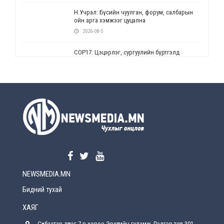
Н.Учрал: Бүсийн чуулган, форум, салбарын
ойн арга хэмжээг цуцална
2026-08-5
СОР17: Цэцэрлэг, сургуулийн бүртгэлд
өөрчлөлт орно
2026-08-5
УЕПГ: Биеэ үнэлэхийг зохион байгуулж, хүн
худалдаалсан хэргүүдийг шүүхэд
шилжүүлжээ
2026-08-5
Өнөөдрийн онч үг
2026-08-5
NEWSMEDIA.MN
Энэ сарын 15-наас эхлэн замын хөдөлгөөнд
өөрчлөлт орно
Бидний тухай
2026-08-4
ХАЯГ
С.Бямбацогт: Иргэд, бизнес эрхлэгчдэд
Сүхбаатар дүүрэг 7-р хороо Эрхүүгийн гудамж Дэлгэр төв 301
хүрсэн өгөөжөөрөө ажлаа үнэлж, хэрэгжилтээ