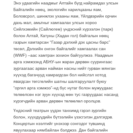
Энэ удаагийн наадмыг Алтайн бүгд найрамдах улсын
Байгалийн нөөц, экологийн харилцааны яам,
Боловсрол, шинжлэх ухааны яам, Үйлдвэрийн орчин
дахь мал, амьтныг хамгаалах улсын хороо
Сийлхэмийн (Сайлюгем) үндэсний хүрээлэн (парк)
болон Алтай, Катуны (Хадан гол) байгалын нөөц
газрын хамтарсан “Газар дэлхий дэх цасны барс”
төсөл, Дэлхийн онгон байгалийг хамгаалах сан
(WWF) –аас хамтран зохион байгуулжээ. Наадмын
арга хэмжээнд АБНУ-ын жаран дөрвөн суурингаас
зургаагаас арван найман насны нийт гурван мянган
хүүхэд багачууд хамрагдсан бол нийслэл хотод
явагдсан төгсгөлийн шатны шалгаруулалт буюу
“оргил арга хэмжээ”-нд бүс нутаг болон мужуудаас
төлөөлсөн нэг зуун хүүхэд мөн тус газруудаас насанд
хүрэгчдийн арван дөрвөн төлөөлөл оролцов.
Үндэсний театрын үүдэн танхимд гэрэл зургийн
болон, хүүхдүүдийн бүтээлийн үзэсгэлэн дэлгэгдэв.
Концертын нээлтийг үнэхээр сонгодог түвшинд
явуулахаар нямбайлан бэлджээ. Дан байгалийн