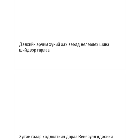
Дэлхийн эрчим хүчний зах зээлд нөлөөлөх шинэ
шийдвэр гарлаа
Хүчтэй газар хөдлөлтийн дараа Венесуэл үндэсний