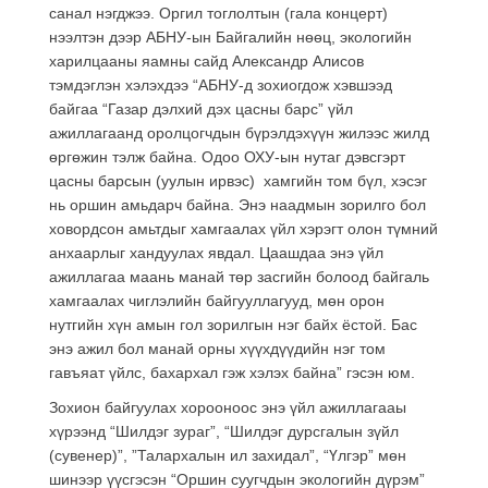
санал нэгджээ. Оргил тоглолтын (гала концерт)
нээлтэн дээр АБНУ-ын Байгалийн нөөц, экологийн
харилцааны яамны сайд Александр Алисов
тэмдэглэн хэлэхдээ “АБНУ-д зохиогдож хэвшээд
байгаа “Газар дэлхий дэх цасны барс” үйл
ажиллагаанд оролцогчдын бүрэлдэхүүн жилээс жилд
өргөжин тэлж байна. Одоо ОХУ-ын нутаг дэвсгэрт
цасны барсын (уулын ирвэс) хамгийн том бүл, хэсэг
нь оршин амьдарч байна. Энэ наадмын зорилго бол
ховордсон амьтдыг хамгаалах үйл хэрэгт олон түмний
анхаарлыг хандуулах явдал. Цаашдаа энэ үйл
ажиллагаа маань манай төр засгийн болоод байгаль
хамгаалах чиглэлийн байгууллагууд, мөн орон
нутгийн хүн амын гол зорилгын нэг байх ёстой. Бас
энэ ажил бол манай орны хүүхдүүдийн нэг том
гавъяат үйлс, бахархал гэж хэлэх байна” гэсэн юм.
Зохион байгуулах хорооноос энэ үйл ажиллагааы
хүрээнд “Шилдэг зураг”, “Шилдэг дурсгалын зүйл
(сувенер)”, ”Талархалын ил захидал”, “Үлгэр” мөн
шинээр үүсгэсэн “Оршин суугчдын экологийн дүрэм”