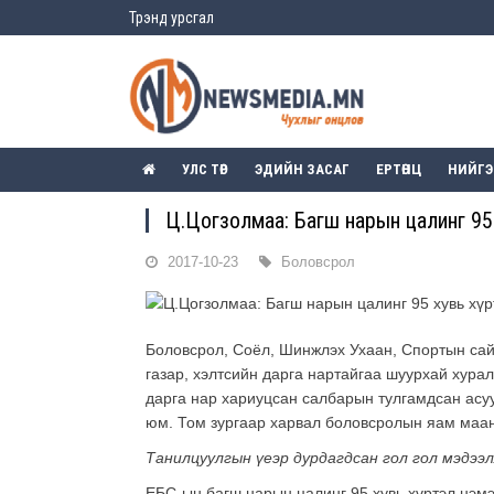
Трэнд урсгал
УЛС ТӨР
ЭДИЙН ЗАСАГ
ЕРТӨНЦ
НИЙГ
Ц.Цогзолмаа: Багш нарын цалинг 95
2017-10-23
Боловсрол
Боловсрол, Соёл, Шинжлэх Ухаан, Спортын сай
газар, хэлтсийн дарга нартайгаа шуурхай хурал
дарга нар хариуцсан салбарын тулгамдсан асуу
юм. Том зургаар харвал боловсролын яам маан
Танилцуулгын үеэр дурдагдсан гол гол мэдээл
ЕБС-ын багш нарын цалинг 95 хувь хүртэл нэмэ