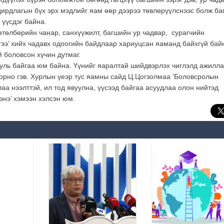
дирдлагын бүх эрх мэдлийг яам өөр дээрээ төвлөрүүлснээс болж ба
үүсдэг байна.
төлбөрийн чанар, санхүүжилт, багшийн ур чадвар, сурагчийн
лгээ’ хийх чадавх одоогийн байдлаар хариуцсан яаманд байхгүй бай
 боловсон хүчин дутмаг.
ууль байгаа юм байна. Үүнийг яаралтай шийдвэрлэх чиглэлд ажилл
 орно гэв. Хурлын үеэр тус яамны сайд Ц.Цогзолмаа ‘Боловсролын
аа нээлттэй, ил тод явуулна, үүсээд байгаа асуудлаа олон нийтэд
нэ’ хэмээн хэлсэн юм.