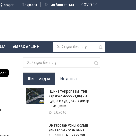
үй сэдэв
Подкаст
Танил биш танил
COVID-19
LIA
АМРАХ АГШИН
Шинэ мэдээ
Их уншсан
“Шинэ тойрог зам” төсөл
хэрэгжсэнээр хөдөлгөөний
дундаж хурд 23.3 хувиар
нэмэгдэнэ
ан
2026-08-5
Он гарсаар усны ослын
улмаас 59 иргэн амиа
алдсаны 14 нь хүүхэд
варыг