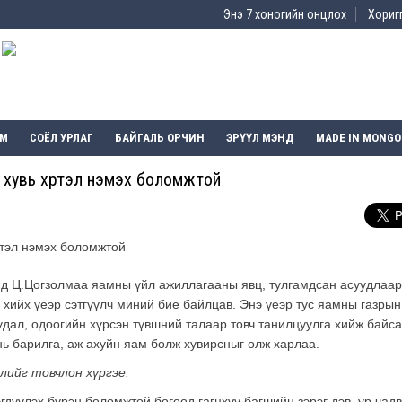
Энэ 7 хоногийн онцлох
Хоригг
ЭМ
СОЁЛ УРЛАГ
БАЙГАЛЬ ОРЧИН
ЭРҮҮЛ МЭНД
MADE IN MONGO
 хувь хүртэл нэмэх боломжтой
д Ц.Цогзолмаа яамны үйл ажиллагааны явц, тулгамдсан асуудлаар
 хийх үеэр сэтгүүлч миний бие байлцав. Энэ үеэр тус яамны газрын
дал, одоогийн хүрсэн түвшний талаар товч танилцуулга хийж байс
ь барилга, аж ахуйн яам болж хувирсныг олж харлаа.
лийг товчлон хүргэе:
гдүүлэх бүрэн боломжтой бөгөөд гагцхүү багшийн зэрэг дэв, ур чад