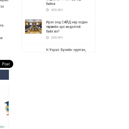
байна
гш
2026-08-5
Ирэх онд САЙД нар хэдэн
на.
төгрөгийн эрх мэдэлтэй
байх вэ?
аж
2026-08-5
Н.Учрал: Бүсийн чуулган,
форум, салбарын ойн
арга хэмжээг цуцална
2026-08-5
СОР17: Цэцэрлэг,
сургуулийн бүртгэлд
өөрчлөлт орно
2026-08-5
УЕПГ: Биеэ үнэлэхийг
зохион байгуулж, хүн
худалдаалсан хэргүүдийг
шүүхэд шилжүүлжээ
2026-08-5