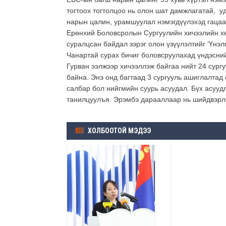
тогтоох тогтолцоо нь олон шат дамжлагатай, у
нарын цалин, урамшуулал нэмэгдүүлэхэд гацаа 
Ерөнхий Боловсролын Сургуулийн хичээлийн хө
суралцсан байдал зэрэг олон үзүүлэлтийг ‘Үнэ
Чанартай сурах бичиг боловсруулахад үндэсний
Гурван ээлжээр хичээллэж байгаа нийт 24 сург
байна. Энэ онд багтаад 3 сургууль ашиглалтад
салбар бол нийгмийн суурь асуудал. Бүх асуудл
танилцуулъя. Эрэмбэ дарааллаар нь шийдвэрлэ
ХОЛБООТОЙ МЭДЭЭ