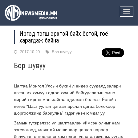
Toggle
naviga
Иргэд тэгш эрхтэй байх ёстой, гоё
харагдаж байна
2017-10-20
Бор шувуу
Бор шувуу
Цагтаа Монгол Улсын бүхий л өндөр суудалд заларч
явсан их хүмүүн өдгөө хүчний байгууллагын өмнө
жирийн иргэн маньтайгаа адилхан болжээ. Ёстой л
нөгөө “Цаст уулын цагаан арслан цагаа болохоор
шоргоолжинд бариулна” гэдэг үнэн юмдаг уу.
Замын түгжрэлээс үл шалтгаалан үймсэн олныг нам
зогсоогоод, маяктай машинаар цагдаа нараар
ёслуулан өнгөрдөг эрхэм өдгөө унаагаа журамлуулах