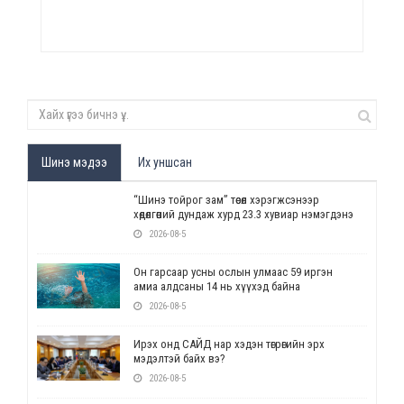
Шинэ мэдээ
Их уншсан
“Шинэ тойрог зам” төсөл хэрэгжсэнээр
хөдөлгөөний дундаж хурд 23.3 хувиар нэмэгдэнэ
2026-08-5
Он гарсаар усны ослын улмаас 59 иргэн
амиа алдсаны 14 нь хүүхэд байна
2026-08-5
Ирэх онд САЙД нар хэдэн төгрөгийн эрх
мэдэлтэй байх вэ?
2026-08-5