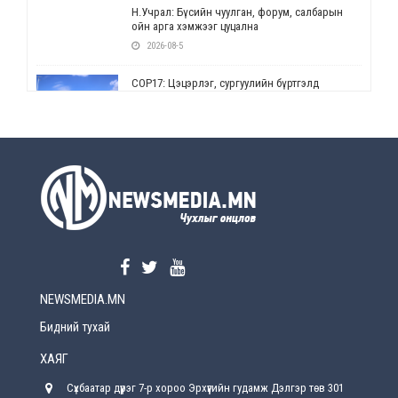
Н.Учрал: Бүсийн чуулган, форум, салбарын
ойн арга хэмжээг цуцална
2026-08-5
СОР17: Цэцэрлэг, сургуулийн бүртгэлд
өөрчлөлт орно
2026-08-5
УЕПГ: Биеэ үнэлэхийг зохион байгуулж, хүн
худалдаалсан хэргүүдийг шүүхэд
шилжүүлжээ
2026-08-5
Өнөөдрийн онч үг
2026-08-5
NEWSMEDIA.MN
Энэ сарын 15-наас эхлэн замын хөдөлгөөнд
өөрчлөлт орно
Бидний тухай
2026-08-4
ХАЯГ
С.Бямбацогт: Иргэд, бизнес эрхлэгчдэд
Сүхбаатар дүүрэг 7-р хороо Эрхүүгийн гудамж Дэлгэр төв 301
хүрсэн өгөөжөөрөө ажлаа үнэлж, хэрэгжилтээ