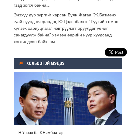
гээд зогсч байна…
Энэхүү дүр зургийг харсан Буян Жагаа “Ж.Батмөнх
гуай сүүнд очерлодог, Ю.Цэдэнбалыг “Түүхийн өмнө
хүлээх хариуцлага” нэвтрүүлэгт оруулдаг үеийг
санагдуулж байна” хэмээн өөрийн нүүр хуудсанд
хөгжилдсөн байх юм.
ХОЛБООТОЙ МЭДЭЭ
Н.Учрал ба Х.Нямбаатар