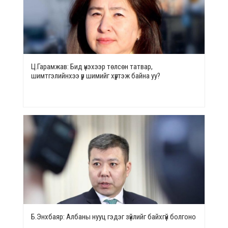
Ц.Гарамжав: Бид үнэхээр төлсөн татвар,
шимтгэлийнхээ үр шимийг хүртэж байна уу?
Б.Энхбаяр: Албаны нууц гэдэг зүйлийг байхгүй болгоно