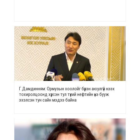
Г.Дамдинням: Ормузын хоолойг бүрэн аюулгүй нээх
тохиролцоонд хүрсэн тул түүхий нефтийн үнэ бууж
эхэлсэн тун сайн мэдээ байна