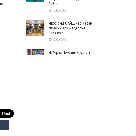
лон
байна
2026-08-5
Ирэх онд САЙД нар хэдэн
төгрөгийн эрх мэдэлтэй
байх вэ?
2026-08-5
Н.Учрал: Бүсийн чуулган,
форум, салбарын ойн
арга хэмжээг цуцална
2026-08-5
СОР17: Цэцэрлэг,
сургуулийн бүртгэлд
өөрчлөлт орно
2026-08-5
УЕПГ: Биеэ үнэлэхийг
зохион байгуулж, хүн
худалдаалсан хэргүүдийг
шүүхэд шилжүүлжээ
2026-08-5