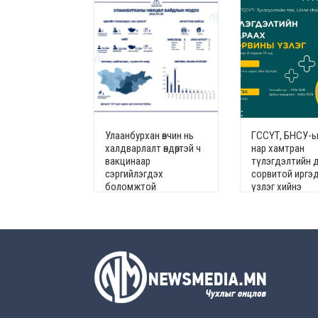
Улаанбурхан өвчин нь
ГССҮТ, БНСУ-ы
халдварлалт өндөртэй ч
нар хамтран
вакцинаар
түлэгдэлтийн 
сэргийлэгдэх
сорвитой иргэ
боломжтой
үзлэг хийнэ