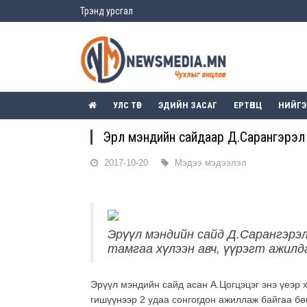
Трэнд урсгал
УЛС ТӨР
ЭДИЙН ЗАСАГ
ЕРТӨНЦ
НИЙГ
Эрүүл мэндийн сайдаар Д.Сарангэрэл
2017-10-20
Мэдээ мэдээлэл
Эрүүл мэндийн сайд Д.Сарангэрэ
тамгаа хүлээн авч, үүрэгт ажилд
Эрүүл мэндийн сайд асан А.Цогцэцэг энэ үеэр 
гишүүнээр 2 удаа сонгогдон ажиллаж байгаа бө