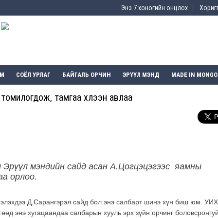
Энэ 7 хоногийн онцлох
Хоригг
ЭМ
СОЁЛ УРЛАГ
БАЙГАЛЬ ОРЧИН
ЭРҮҮЛ МЭНД
MADE IN MONGO
 томилогдож, тамгаа хүлээн авлаа
л Эрүүл мэндийн сайд асан А.Цогцэцэгээс яамны
аа орлоо.
хэлэхдээ Д.Сарангэрэл сайд бол энэ салбарт шинэ хүн биш юм. УИ
гөөд энэ хугацаандаа салбарын хууль эрх зүйн орчинг боловсронгу