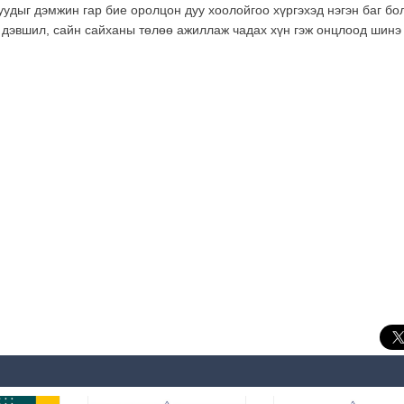
уудыг дэмжин гар бие оролцон дуу хоолойгоо хүргэхэд нэгэн баг бо
дэвшил, сайн сайханы төлөө ажиллаж чадах хүн гэж онцлоод шинэ