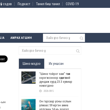
үй сэдэв
Подкаст
Танил биш танил
COVID-19
LIA
АМРАХ АГШИН
Шинэ мэдээ
Их уншсан
“Шинэ тойрог зам” төсөл
хэрэгжсэнээр хөдөлгөөний
дундаж хурд 23.3 хувиар
нэмэгдэнэ
2026-08-5
Он гарсаар усны ослын
Х-ын
улмаас 59 иргэн амиа
й
алдсаны 14 нь хүүхэд