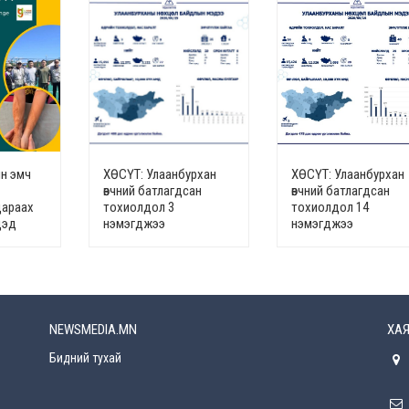
н эмч
ХӨСҮТ: Улаанбурхан
ХӨСҮТ: Улаанбурхан
өвчний батлагдсан
өвчний батлагдсан
дараах
тохиолдол 3
тохиолдол 14
дэд
нэмэгджээ
нэмэгджээ
NEWSMEDIA.MN
ХАЯ
Бидний тухай