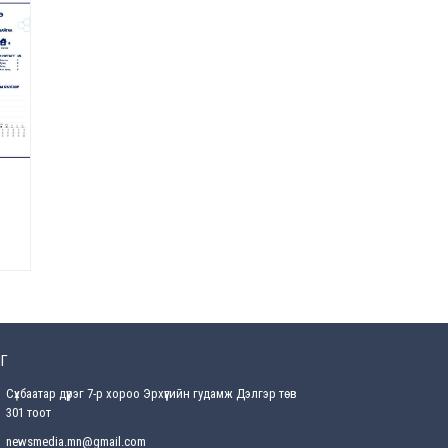
Өнөөдрийн онч үг
2026-08-5
Энэ сарын 15-наас эхлэн
замын хөдөлгөөнд өөрчлөлт
орно
2026-08-4
С.Бямбацогт: Иргэд,
бизнес эрхлэгчдэд
хүрсэн өгөөжөөрөө ажлаа үнэлж,
хэрэгжилтээ тайлагнадаг
байх ёстой
2026-08-4
Улсын онцгой комисс
өвөлжилтийн бэлтгэл,
бэлэн байдлыг хангах
Г
чиглэлээр хуралдлаа
Сүхбаатар дүүрэг 7-р хороо Эрхүүгийн гудамж Дэлгэр төв
2026-07-30
301 тоот
Баян-Өлгийн дараагийн
newsmedia.mn@gmail.com