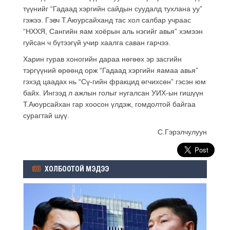
түүнийг “Гадаад хэргийн сайдын суудалд тухлана уу”
гэжээ. Гэвч Т.Аюурсайханд тас хол салбар учраас
“НХХЯ, Сангийн яам хоёрын аль нэгийг авья” хэмээн
гуйсан ч бүтээгүй учир хаалга саван гарчээ.
Харин гурав хоногийн дараа нөгөөх эр засгийн
тэргүүний өрөөнд орж “Гадаад хэрг
ийн яамаа авья”
гэхэд цаадах нь “Сү-гийн фракцид өгчихсөн” гэсэн юм
байх. Ингээд л ажлын голыг нугалсан УИХ-ын гишүүн
Т.Аюурсайхан гар хоосон үлдэж, гомдолтой байгаа
сурагтай шүү.
С.Гэрэлчулуун
ХОЛБООТОЙ МЭДЭЭ