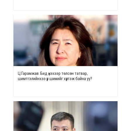
Ц.Гарамжав: Бид үнэхээр төлсөн татвар,
шимтгэлийнхээ үр шимийг хүртэж байна уу?