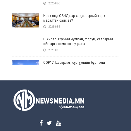
2026-08-5
Ирэх онд САЙД нар хэдэн төгрөгийн эрх
мэдэлтэй байх вэ?
2026-08-5
Н.Учрал: Бүсийн чуулган, форум, салбарын
ойн арга хэмжээг цуцална
2026-08-5
СОР17: Цэцэрлэг, сургуулийн бүртгэлд
өөрчлөлт орно
2026-08-5
УЕПГ: Биеэ үнэлэхийг зохион байгуулж, хүн
худалдаалсан хэргүүдийг шүүхэд
шилжүүлжээ
2026-08-5
Өнөөдрийн онч үг
2026-08-5