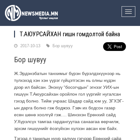
Toggle
naviga
Т.АЮУРСАЙХАН гишүүн гомдолтой байна
2017-10-13
Бор шувуу
Бор шувуу
Ж.Эрдэнэбатын танхимыг бүрэн бүрэлдэхүүнээр нь
түлхэхэд хэн хэн үүрэг гүйцэтгэсэн нь олны нүдэн
дээр ил байсан. Энэхүү “босогчдын” эгнээг УИХ-ын
гишүүн Т.Аюурсайхан оройлон гол үүргийг нугалсан
гэхэд болно. Тийм учраас Шадар сайд юм уу, ЗГХЭГ-
ын дарга болно гэж боджээ. Гэвч их бодсон газар
есөн шөнө хоолгүй гэж…. Шинэхэн Ерөнхий сайд
У.Хүрэлсүх тамгаа гардангуутаа санаагаа өөрчилж,
эрхэм гишүүнийг ёозгүйхэн хүлээн авсан юм байх.
Тэгээд л танилын нүүр халуун гэгчээр Ерөнхий сайд