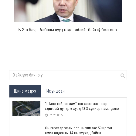
Б.Энхбаяр: Албаны нууц гэдэг зүйлийг байхгүй болгоно
Шинэ мэдээ
Их уншсан
“Шинэ тойрог зам” төсөл хэрэгжсэнээр
хөдөлгөөний дундаж хурд 23.3 хувиар нэмэгдэнэ
2026-08-5
Он гарсаар усны ослын улмаас 59 иргэн
амиа алдсаны 14 нь хүүхэд байна