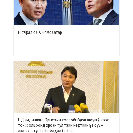
Н.Учрал ба Х.Нямбаатар
Г.Дамдинням: Ормузын хоолойг бүрэн аюулгүй нээх
тохиролцоонд хүрсэн тул түүхий нефтийн үнэ бууж
эхэлсэн тун сайн мэдээ байна