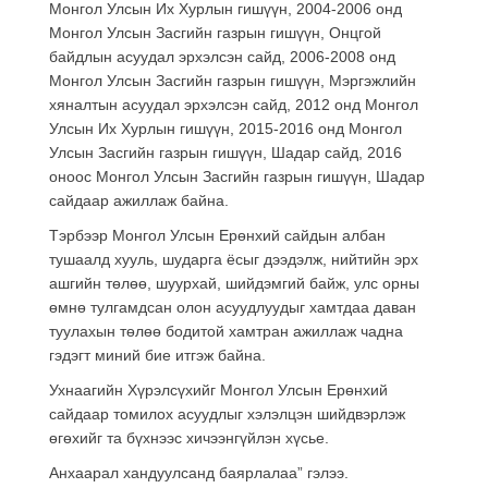
Монгол Улсын Их Хурлын гишүүн, 2004-2006 онд
Монгол Улсын Засгийн газрын гишүүн, Онцгой
байдлын асуудал эрхэлсэн сайд, 2006-2008 онд
Монгол Улсын Засгийн газрын гишүүн, Мэргэжлийн
хяналтын асуудал эрхэлсэн сайд, 2012 онд Монгол
Улсын Их Хурлын гишүүн, 2015-2016 онд Монгол
Улсын Засгийн газрын гишүүн, Шадар сайд, 2016
оноос Монгол Улсын Засгийн газрын гишүүн, Шадар
сайдаар ажиллаж байна.
Тэрбээр Монгол Улсын Ерөнхий сайдын албан
тушаалд хууль, шударга ёсыг дээдэлж, нийтийн эрх
ашгийн төлөө, шуурхай, шийдэмгий байж, улс орны
өмнө тулгамдсан олон асуудлуудыг хамтдаа даван
туулахын төлөө бодитой хамтран ажиллаж чадна
гэдэгт миний бие итгэж байна.
Ухнаагийн Хүрэлсүхийг Монгол Улсын Ерөнхий
сайдаар томилох асуудлыг хэлэлцэн шийдвэрлэж
өгөхийг та бүхнээс хичээнгүйлэн хүсье.
Анхаарал хандуулсанд баярлалаа” гэлээ.