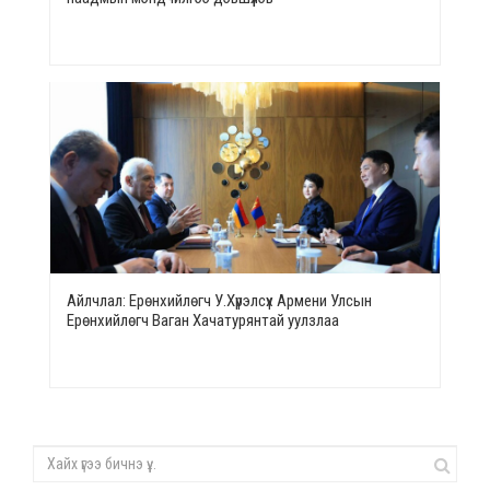
Айлчлал: Ерөнхийлөгч У.Хүрэлсүх Армени Улсын
Ерөнхийлөгч Ваган Хачатурянтай уулзлаа