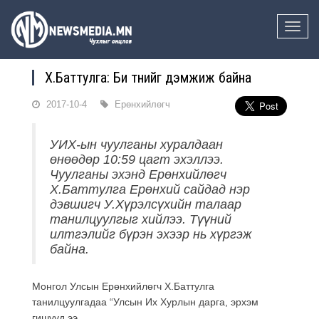
Toggle
naviga
Х.Баттулга: Би түүнийг дэмжиж байна
2017-10-4
Ерөнхийлөгч
УИХ-ын чуулганы хуралдаан
өнөөдөр 10:59 цагт эхэллээ.
Чуулганы эхэнд Ерөнхийлөгч
Х.Баттулга Ерөнхий сайдад нэр
дэвшигч У.Хүрэлсүхийн талаар
танилцуулгыг хийлээ. Түүний
илтгэлийг бүрэн эхээр нь хүргэж
байна.
Монгол Улсын Ерөнхийлөгч Х.Баттулга
танилцуулгадаа “Улсын Их Хурлын дарга, эрхэм
гишүүд ээ,