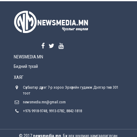
УЕПГ: Биеэ үнэлэхийг зохион байгуулж, хүн
худалдаалсан хэргүүдийг шүүхэд
шилжүүлжээ
2026-08-5
Өнөөдрийн онч үг
2026-08-5
NEWSMEDIA.MN
Энэ сарын 15-наас эхлэн замын хөдөлгөөнд
өөрчлөлт орно
Бидний тухай
2026-08-4
ХАЯГ
С.Бямбацогт: Иргэд, бизнес эрхлэгчдэд
Сүхбаатар дүүрэг 7-р хороо Эрхүүгийн гудамж Дэлгэр төв 301
хүрсэн өгөөжөөрөө ажлаа үнэлж, хэрэгжилтээ
тайлагнадаг байх ёстой
тоот
2026-08-4
newsmedia.mn@gmail.com
+976 9918-9748, 9913-0782, 8842-1818
Улсын онцгой комисс өвөлжилтийн бэлтгэл,
бэлэн байдлыг хангах чиглэлээр хуралдлаа
2026-07-30
© 2017
newsmedia.mn
. Бүх эрх хуулиар хамгаалагдсан.
Баян-Өлгийн дараагийн засаг “ноён”-ы