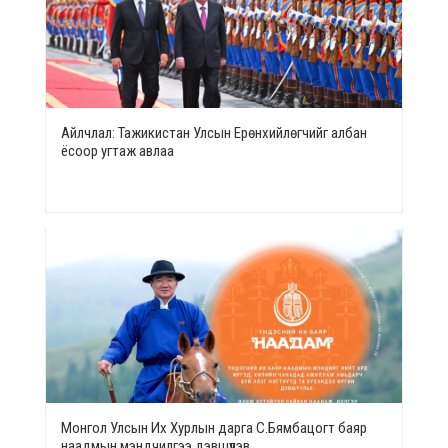
Айлчлал: Тажикистан Улсын Ерөнхийлөгчийг албан
ёсоор угтаж авлаа
Монгол Улсын Их Хурлын дарга С.Бямбацогт баяр
наадмын мэндчилгээ дэвшүүлэв