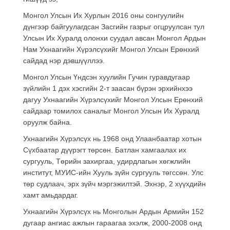
Монгол Улсын Их Хурлын 2016 оны сонгуулийн
дүнгээр байгуулагдсан Засгийн газрыг огцруулсан тул
Улсын Их Хуралд олонхи суудал авсан Монгол Ардын
Нам Ухнаагийн Хүрэлсүхийг Монгол Улсын Ерөнхий
сайдад нэр дэвшүүллээ.
Монгол Улсын Үндсэн хуулийн Гучин гуравдугаар
зүйлийн 1 дэх хэсгийн 2-т заасан бүрэн эрхийнхээ
дагуу Ухнаагийн Хүрэлсүхийг Монгол Улсын Ерөнхий
сайдаар томилох саналыг Монгол Улсын Их Хуралд
оруулж байна.
Ухнаагийн Хүрэлсүх нь 1968 онд Улаанбаатар хотын
Сүхбаатар дүүрэгт төрсөн. Батлан хамгаалах их
сургууль, Төрийн захиргаа, удирдлагын хөгжлийн
институт, МУИС-ийн Хууль зүйн сургууль төгссөн. Улс
төр судлаач, эрх зүйч мэргэжилтэй. Эхнэр, 2 хүүхдийн
хамт амьдардаг.
Ухнаагийн Хүрэлсүх нь Монголын Ардын Армийн 152
дугаар ангиас ажлын гараагаа эхэлж, 2000-2008 онд