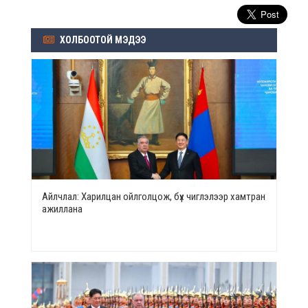
ХОЛБООТОЙ МЭДЭЭ
Айлчлал: Харилцан ойлголцож, бүх чиглэлээр хамтран
ажиллана