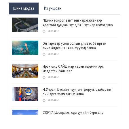
Шинэ мэдээ
Их уншсан
“Шинэ тойрог зам” төсөл хэрэгжсэнээр
хөдөлгөөний дундаж хурд 23.3 хувиар нэмэгдэнэ
2026-08-5
Он гарсаар усны ослын улмаас 59 иргэн
амиа алдсаны 14 нь хүүхэд байна
2026-08-5
Ирэх онд САЙД нар хэдэн төгрөгийн эрх
мэдэлтэй байх вэ?
2026-08-5
Н.Учрал: Бүсийн чуулган, форум, салбарын
ойн арга хэмжээг цуцална
2026-08-5
СОР17: Цэцэрлэг, сургуулийн бүртгэлд
өөрчлөлт орно
2026-08-5