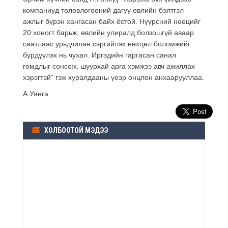
компаниуд төлөвлөгөөний дагуу өвлийн бэлтгэл
ажлыг бүрэн хангасан байх ёстой. Нүүрсний нөөцийг
20 хоногт барьж, өвлийн улиралд болзошгүй аваар
саатлаас урьдчилан сэргийлэх нөхцөл боломжийг
бүрдүүлэх нь чухал. Иргэдийн гаргасан санал
гомдлыг сонсож, шуурхай арга хэмжээ авч ажиллах
хэрэгтэй” гэж хуралдааны үеэр онцлон анхаарууллаа.
А.Уянга
ХОЛБООТОЙ МЭДЭЭ