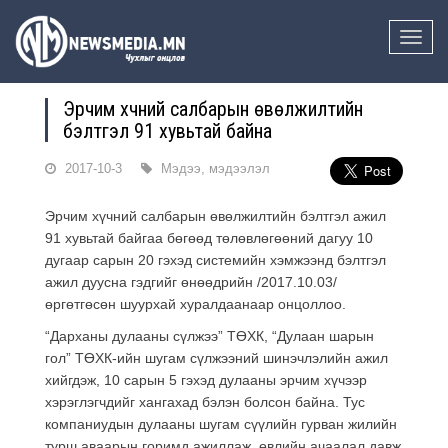
Toggle
naviga
Эрчим хүчний салбарын өвөлжилтийн
бэлтгэл 91 хувьтай байна
2017-10-3
Мэдээ, мэдээлэл
Эрчим хүчний салбарын өвөлжилтийн бэлтгэл ажил
91 хувьтай байгаа бөгөөд төлөвлөгөөний дагуу 10
дугаар сарын 20 гэхэд системийн хэмжээнд бэлтгэл
ажил дуусна гэдгийг өнөөдрийн /2017.10.03/
өргөтгөсөн шуурхай хуралдаанаар онцоллоо.
“Дарханы дулааны сүлжээ” ТӨХК, “Дулаан шарын
гол” ТӨХК-ийн шугам сүлжээний шинэчлэлийн ажил
хийгдэж, 10 сарын 5 гэхэд дулааны эрчим хүчээр
хэрэглэгчдийг хангахад бэлэн болсон байна. Тус
компаниудын дулааны шугам сүүлийн гурван жилийн
турш аваарын горимд ажиллаж, өвлийн ачаалал давж