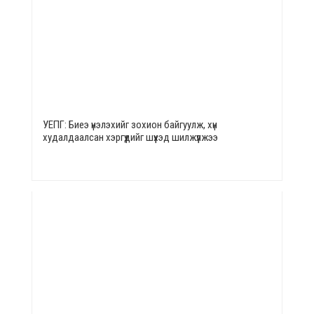
УЕПГ: Биеэ үнэлэхийг зохион байгуулж, хүн
худалдаалсан хэргүүдийг шүүхэд шилжүүлжээ