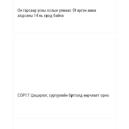
Он гарсаар усны ослын улмаас 59 иргэн амиа
алдсаны 14 нь хүүхэд байна
СОР17: Цэцэрлэг, сургуулийн бүртгэлд өөрчлөлт орно