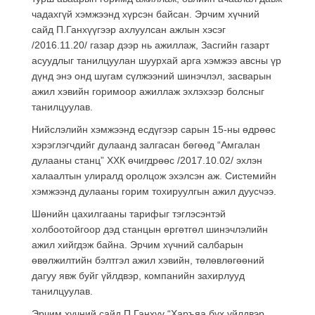
чадахгүй хэмжээнд хүрсэн байсан. Эрчим хүчний
сайд П.Ганхүүгээр ахлуулсан ажлын хэсэг
/2016.11.20/ газар дээр нь ажиллаж, Засгийн газарт
асуудлыг танилцуулан шуурхай арга хэмжээ авсны үр
дүнд энэ онд шугам сүлжээний шинэчлэл, засварын
ажил хэвийн горимоор ажиллаж эхлэхээр болсныг
танилцуулав.
Нийслэлийн хэмжээнд есдүгээр сарын 15-ны өдрөөс
хэрэглэгчдийг дулаанд залгасан бөгөөд “Амгалан
дулааны станц” ХХК өчигдрөөс /2017.10.02/ эхлэн
халаалтын улиралд оролцож эхэлсэн аж. Системийн
хэмжээнд дулааны горим тохируулгын ажил дуусчээ.
Шөнийн цахилгааны тарифыг тэглэсэнтэй
холбоотойгоор дэд станцын өргөтгөл шинэчлэлийн
ажил хийгдэж байна. Эрчим хүчний салбарын
өвөлжилтийн бэлтгэл ажил хэвийн, төлөвлөгөөний
дагуу явж буйг үйлдвэр, компанийн захирлууд
танилцуулав.
Эрчим хүчний сайд П.Ганхүү “Харъяа бүх үйлдвэр