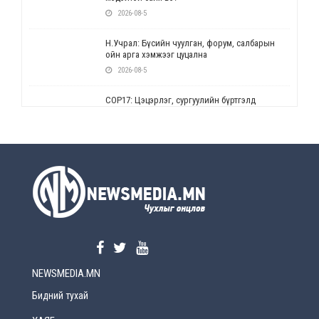
2026-08-5
Н.Учрал: Бүсийн чуулган, форум, салбарын
ойн арга хэмжээг цуцална
2026-08-5
СОР17: Цэцэрлэг, сургуулийн бүртгэлд
өөрчлөлт орно
2026-08-5
УЕПГ: Биеэ үнэлэхийг зохион байгуулж, хүн
худалдаалсан хэргүүдийг шүүхэд
шилжүүлжээ
2026-08-5
Өнөөдрийн онч үг
2026-08-5
NEWSMEDIA.MN
Энэ сарын 15-наас эхлэн замын хөдөлгөөнд
өөрчлөлт орно
Бидний тухай
2026-08-4