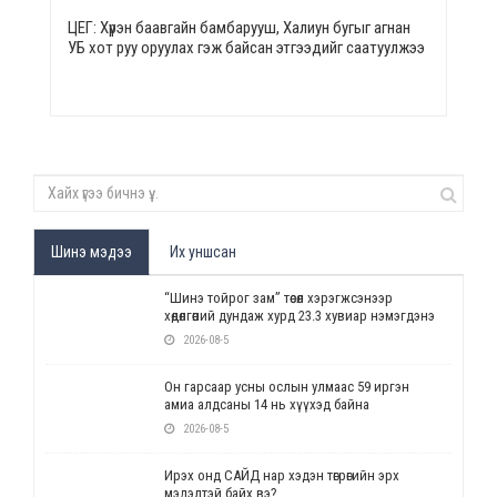
ЦЕГ: Хүрэн баавгайн бамбарууш, Халиун бугыг агнан
УБ хот руу оруулах гэж байсан этгээдийг саатуулжээ
Шинэ мэдээ
Их уншсан
“Шинэ тойрог зам” төсөл хэрэгжсэнээр
хөдөлгөөний дундаж хурд 23.3 хувиар нэмэгдэнэ
2026-08-5
Он гарсаар усны ослын улмаас 59 иргэн
амиа алдсаны 14 нь хүүхэд байна
2026-08-5
Ирэх онд САЙД нар хэдэн төгрөгийн эрх
мэдэлтэй байх вэ?