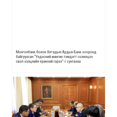
Монголбанк болон Хятадын Ардын Банк хооронд
байгуулсан “Үндэсний мөнгөн тэмдэгт солилцох
своп хэлцлийн ерөнхий гэрээ”-г сунгалаа