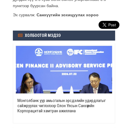
пунктээр буурсан байна.
Эх сурвалж:
Санхүүгийн зохицуулах хороо
ХОЛБООТОЙ МЭДЭЭ
Монголбанк уур амьсгалын эрсдэлийн удирдлагыг
сайжруулах чиглэлээр Олон Улсын Санхүүгийн
Корпорацитай хамтран ажиллана