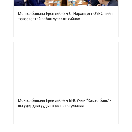
Монголбанкны Ерөнхийлөгч С. Наранцогт ОУВС-гийн
төлөөлөлтэй албан уулзалт хийлээ
Монголбанкны Ерөнхийлөгч БНСУ-ын “Какао банк”-
ны удирдлагуудыг хүлээн авч уулзлаа