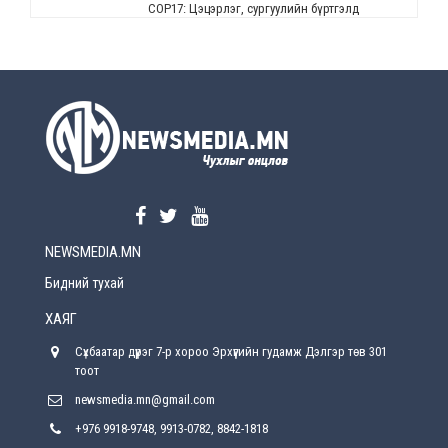
СОР17: Цэцэрлэг, сургуулийн бүртгэлд
өөрчлөлт орно
2026-08-5
УЕПГ: Биеэ үнэлэхийг зохион байгуулж, хүн
худалдаалсан хэргүүдийг шүүхэд
шилжүүлжээ
2026-08-5
Өнөөдрийн онч үг
2026-08-5
NEWSMEDIA.MN
Энэ сарын 15-наас эхлэн замын хөдөлгөөнд
өөрчлөлт орно
Бидний тухай
2026-08-4
ХАЯГ
С.Бямбацогт: Иргэд, бизнес эрхлэгчдэд
Сүхбаатар дүүрэг 7-р хороо Эрхүүгийн гудамж Дэлгэр төв 301
хүрсэн өгөөжөөрөө ажлаа үнэлж, хэрэгжилтээ
тайлагнадаг байх ёстой
тоот
2026-08-4
newsmedia.mn@gmail.com
+976 9918-9748, 9913-0782, 8842-1818
Улсын онцгой комисс өвөлжилтийн бэлтгэл,
бэлэн байдлыг хангах чиглэлээр хуралдлаа