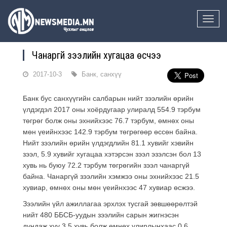
Toggle
naviga
Чанаргүй зээлийн хугацаа өсчээ
2017-10-3
Банк, санхүү
Банк бус санхүүгийн салбарын нийт зээлийн өрийн
үлдэгдэл 2017 оны хоёрдугаар улиралд 554.9 тэрбум
төгрөг болж оны эхнийхээс 76.7 тэрбум, өмнөх оны
мөн үеийнхээс 142.9 тэрбум төгрөгөөр өссөн байна.
Нийт зээлийн өрийн үлдэгдлийн 81.1 хувийг хэвийн
зээл, 5.9 хувийг хугацаа хэтэрсэн зээл эзэлсэн бол 13
хувь нь буюу 72.2 тэрбум төгрөгийн зээл чанаргүй
байна. Чанаргүй зээлийн хэмжээ оны эхнийхээс 21.5
хувиар, өмнөх оны мөн үеийнхээс 47 хувиар өсжээ.
Зээлийн үйл ажиллагаа эрхлэх тусгай зөвшөөрөлтэй
нийт 480 ББСБ-уудын зээлийн сарын жигнэсэн
дундаж хүү 3.5 хувь болж өмнөх улирлынхаас 0.6