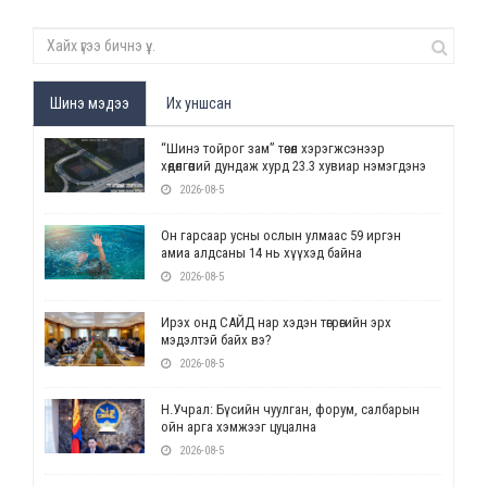
Шинэ мэдээ
Их уншсан
“Шинэ тойрог зам” төсөл хэрэгжсэнээр
хөдөлгөөний дундаж хурд 23.3 хувиар нэмэгдэнэ
2026-08-5
Он гарсаар усны ослын улмаас 59 иргэн
амиа алдсаны 14 нь хүүхэд байна
2026-08-5
Ирэх онд САЙД нар хэдэн төгрөгийн эрх
мэдэлтэй байх вэ?
2026-08-5
Н.Учрал: Бүсийн чуулган, форум, салбарын
ойн арга хэмжээг цуцална
2026-08-5