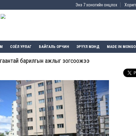
Энэ 7 хоногийн онцлох
Хоригг
ЭМ
СОЁЛ УРЛАГ
БАЙГАЛЬ ОРЧИН
ЭРҮҮЛ МЭНД
MADE IN MONGO
ргаантай барилгын ажлыг зогсоожээ