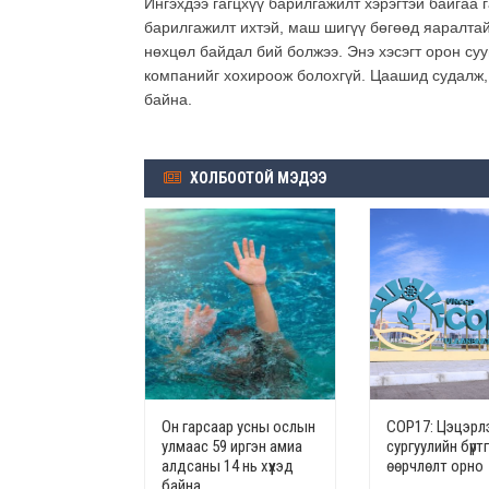
Ингэхдээ гагцхүү барилгажилт хэрэгтэй байгаа
барилгажилт ихтэй, маш шигүү бөгөөд яаралтай
нөхцөл байдал бий болжээ. Энэ хэсэгт орон су
компанийг хохироож болохгүй. Цаашид судалж,
байна.
ХОЛБООТОЙ МЭДЭЭ
Он гарсаар усны ослын
СОР17: Цэцэрлэ
улмаас 59 иргэн амиа
сургуулийн бүрт
алдсаны 14 нь хүүхэд
өөрчлөлт орно
байна