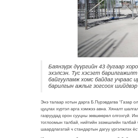
Баянзүрх дүүргийн 43 дугаар хо
эхэлсэн. Тус хэсэгт барилгажил
байгууламж хомс байдаг учраас и
барилгын ажлыг зогсоох шийдвэр
Энэ талаар хотын дарга Б.Пүрэвдагва “Газар о
цуцлах хүртэл арга хэмжээ авна. Хяналт шалга
газруудад орон сууцны зөвшөөрөл олгохгүй. Инг
тоглоомын талбай, нийтийн эзэмшлийн талбай б
шаардлагатай ч стандартын дагуу үргэлжлэх ёс