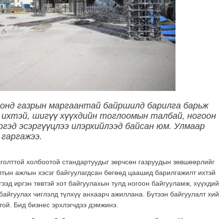
роонд газрын маргаантай байршилд барилга барьж
т ихтэй, шигүү хүүхдийн тоглоомын талбай, ногоон
ргэд эсэргүүцлээ илэрхийлээд байсан юм. Улмаар
 гаргажээ.
лголттой холбоотой стандартуудыг зөрчсөн газруудын зөвшөөрлийг
лтын ажлын хэсэг байгуулагдсан бөгөөд цаашид барилгажилт ихтэй
ээд иргэн төвтэй хот байгуулахын тулд ногоон байгууламж, хүүхди
айгуулах чиглэлд түлхүү анхаарч ажиллана. Бүтээн байгуулалт хий
той. Бид бизнес эрхлэгчдээ дэмжинэ.