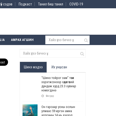
үй сэдэв
Подкаст
Танил биш танил
COVID-19
LIA
АМРАХ АГШИН
Шинэ мэдээ
Их уншсан
“Шинэ тойрог зам” төсөл
хэрэгжсэнээр хөдөлгөөний
дундаж хурд 23.3 хувиар
нэмэгдэнэ
Өчигдөр
Он гарсаар усны ослын
улмаас 59 иргэн амиа
алдсаны 14 нь хүүхэд