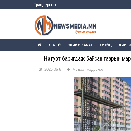
Трэнд урсгал
УЛС ТӨР
ЭДИЙН ЗАСАГ
ЕРТӨНЦ
НИЙГ
Натурт баригдаж байсан газрын ма
2026-06-9
Мэдээ, мэдээлэл