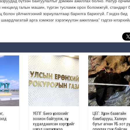
 газруудад бүтээн байгуулалтыг дэмжин ажиллах болно. Натур орчи
 нөхцөлд галын машин, түргэн тусламж орох боломжгүй, стандарт 
уц болон үйлчилгээний зориулалтаар барилга барихгүй. Гэхдээ бид
 шаардлагатай арга хэмжээг хэрэгжүүлэн ажиллана” гэдгээ илэрхий
г,
УЕПГ: Биеэ үнэлэхийг
ЦЕГ: Хүрэн баавгайн
гэлд
зохион байгуулж, хүн
бамбарууш, Халиун
худалдаалсан хэргүүдийг
бугыг агнан УБ хот р
шүүхэд шилжүүлжээ
оруулах гэж байсан