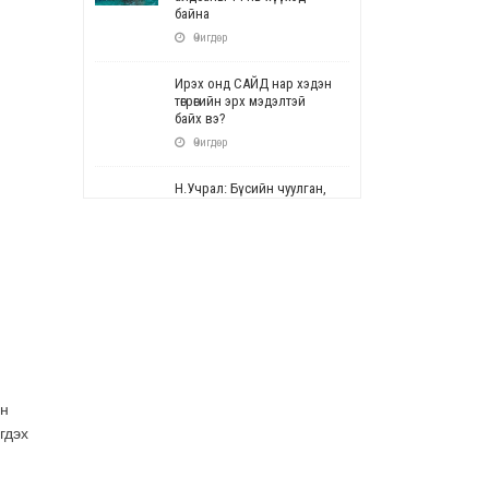
байна
Өчигдөр
Ирэх онд САЙД нар хэдэн
төгрөгийн эрх мэдэлтэй
байх вэ?
Өчигдөр
Н.Учрал: Бүсийн чуулган,
форум, салбарын ойн
арга хэмжээг цуцална
Өчигдөр
СОР17: Цэцэрлэг,
сургуулийн бүртгэлд
өөрчлөлт орно
Өчигдөр
УЕПГ: Биеэ үнэлэхийг
йн
зохион байгуулж, хүн
гдэх
худалдаалсан хэргүүдийг
шүүхэд шилжүүлжээ
Өчигдөр