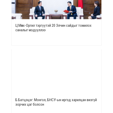
Ц.Мөнх-Оргил тэргүүтэй 20 Элчин сайдыг томилох
саналыг мэдүүллээ
Б.Батцэцэг: Монгол, БНСУ-ын иргэд харилцан визгүй
зорчих цаг болсон