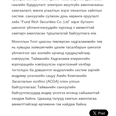
гаалийн бүрдүүлэлт, электрон аюулгүйн ажиллагааны
хамгаалалт, мөнгө угаалтын эсрэг хяналтын хайлтын
систем, санхүүгийн сүлжээн дэхь хөрөнгө оруулалт
хийх “Fund Rich Securities Co.,Ltd” зэрэг бүтээлч
шинэлэг үйлчилгээнүүдийн хүрээнд ч амжилттай
хамтарч ажилласан туршлагатай байгууллага юм.
Монголын Үнэт цаасны төвлөрсөн хадгаламжийн төв
нь хувьцаа эзэмшигчийн цахим тасалбарын шинэлэг
үйлчилгээг зах зээлийн орчинд хурдацтайгаар
нэвтрүүлж, Тайванийн Хадгаламж клирингийн
корпорацийн нэвтрүүлсэн хэрэглээний хялбар
тогтолцоо ба дэвшилтэт мэдээллийн систем зэргийг
өндрөөр үнэлэхийн сацуу Азийн Компанийн
Засаглалын холбоо (ACGA) олон улсын
байгууллагаас Тайванийн санхүүгийн
байгууллагуудад өндөр үнэлгээ өгсөнд сайшаалтай
хандаж байна. Цаашид талууд хамтын ажиллагаа
амжилттайгаар өргөжинө гэж найдаж байна.