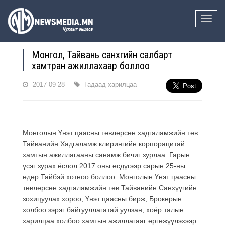
Toggle
naviga
Монгол, Тайвань санхүүгийн салбарт
хамтран ажиллахаар боллоо
2017-09-28
Гадаад харилцаа
Монголын Үнэт цаасны төвлөрсөн хадгаламжийн төв
Тайванийн Хадгаламж клирингийн корпорацитай
хамтын ажиллагааны санамж бичиг зурлаа. Гарын
үсэг зурах ёслол 2017 оны есдүгээр сарын 25-ны
өдөр Тайбэй хотноо боллоо. Монголын Үнэт цаасны
төвлөрсөн хадгаламжийн төв Тайванийн Санхүүгийн
зохицуулах хороо, Үнэт цаасны бирж, Брокерын
холбоо зэрэг байгууллагатай уулзан, хоёр талын
харилцаа холбоо хамтын ажиллагааг өргөжүүлэхээр