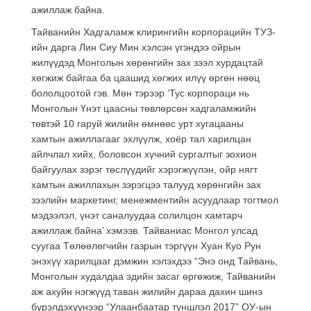
ажиллаж байна.
Тайванийн Хадгаламж клирингийн корпорацийн ТУЗ-
ийн дарга Лин Сиу Мин хэлсэн үгэндээ ойрын
жилүүдэд Монголын хөрөнгийн зах зээл хурдацтай
хөгжиж байгаа ба цаашид хөгжих илүү өргөн нөөц
бололцоотой гэв. Мөн тэрээр ‘Тус корпораци нь
Монголын Үнэт цаасны төвлөрсөн хадгаламжийн
төвтэй 10 гаруй жилийн өмнөөс урт хугацааны
хамтын ажиллагааг эхлүүлж, хоёр тал харилцан
айлчлал хийх, боловсон хүчний сургалтыг зохион
байгуулах зэрэг төслүүдийг хэрэгжүүлэн, ойр нягт
хамтын ажиллахын зэрэгцээ талууд хөрөнгийн зах
зээлийн маркетинг, менежментийн асуудлаар тогтмол
мэдээлэл, үнэт саналуудаа солилцон хамтарч
ажиллаж байна’ хэмээв. Тайваниас Монгол улсад
суугаа Төлөөлөгчийн газрын тэргүүн Хуан Куо Рун
энэхүү харилцааг дэмжин хэлэхдээ “Энэ онд Тайвань,
Монголын худалдаа эдийн засаг өргөжиж, Тайванийн
аж ахуйн нэгжүүд таван жилийн дараа дахин шинэ
бүрэлдэхүүнээр “Улаанбаатар түншлэл 2017” ОУ-ын