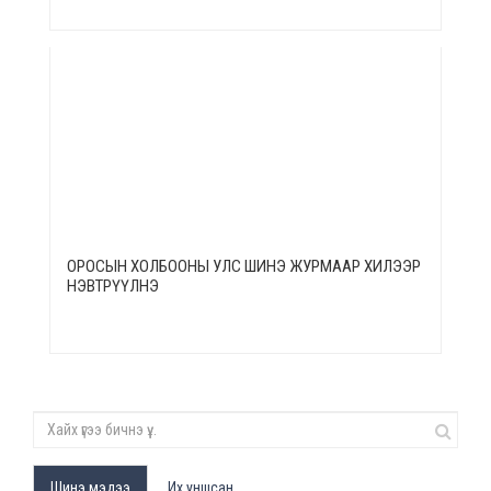
ОРОСЫН ХОЛБООНЫ УЛС ШИНЭ ЖУРМААР ХИЛЭЭР
НЭВТРҮҮЛНЭ
Шинэ мэдээ
Их уншсан