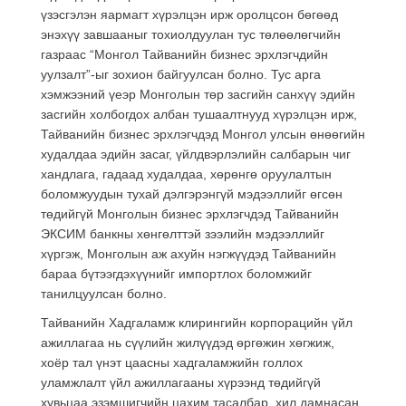
үзэсгэлэн яармагт хүрэлцэн ирж оролцсон бөгөөд
энэхүү завшааныг тохиолдуулан тус төлөөлөгчийн
газраас “Монгол Тайванийн бизнес эрхлэгчдийн
уулзалт”-ыг зохион байгуулсан болно. Тус арга
хэмжээний үеэр Монголын төр засгийн санхүү эдийн
засгийн холбогдох албан тушаалтнууд хүрэлцэн ирж,
Тайванийн бизнес эрхлэгчдэд Монгол улсын өнөөгийн
худалдаа эдийн засаг, үйлдвэрлэлийн салбарын чиг
хандлага, гадаад худалдаа, хөрөнгө оруулалтын
боломжуудын тухай дэлгэрэнгүй мэдээллийг өгсөн
төдийгүй Монголын бизнес эрхлэгчдэд Тайванийн
ЭКСИМ банкны хөнгөлттэй зээлийн мэдээллийг
хүргэж, Монголын аж ахуйн нэгжүүдэд Тайванийн
бараа бүтээгдэхүүнийг импортлох боломжийг
танилцуулсан болно.
Тайванийн Хадгаламж клирингийн корпорацийн үйл
ажиллагаа нь сүүлийн жилүүдэд өргөжин хөгжиж,
хоёр тал үнэт цаасны хадгаламжийн голлох
уламжлалт үйл ажиллагааны хүрээнд төдийгүй
хувьцаа эзэмшигчийн цахим тасалбар, хил дамнасан