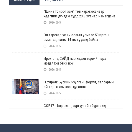
“Шинэ тойрог зам” төсөл хэрэгжсэнээр
хөдөлгөөний дундаж хурд 23.3 хувиар нэмэгдэнэ
2026-08-5
Он гарсаар усны ослын улмаас 59 иргэн
амиа алдсаны 14 нь хүүхэд байна
2026-08-5
Ирэх онд САЙД нар хэдэн төгрөгийн эрх
мэдэлтэй байх вэ?
2026-08-5
Н.Учрал: Бүсийн чуулган, форум, салбарын
ойн арга хэмжээг цуцална
2026-08-5
СОР17: Цэцэрлэг, сургуулийн бүртгэлд
өөрчлөлт орно
2026-08-5
УЕПГ: Биеэ үнэлэхийг зохион байгуулж, хүн