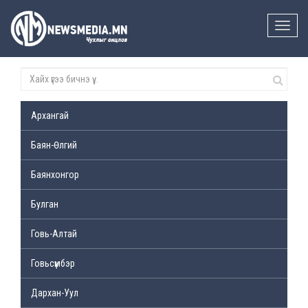
Toggle
naviga
Архангай
Баян-Өлгий
Баянхонгор
Булган
Говь-Алтай
Говьсүмбэр
Дархан-Уул