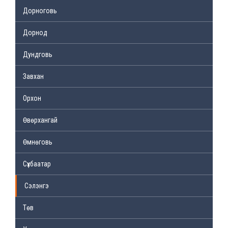
Дорноговь
Дорнод
Дундговь
Завхан
Орхон
Өвөрхангай
Өмнөговь
Сүхбаатар
Сэлэнгэ
Төв