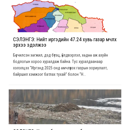
СЭЛЭНГЭ: Нийт иргэдийн 47.24 хувь газар өмчлөх
эрхээ эдэлжээ
Бүсчилсэн хөгжил, дэд бүтэц, үйлдвэрлэл, хөдөө аж ахуйн
бодлогын хороо хуралдаж байна. Тус хуралдаанаар
хэлэлцэх “Иргэнд 2025 онд өмчлүүлэх газрын зориулалт,
байршил хэмжээг батлах тухай” болон “Н...