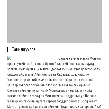
Танилцуулга
Сэлэнгэ аймаг маань Монгол
орны нутгийн хойд хэсэгт Орхон Сэлэнгийн сав газрын дунд
зэргийн уулс бүхий 41,2 мянган дөрвөлжин км нутаг дэвсгэр эзлэн
оршдог аймаг юм. Аймгийн төв нь Сүхбаатар хот, нийслэл
Улаанбаатар хоттой төмөр зам болон асфальтан хучилттай
замаар холбогддог ба нийслэлээс 321 км зайтай оршино.
Сэлэнгэ аймгийн нутаг нь Их Монгол улсын үед баруун хойд
хязгаар байсан бөгөөд Их Монгол улсын задралын үед Гэрсэнз
жалайр хунтайжийн нутагт харъяалагддаг байжээ. Богд хаант
Монгол улсын үед Түшээт хан аймгийн Эрдэнэван, Баатарван, Ахай