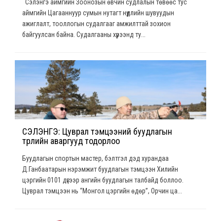
Сэлэнгэ аймгийн Зоонозын өвчин судлалын төвөөс тус
аймгийн Цагааннуур сумын нутагт нүүдлийн шувуудын
ажиглалт, тооллогын судалгааг амжилттай зохион
байгуулсан байна. Судалгааны хүрээнд ту...
СЭЛЭНГЭ: Цуврал тэмцээний буудлагын
төрлийн аваргууд тодорлоо
Буудлагын спортын мастер, бэлтгэл дэд хурандаа
Д.Ганбаатарын нэрэмжит буудлагын тэмцээн Хилийн
цэргийн 0101 дүгээр ангийн буудлагын талбайд боллоо.
Цуврал тэмцээн нь “Монгол цэргийн өдөр”, Орчин ца...