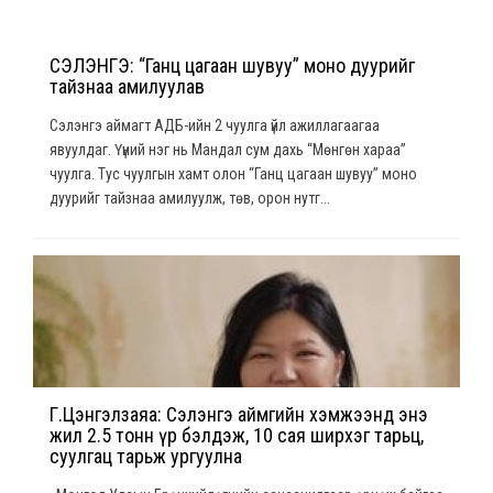
СЭЛЭНГЭ: “Ганц цагаан шувуу” моно дуурийг
тайзнаа амилуулав
Сэлэнгэ аймагт АДБ-ийн 2 чуулга үйл ажиллагаагаа
явуулдаг. Үүний нэг нь Мандал сум дахь “Мөнгөн хараа”
чуулга. Тус чуулгын хамт олон “Ганц цагаан шувуу” моно
дуурийг тайзнаа амилуулж, төв, орон нутг...
Г.Цэнгэлзаяа: Сэлэнгэ аймгийн хэмжээнд энэ
жил 2.5 тонн үр бэлдэж, 10 сая ширхэг тарьц,
суулгац тарьж ургуулна