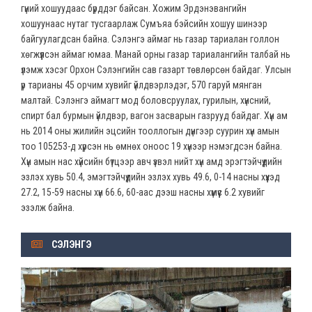
гүний хошуудаас бүрддэг байсан. Хожим Эрдэнэвангийн
хошуунаас нутаг тусгаарлаж Сумъяа бэйсийн хошуу шинээр
байгуулагдсан байна. Сэлэнгэ аймаг нь газар тариалан голлон
хөгжүүлсэн аймаг юмаа. Манай орны газар тариалангийн талбай нь
үлэмж хэсэг Орхон Сэлэнгийн сав газарт төвлөрсөн байдаг. Улсын
үр тарианы 45 орчим хувийг үйлдвэрлэдэг, 570 гаруй мянган
малтай. Сэлэнгэ аймагт мод боловсруулах, гурилын, хүнсний,
спирт бал бурмын үйлдвэр, вагон засварын газрууд байдаг. Хүн ам
нь 2014 оны жилийн эцсийн тооллогын дүнгээр суурин хүн амын
тоо 105253-д хүрсэн нь өмнөх оноос 19 хүнээр нэмэгдсэн байна.
Хүн амын нас хүйсийн бүтцээр авч үзвэл нийт хүн амд эрэгтэйчүүдийн
эзлэх хувь 50.4, эмэгтэйчүүдийн эзлэх хувь 49.6, 0-14 насны хүүхэд
27.2, 15-59 насны хүн 66.6, 60-аас дээш насны хүмүүс 6.2 хувийг
эзэлж байна.
СЭЛЭНГЭ