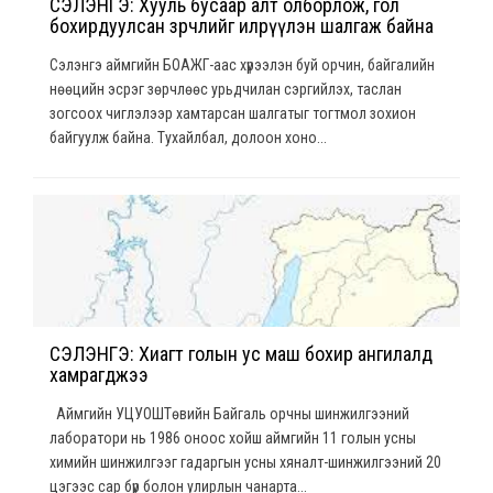
СЭЛЭНГЭ: Хууль бусаар алт олборлож, гол
бохирдуулсан зөрчлийг илрүүлэн шалгаж байна
Сэлэнгэ аймгийн БОАЖГ-аас хүрээлэн буй орчин, байгалийн
нөөцийн эсрэг зөрчлөөс урьдчилан сэргийлэх, таслан
зогсоох чиглэлээр хамтарсан шалгатыг тогтмол зохион
байгуулж байна. Тухайлбал, долоон хоно...
СЭЛЭНГЭ: Хиагт голын ус маш бохир ангилалд
хамрагджээ
Аймгийн УЦУОШТөвийн Байгаль орчны шинжилгээний
лаборатори нь 1986 оноос хойш аймгийн 11 голын усны
химийн шинжилгээг гадаргын усны хяналт-шинжилгээний 20
цэгээс сар бүр болон улирлын чанарта...