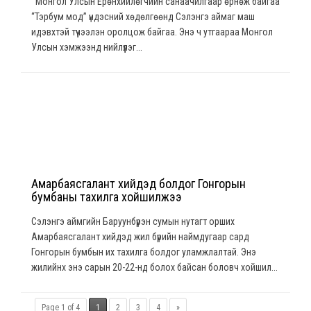
Монгол Улсын Ерөнхийлөгчийн санаачилгаар өрнөж байгаа
“Тэрбум мод” үндэсний хөдөлгөөнд Сэлэнгэ аймаг маш
идэвхтэй түүчээлэн оролцож байгаа. Энэ ч утгаараа Монгол
Улсын хэмжээнд нийлүүлэг...
Амарбаясгалант хийдэд болдог Гонгорын
бумбаны тахилга хойшилжээ
Сэлэнгэ аймгийн Баруунбүрэн сумын нутагт орших
Амарбаясгалант хийдэд жил бүрийн наймдугаар сард
Гонгорын бумбын их тахилга болдог уламжлалтай. Энэ
жилийнх энэ сарын 20-22-нд болох байсан боловч хойшил...
Page 1 of 4
1
2
3
4
»