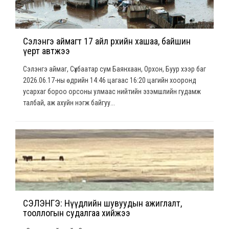
Сэлэнгэ аймагт 17 айл өрхийн хашаа, байшин
үерт автжээ
Сэлэнгэ аймаг, Сүхбаатар сум Баянхаан, Орхон, Буур хээр баг
2026.06.17-ны өдрийн 14:46 цагаас 16:20 цагийн хооронд
усархаг бороо орсоны улмаас нийтийн эзэмшлийн гудамж
талбай, аж ахуйн нэгж байгуу...
СЭЛЭНГЭ: Нүүдлийн шувуудын ажиглалт,
тооллогын судалгаа хийжээ