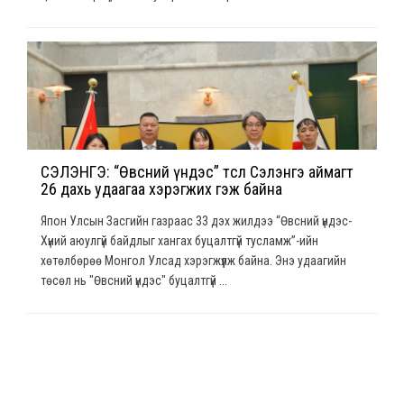
СЭЛЭНГЭ: “Өвсний үндэс” төсөл Сэлэнгэ аймагт
26 дахь удаагаа хэрэгжих гэж байна
Япон Улсын Засгийн газраас 33 дэх жилдээ “Өвсний үндэс-
Хүний аюулгүй байдлыг хангах буцалтгүй тусламж”-ийн
хөтөлбөрөө Монгол Улсад хэрэгжүүлж байна. Энэ удаагийн
төсөл нь "Өвсний үндэс" буцалтгүй ...