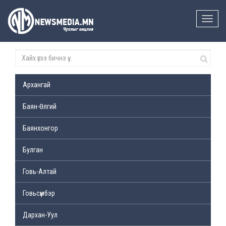
Toggle
naviga
Архангай
Баян-Өлгий
Баянхонгор
Булган
Говь-Алтай
Говьсүмбэр
Дархан-Уул