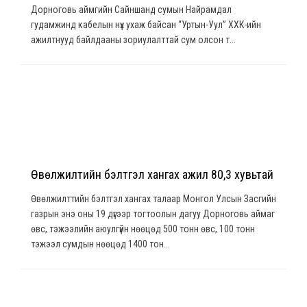
Дорноговь аймгийн Сайншанд сумын Найрамдал
гудамжинд кабелын нүх ухаж байсан “Уртын-Уул” ХХК-ийн
ажилтнууд байлдааны зориулалттай сум олсон т...
Өвөлжилтийн бэлтгэл хангах ажил 80,3 хувьтай
Өвөлжилттийн бэлтгэл хангах талаар Монгол Улсын Засгийн
газрын энэ оны 19 дүгээр тогтоолын дагуу Дорноговь аймаг
өвс, тэжээлийн аюулгүйн нөөцөд 500 тонн өвс, 100 тонн
тэжээл сумдын нөөцөд 1400 тон...