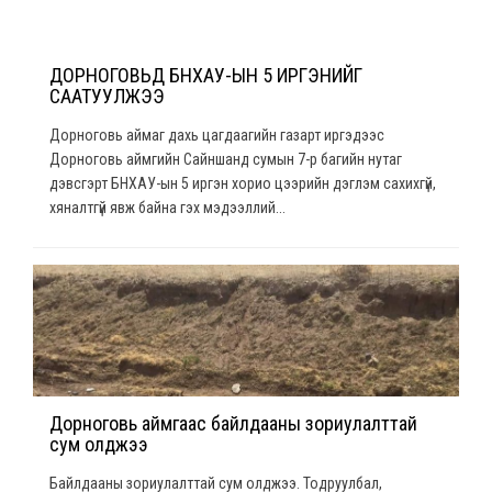
ДОРНОГОВЬД БНХАУ-ЫН 5 ИРГЭНИЙГ
СААТУУЛЖЭЭ
Дорноговь аймаг дахь цагдаагийн газарт иргэдээс
Дорноговь аймгийн Сайншанд сумын 7-р багийн нутаг
дэвсгэрт БНХАУ-ын 5 иргэн хорио цээрийн дэглэм сахихгүй,
хяналтгүй явж байна гэх мэдээллий...
Дорноговь аймгаас байлдааны зориулалттай
сум олджээ
Байлдааны зориулалттай сум олджээ. Тодруулбал,