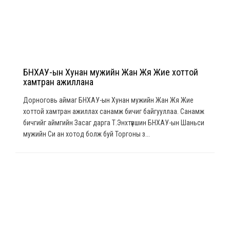
БНХАУ-ын Хунан мужийн Жан Жя Жие хоттой
хамтран ажиллана
Дорноговь аймаг БНХАУ-ын Хунан мужийн Жан Жя Жие
хоттой хамтран ажиллах санамж бичиг байгууллаа. Санамж
бичгийг аймгийн Засаг дарга Т.Энхтүвшин БНХАУ-ын Шаньси
мужийн Си ан хотод болж буй Торгоны з...