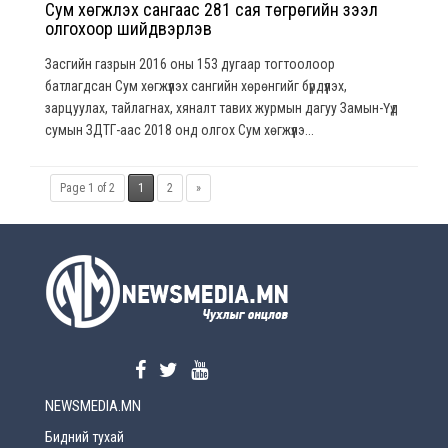
Сум хөгжүүлэх сангаас 281 сая төгрөгийн зээл
олгохоор шийдвэрлэв
Засгийн газрын 2016 оны 153 дугаар тогтоолоор
батлагдсан Сум хөгжүүлэх сангийн хөрөнгийг бүрдүүлэх,
зарцуулах, тайлагнах, хяналт тавих журмын дагуу Замын-Үүд
сумын ЗДТГ-аас 2018 онд олгох Сум хөгжүүлэ...
Page 1 of 2
1
2
»
NEWSMEDIA.MN
Бидний тухай