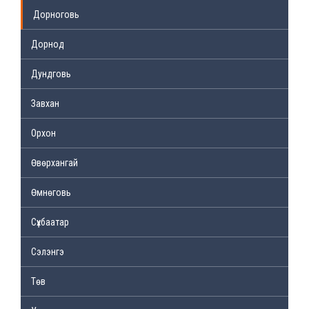
Дорноговь
Дорнод
Дундговь
Завхан
Орхон
Өвөрхангай
Өмнөговь
Сүхбаатар
Сэлэнгэ
Төв