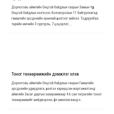
Дорноговь аймгийн Онцгой байдлын газрын Замын-Үүд
Онцгой байдлын хэлтсээс боловсролын 11 байгууллагад
гамшгийн эрсдэлийн ерөнхий үнэлгээг хийлээ. Тодруулбал,
төрийн өмчийн 3 сургууль, 7 цэцэрлэг, ...
Тоног төхөөрөмжийн дэмжлэг үзүүлэв
Дорноговь аймгийн Онцгой байдлын газрын Гамшгийн
эрсдэлийн удирдлага, үнэлгээ хариуцсан мэргэжилтэнд
аймгийн Засаг даргын захирамжаар 4.6 сая төгрөгийн тоног
төхөөрөмжийг шийдвэрлэн, үйл ажиллагаанд н...