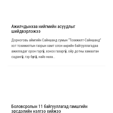
Ажилчдынхаа нийгмийн асуудлыг
шийдвэрлэжээ
Дорноговь аймгийн Сайншанд сумын “Тохижилт-Сайншанд”
хот тохижилтын газрын хамт олон өөрийн байгууллагадаа
ажилладаг орон гэргүй, хонох газаргүй, ойр дотны хамаатан
садангүй, гэр бүлгүй, найз нөхө...
Боловсролын 11 байгууллагад гамшгийн
эрсдэлийн үнэлгээ хийжээ