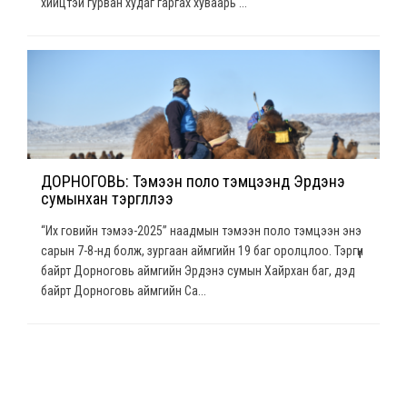
хийцтэй гурван худаг гаргах хуваарь ...
ДОРНОГОВЬ: Тэмээн поло тэмцээнд Эрдэнэ
сумынхан тэргүүллээ
“Их говийн тэмээ-2025” наадмын тэмээн поло тэмцээн энэ
сарын 7-8-нд болж, зургаан аймгийн 19 баг оролцлоо. Тэргүүн
байрт Дорноговь аймгийн Эрдэнэ сумын Хайрхан баг, дэд
байрт Дорноговь аймгийн Са...