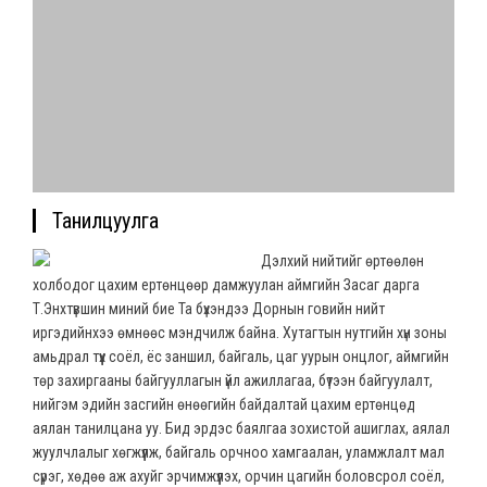
Танилцуулга
Дэлхий нийтийг өртөөлөн
холбодог цахим ертөнцөөр дамжуулан аймгийн Засаг дарга
Т.Энхтүвшин миний бие Та бүхэндээ Дорнын говийн нийт
иргэдийнхээ өмнөөс мэндчилж байна. Хутагтын нутгийн хүн зоны
амьдрал түүх соёл, ёс заншил, байгаль, цаг уурын онцлог, аймгийн
төр захиргааны байгууллагын үйл ажиллагаа, бүтээн байгуулалт,
нийгэм эдийн засгийн өнөөгийн байдалтай цахим ертөнцөд
аялан танилцана уу. Бид эрдэс баялгаа зохистой ашиглах, аялал
жуулчлалыг хөгжүүлж, байгаль орчноо хамгаалан, уламжлалт мал
сүрэг, хөдөө аж ахуйг эрчимжүүлэх, орчин цагийн боловсрол соёл,