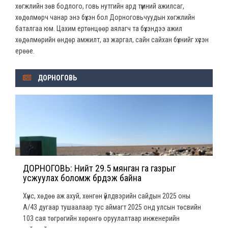
хөгжлийн зөв бодлого, говь нутгийн ард түмний ажилсаг,
хөдөлмөрч чанар энэ бүхэн бол Дорноговьчуудын хөгжлийн
баталгаа юм. Цахим ертөнцөөр аялагч та бүхэндээ ажил
хөдөлмөрийн өндөр амжилт, аз жаргал, сайн сайхан бүхнийг хүсэн
ерөөе.
ДОРНОГОВЬ
ДОРНОГОВЬ: Нийт 29.5 мянган га газрыг
усжуулах боломж бүрдэж байна
Хүнс, хөдөө аж ахуй, хөнгөн үйлдвэрийн сайдын 2025 оны
А/43 дугаар тушаалаар тус аймагт 2025 онд улсын төсвийн
103 сая төгрөгийн хөрөнгө оруулалтаар инженерийн